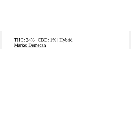
Critical 47
THC: 24%
|
CBD: 1%
|
Hybrid
Marke: Demecan
Preis / g: 4,52 €
Bewertet mit
5.00
von 5
Angebot!