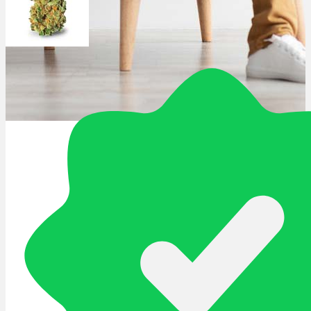
Schlafstörungen
Cannabis Ärzte
Cannabis Rezept
Cannabis Apotheke
Wissen
Cannabis Wirkung
Medizinisches Cannabis