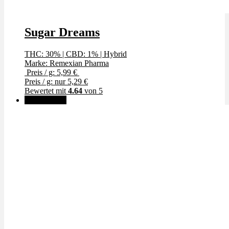
Sugar Dreams
THC: 30%
|
CBD: 1%
|
Hybrid
Marke: Remexian Pharma
Preis / g: 5,99 €
Preis / g: nur 5,29 €
Bewertet mit
4.64
von 5
✨High THC