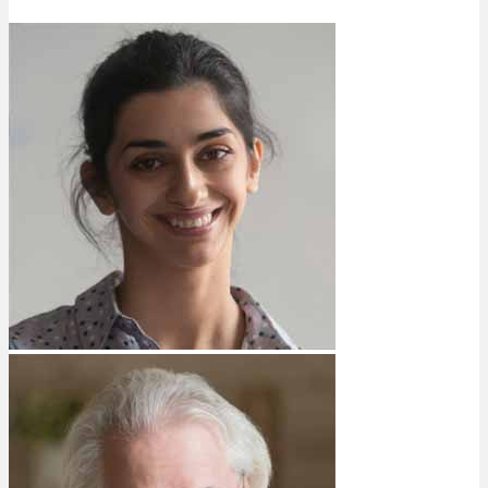
Bewertungen
Hersteller
News
App
Newsletter
Services
Ärzte Service