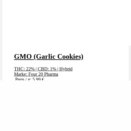
GMO (Garlic Cookies)
THC: 22%
|
CBD: 1%
|
Hybrid
Marke: Four 20 Pharma
Preis / g: 5,99 €
Preis / g: nur 4,79 €
Bewertet mit
4.00
von 5
🔥Beliebt