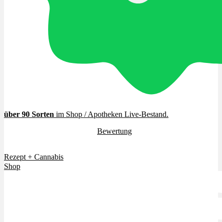
Cannabinoide
THC
CBD
Terpene (Aromen)
über 90 Sorten
im Shop / Apotheken Live-Bestand
.
4.7 / 5.0 Sterne (
Bewertung
)
Krankheiten
Vielen Dank für euer Vertrauen.
Rezept + Cannabis
Studien
Shop
Zen
Neue Sorten