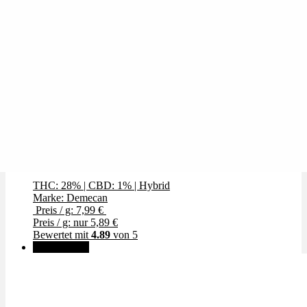
Craft Rocket
THC: 28%
|
CBD: 1%
|
Hybrid
Marke: Demecan
Preis / g: 7,99 €
Preis / g: nur 5,89 €
Bewertet mit
4.89
von 5
✨High THC