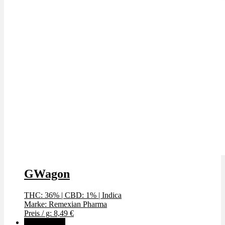
GWagon
THC: 36%
|
CBD: 1%
|
Indica
Marke: Remexian Pharma
Preis / g: 8,49 €
✨High THC