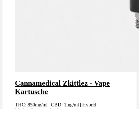
Cannamedical Zkittlez - Vape
Kartusche
THC: 850mg/ml
|
CBD: 1mg/ml
|
Hybrid
Marke: Cannamedical
Preis: 59,99 €
Bewertet mit
4.13
von 5