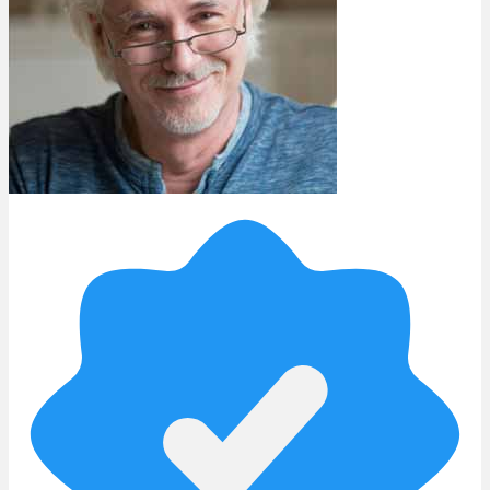
Rezept Service
Apotheken Service
Lieferung
Cannabis Karte
Zen TV
Erfahrungen
Login