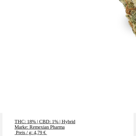
Glitter Bomb
THC: 18%
|
CBD: 1%
|
Hybrid
Marke: Remexian Pharma
Preis / g: 4,79 €