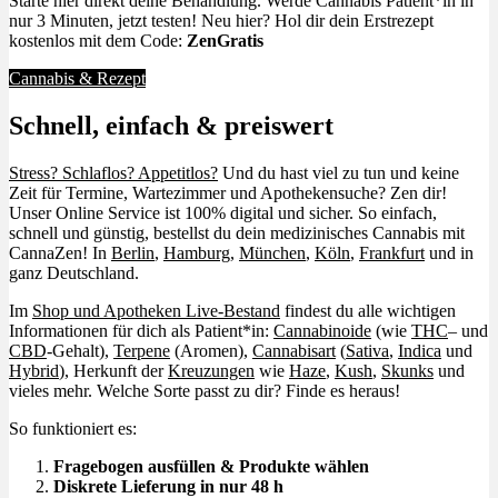
Starte hier direkt deine Behandlung. Werde Cannabis Patient*in in
nur 3 Minuten, jetzt testen! Neu hier? Hol dir dein Erstrezept
kostenlos mit dem Code:
ZenGratis
Cannabis & Rezept
Schnell, einfach & preiswert
Stress? Schlaflos? Appetitlos?
Und du hast viel zu tun und keine
Zeit für Termine, Wartezimmer und Apothekensuche? Zen dir!
Unser Online Service ist 100% digital und sicher. So einfach,
schnell und günstig, bestellst du dein medizinisches Cannabis mit
CannaZen! In
Berlin
,
Hamburg
,
München
,
Köln
,
Frankfurt
und in
ganz Deutschland.
Im
Shop und Apotheken Live-Bestand
findest du alle wichtigen
Informationen für dich als Patient*in:
Cannabinoide
(wie
THC
– und
CBD
-Gehalt),
Terpene
(Aromen),
Cannabisart
(
Sativa
,
Indica
und
Hybrid
), Herkunft der
Kreuzungen
wie
Haze
,
Kush
,
Skunks
und
vieles mehr. Welche Sorte passt zu dir? Finde es heraus!
So funktioniert es:
Fragebogen ausfüllen & Produkte wählen
Diskrete Lieferung in nur 48 h