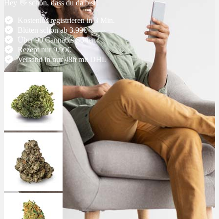
Hey 👋 schön, dass du da bist!
Ablauf
Kostenlos registrieren in 3 Min.
Blüten schon ab 3.99€
Über 90 Cannabis Sorten
Therapien
Rezept nur 9.99€
Versand in nur 48h mit DHL
Alle Krankheiten
Chronische Schmerzen
ADHS
Angststörungen
Chronische Migräne
Depressionen