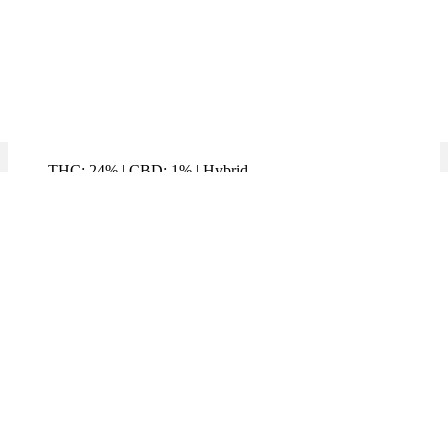
Critical 47
THC: 24%
|
CBD: 1%
|
Hybrid
Marke: Demecan
Preis / g: 4,52 €
Bewertet mit
5.00
von 5
Angebot!