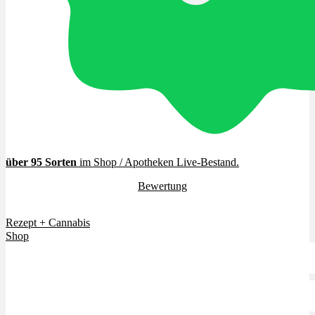
Cannabinoide
THC
CBD
Terpene (Aromen)
über 95 Sorten
im Shop / Apotheken Live-Bestand
.
4.7 / 5.0 Sterne (
Bewertung
)
Krankheiten
Vielen Dank für euer Vertrauen.
Rezept + Cannabis
Studien
Shop
Zen
Neue Sorten