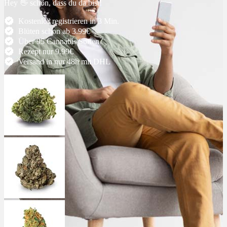
Hey 👋 schön, dass du da bist!
Ablauf
Kostenlos registrieren in 3 Min.
Blüten schon ab 3.99€
Über 95 Cannabis Sorten
Therapien
Rezept nur 9.99€
Versand in nur 48h mit DHL
Alle Krankheiten
Chronische Schmerzen
ADHS
Angststörungen
Chronische Migräne
Depressionen