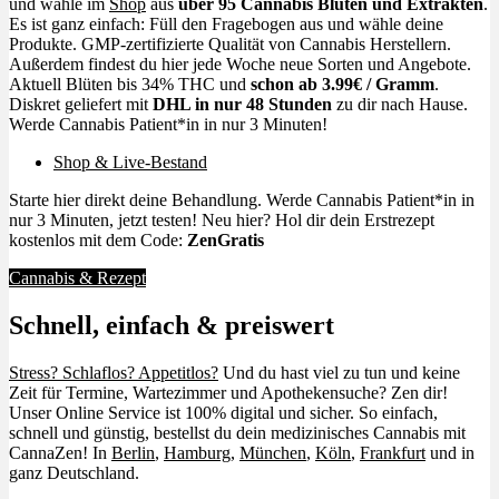
und wähle im
Shop
aus
über 95 Cannabis Blüten und Extrakten
.
Es ist ganz einfach: Füll den Fragebogen aus und wähle deine
Produkte. GMP-zertifizierte Qualität von Cannabis Herstellern.
Außerdem findest du hier jede Woche neue Sorten und Angebote.
Aktuell Blüten bis 34% THC und
schon ab 3.99€ / Gramm
.
Diskret geliefert mit
DHL in nur 48 Stunden
zu dir nach Hause.
Werde Cannabis Patient*in in nur 3 Minuten!
Shop & Live-Bestand
Starte hier direkt deine Behandlung. Werde Cannabis Patient*in in
nur 3 Minuten, jetzt testen! Neu hier? Hol dir dein Erstrezept
kostenlos mit dem Code:
ZenGratis
Cannabis & Rezept
Schnell, einfach & preiswert
Stress? Schlaflos? Appetitlos?
Und du hast viel zu tun und keine
Zeit für Termine, Wartezimmer und Apothekensuche? Zen dir!
Unser Online Service ist 100% digital und sicher. So einfach,
schnell und günstig, bestellst du dein medizinisches Cannabis mit
CannaZen! In
Berlin
,
Hamburg
,
München
,
Köln
,
Frankfurt
und in
ganz Deutschland.