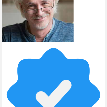
Rezept Service
Apotheken Service
Lieferung
Cannabis Karte
Zen TV
Erfahrungen
Login