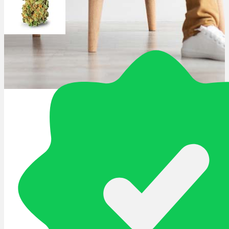
Schlafstörungen
Cannabis Ärzte
Cannabis Rezept
Cannabis Apotheke
Wissen
Cannabis Wirkung
Medizinisches Cannabis