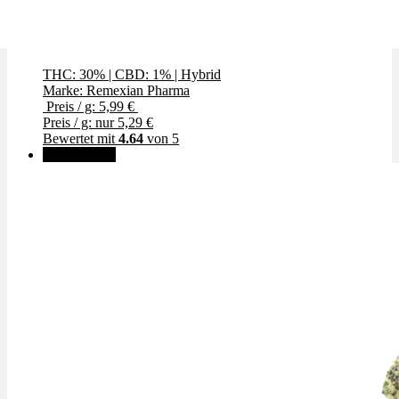
Sugar Dreams
THC: 30%
|
CBD: 1%
|
Hybrid
Marke: Remexian Pharma
Preis / g: 5,99 €
Preis / g: nur 5,29 €
Bewertet mit
4.64
von 5
✨High THC