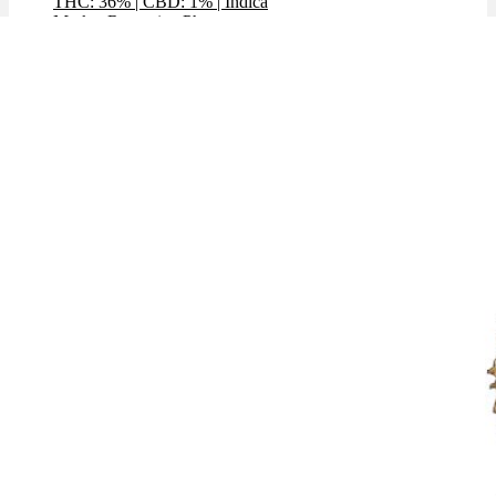
THC: 36%
|
CBD: 1%
|
Indica
Marke: Remexian Pharma
Preis / g: 8,49 €
Angebot!