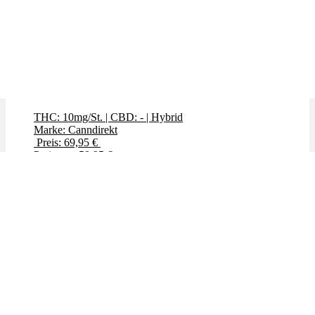
Cannamedical Gummies x 10,0mg
THC
THC: 10mg/St.
|
CBD: -
|
Hybrid
Marke: Canndirekt
Preis: 69,95 €
Preis: nur 59,95 €
Bewertet mit
5.00
von 5
✨High THC