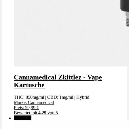
Cannamedical Zkittlez - Vape
Kartusche
THC: 850mg/ml
|
CBD: 1mg/ml
|
Hybrid
Marke: Cannamedical
Preis: 59,99 €
Bewertet mit
4.29
von 5
🔥Beliebt