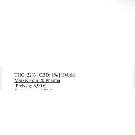
GMO (Garlic Cookies)
THC: 22%
|
CBD: 1%
|
Hybrid
Marke: Four 20 Pharma
Preis / g: 5,99 €
Preis / g: nur 4,79 €
Bewertet mit
4.00
von 5
✨High THC