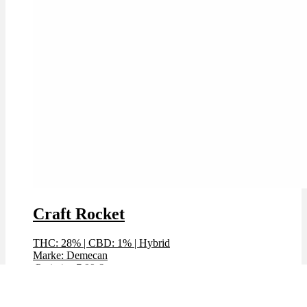
Craft Rocket
THC: 28%
|
CBD: 1%
|
Hybrid
Marke: Demecan
Preis / g: 7,99 €
Preis / g: nur 5,89 €
Bewertet mit
4.89
von 5