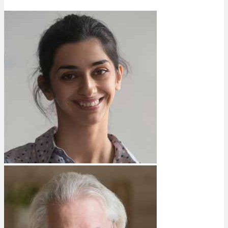
Bewertungen
Hersteller
News
App
Newsletter
Services
Ärzte Service