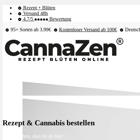
Rezept + Blüten
Versand 48h
4.7/5
Bewertung
95+ Sorten ab 3.99€
Kostenloser Versand ab 100€
Deutsch
Shop & Live-Bestand
Blüten
Rezept & Cannabis bestellen
Extrakte
Hey 👋 schön, dass du da bist!