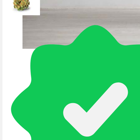
Schlafstörungen
Cannabis Ärzte
Cannabis Rezept
Cannabis Apotheke
Wissen
Cannabis Wirkung
Medizinisches Cannabis