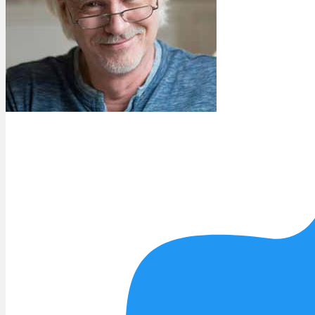
Rezept Service
Apotheken Service
Lieferung
Cannabis Karte
Zen TV
Erfahrungen
Login