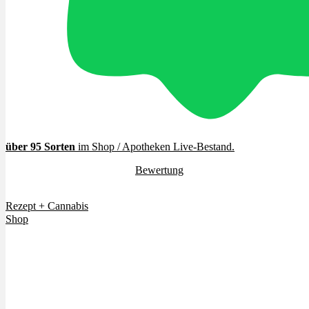
Cannabinoide
THC
CBD
Terpene (Aromen)
über 95 Sorten
im Shop / Apotheken Live-Bestand
.
4.7 / 5.0 Sterne (
Bewertung
)
Krankheiten
Vielen Dank für euer Vertrauen.
Rezept + Cannabis
Studien
Shop
Zen
Neue Sorten