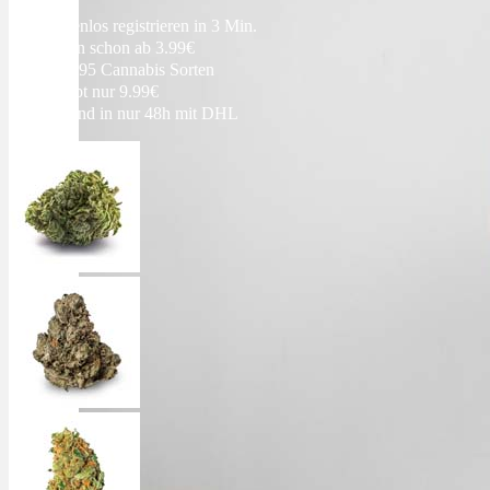
Ablauf
Kostenlos registrieren in 3 Min.
Blüten schon ab 3.99€
Über 95 Cannabis Sorten
Therapien
Rezept nur 9.99€
Versand in nur 48h mit DHL
Alle Krankheiten
Chronische Schmerzen
ADHS
Angststörungen
Chronische Migräne
Depressionen