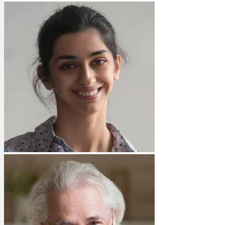
Bewertungen
Hersteller
News
App
Newsletter
Services
Ärzte Service