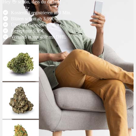
Hey 👋 schön, dass du da bist!
Ablauf
Kostenlos registrieren in 3 Min.
Blüten schon ab 3.99€
Über 90 Cannabis Sorten
Therapien
Rezept nur 9.99€
Versand in nur 48h mit DHL
Alle Krankheiten
Chronische Schmerzen
ADHS
Angststörungen
Chronische Migräne
Depressionen