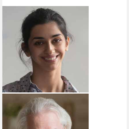
Bewertungen
Hersteller
News
App
Newsletter
Services
Ärzte Service