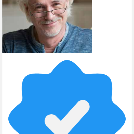
Rezept Service
Apotheken Service
Lieferung
Cannabis Karte
Zen TV
Erfahrungen
Login