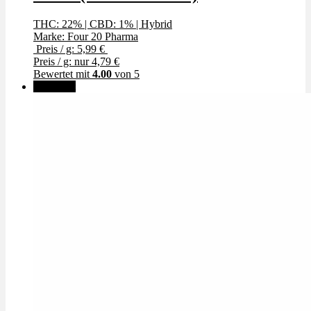
THC: 22%
|
CBD: 1%
|
Hybrid
Marke: Four 20 Pharma
Preis / g: 5,99 €
Preis / g: nur 4,79 €
Bewertet mit
4.00
von 5
🔥Beliebt