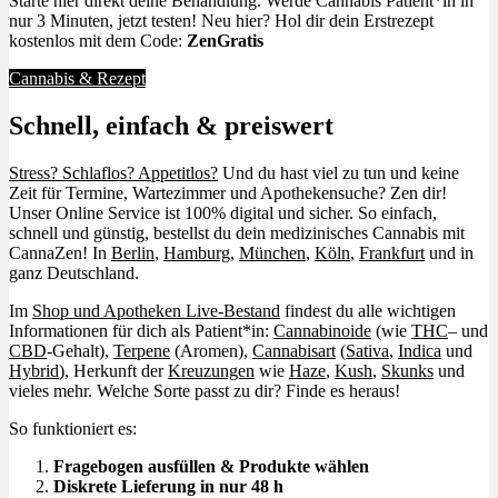
Starte hier direkt deine Behandlung. Werde Cannabis Patient*in in
nur 3 Minuten, jetzt testen! Neu hier? Hol dir dein Erstrezept
kostenlos mit dem Code:
ZenGratis
Cannabis & Rezept
Schnell, einfach & preiswert
Stress? Schlaflos? Appetitlos?
Und du hast viel zu tun und keine
Zeit für Termine, Wartezimmer und Apothekensuche? Zen dir!
Unser Online Service ist 100% digital und sicher. So einfach,
schnell und günstig, bestellst du dein medizinisches Cannabis mit
CannaZen! In
Berlin
,
Hamburg
,
München
,
Köln
,
Frankfurt
und in
ganz Deutschland.
Im
Shop und Apotheken Live-Bestand
findest du alle wichtigen
Informationen für dich als Patient*in:
Cannabinoide
(wie
THC
– und
CBD
-Gehalt),
Terpene
(Aromen),
Cannabisart
(
Sativa
,
Indica
und
Hybrid
), Herkunft der
Kreuzungen
wie
Haze
,
Kush
,
Skunks
und
vieles mehr. Welche Sorte passt zu dir? Finde es heraus!
So funktioniert es:
Fragebogen ausfüllen & Produkte wählen
Diskrete Lieferung in nur 48 h