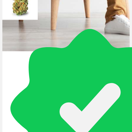
Schlafstörungen
Cannabis Ärzte
Cannabis Rezept
Cannabis Apotheke
Wissen
Cannabis Wirkung
Medizinisches Cannabis