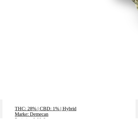
Siggis Pfefferminze
THC: 28%
|
CBD: 1%
|
Hybrid
Marke: Demecan
Preis / g: 9,99 €
Bewertet mit
5.00
von 5
✨High THC