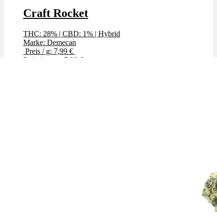
Craft Rocket
THC: 28%
|
CBD: 1%
|
Hybrid
Marke: Demecan
Preis / g: 7,99 €
Preis / g: nur 5,89 €
Bewertet mit
4.89
von 5
✨High THC