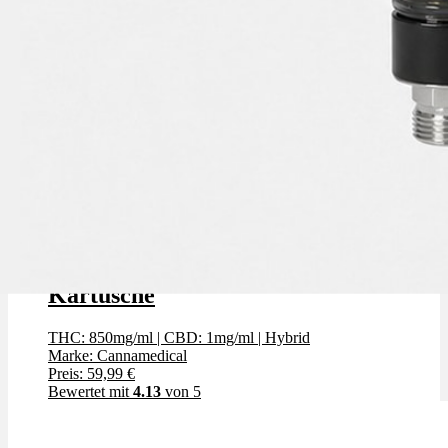
Cannamedical Zkittlez - Vape
Kartusche
THC: 850mg/ml
|
CBD: 1mg/ml
|
Hybrid
Marke: Cannamedical
Preis: 59,99 €
Bewertet mit
4.13
von 5