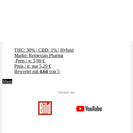
Sugar Dreams
THC: 30%
|
CBD: 1%
|
Hybrid
Marke: Remexian Pharma
Preis / g: 5,99 €
Preis / g: nur 5,29 €
Bewertet mit
4.64
von 5
Shop
bekannt aus