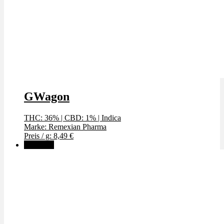
GWagon
THC: 36%
|
CBD: 1%
|
Indica
Marke: Remexian Pharma
Preis / g: 8,49 €
Angebot!