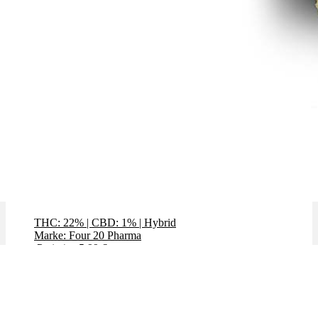
GMO (Garlic Cookies)
THC: 22%
|
CBD: 1%
|
Hybrid
Marke: Four 20 Pharma
Preis / g: 5,99 €
Preis / g: nur 4,79 €
Bewertet mit
4.00
von 5