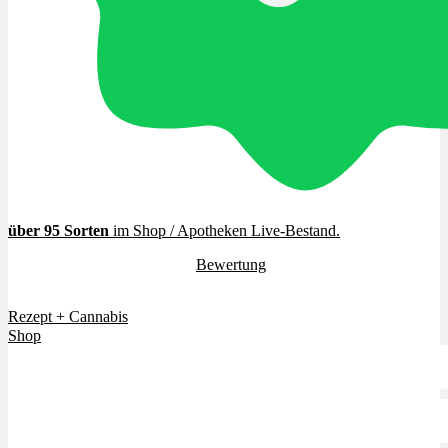
Cannabinoide
THC
CBD
Terpene (Aromen)
über 95 Sorten
im Shop / Apotheken Live-Bestand
.
4.7 / 5.0 Sterne (
Bewertung
)
Krankheiten
Vielen Dank für euer Vertrauen.
Rezept + Cannabis
Studien
Shop
Zen
Neue Sorten