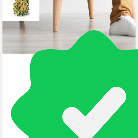
Schlafstörungen
Cannabis Ärzte
Cannabis Rezept
Cannabis Apotheke
Wissen
Cannabis Wirkung
Medizinisches Cannabis