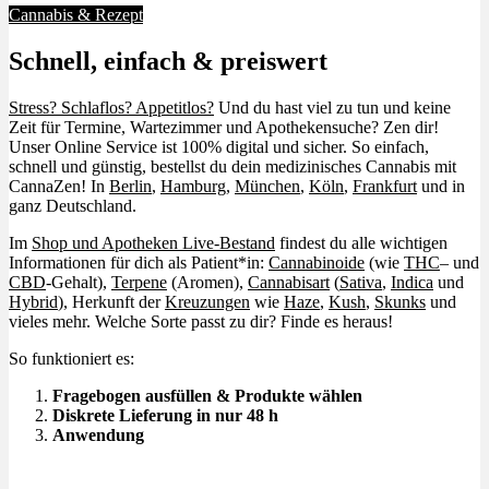
Cannabis & Rezept
Schnell, einfach & preiswert
Stress? Schlaflos? Appetitlos?
Und du hast viel zu tun und keine
Zeit für Termine, Wartezimmer und Apothekensuche? Zen dir!
Unser Online Service ist 100% digital und sicher. So einfach,
schnell und günstig, bestellst du dein medizinisches Cannabis mit
CannaZen! In
Berlin
,
Hamburg
,
München
,
Köln
,
Frankfurt
und in
ganz Deutschland.
Im
Shop und Apotheken Live-Bestand
findest du alle wichtigen
Informationen für dich als Patient*in:
Cannabinoide
(wie
THC
– und
CBD
-Gehalt),
Terpene
(Aromen),
Cannabisart
(
Sativa
,
Indica
und
Hybrid
), Herkunft der
Kreuzungen
wie
Haze
,
Kush
,
Skunks
und
vieles mehr. Welche Sorte passt zu dir? Finde es heraus!
So funktioniert es:
Fragebogen ausfüllen & Produkte wählen
Diskrete Lieferung in nur 48 h
Anwendung