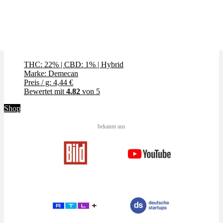
Fruit Punch
THC: 22%
|
CBD: 1%
|
Hybrid
Marke: Demecan
Preis / g: 4,44 €
Bewertet mit
4.82
von 5
Shop
bekannt aus