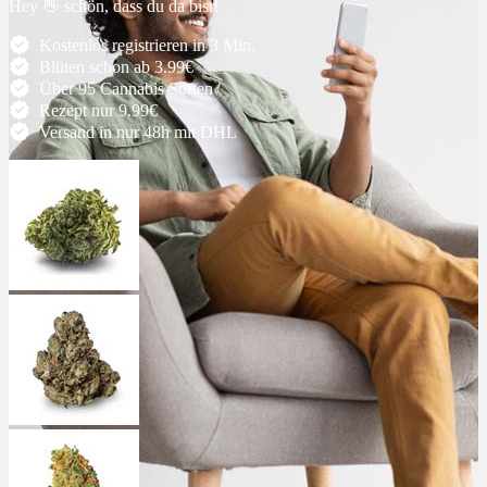
Hey 👋 schön, dass du da bist!
Ablauf
Kostenlos registrieren in 3 Min.
Blüten schon ab 3.99€
Über 95 Cannabis Sorten
Therapien
Rezept nur 9.99€
Versand in nur 48h mit DHL
Alle Krankheiten
Chronische Schmerzen
ADHS
Angststörungen
Chronische Migräne
Depressionen