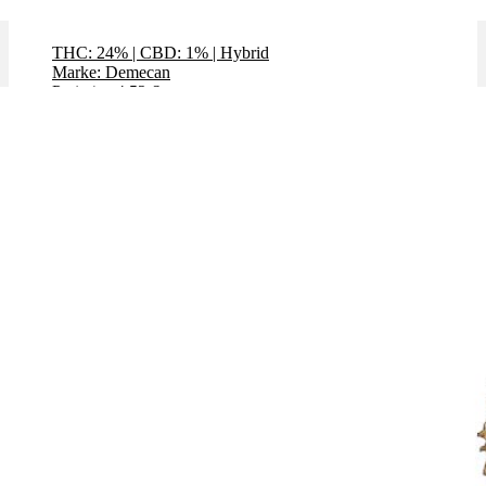
Critical 47
THC: 24%
|
CBD: 1%
|
Hybrid
Marke: Demecan
Preis / g: 4,52 €
Bewertet mit
5.00
von 5
Angebot!