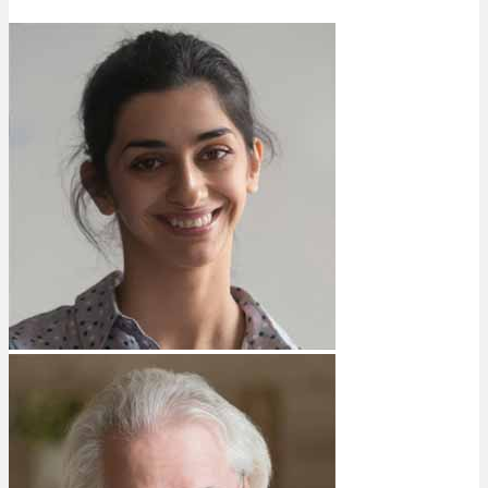
Bewertungen
Hersteller
News
App
Newsletter
Services
Ärzte Service