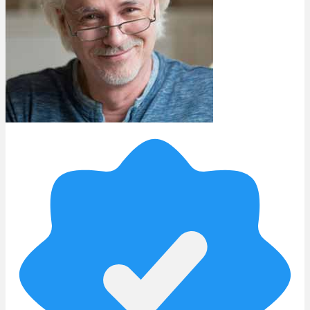
Rezept Service
Apotheken Service
Lieferung
Cannabis Karte
Zen TV
Erfahrungen
Login