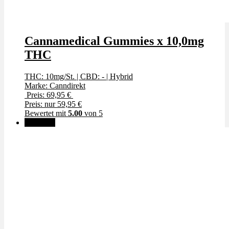
Cannamedical Gummies x 10,0mg
THC
THC: 10mg/St.
|
CBD: -
|
Hybrid
Marke: Canndirekt
Preis: 69,95 €
Preis: nur 59,95 €
Bewertet mit
5.00
von 5
Angebot!