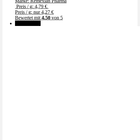
Marke: Remexian Pharma
Preis / g: 4,79 €
Preis / g: nur 4,27 €
Bewertet mit
4.50
von 5
✨High THC