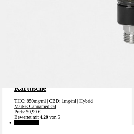
Cannamedical Zkittlez - Vape
Kartusche
THC: 850mg/ml
|
CBD: 1mg/ml
|
Hybrid
Marke: Cannamedical
Preis: 59,99 €
Bewertet mit
4.29
von 5
✨High THC