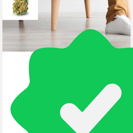
Schlafstörungen
Cannabis Ärzte
Cannabis Rezept
Cannabis Apotheke
Wissen
Cannabis Wirkung
Medizinisches Cannabis