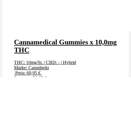
Cannamedical Gummies x 10,0mg
THC
THC: 10mg/St.
|
CBD: -
|
Hybrid
Marke: Canndirekt
Preis: 69,95 €
Preis: nur 59,95 €
Bewertet mit
5.00
von 5
Angebot!