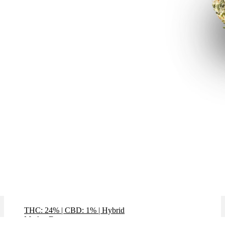
Critical 47
THC: 24%
|
CBD: 1%
|
Hybrid
Marke: Demecan