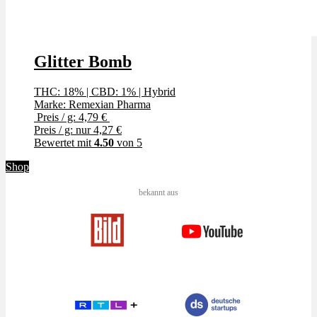
Glitter Bomb
THC: 18%
|
CBD: 1%
|
Hybrid
Marke: Remexian Pharma
Preis / g: 4,79 €
Preis / g: nur 4,27 €
Bewertet mit
4.50
von 5
Shop
bekannt aus