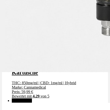
Cannamedical Zkittlez - Vape
Kartusche
THC: 850mg/ml
|
CBD: 1mg/ml
|
Hybrid
Marke: Cannamedical
Preis: 59,99 €
Bewertet mit
4.29
von 5
✨High THC