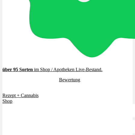
Cannabinoide
THC
CBD
Terpene (Aromen)
über 95 Sorten
im Shop / Apotheken Live-Bestand
.
4.7 / 5.0 Sterne (
Bewertung
)
Krankheiten
Vielen Dank für euer Vertrauen.
Rezept + Cannabis
Studien
Shop
Zen
Neue Sorten