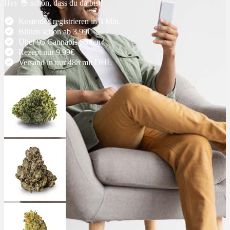
Hey 👋 schön, dass du da bist!
Ablauf
Kostenlos registrieren in 3 Min.
Blüten schon ab 3.99€
Über 95 Cannabis Sorten
Therapien
Rezept nur 9.99€
Versand in nur 48h mit DHL
Alle Krankheiten
Chronische Schmerzen
ADHS
Angststörungen
Chronische Migräne
Depressionen