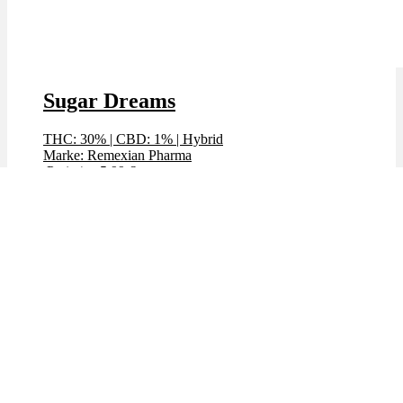
Sugar Dreams
THC: 30%
|
CBD: 1%
|
Hybrid
Marke: Remexian Pharma
Preis / g: 5,99 €
Preis / g: nur 5,29 €
Bewertet mit
4.64
von 5