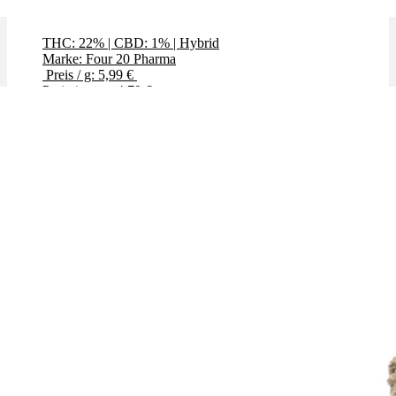
GMO (Garlic Cookies)
THC: 22%
|
CBD: 1%
|
Hybrid
Marke: Four 20 Pharma
Preis / g: 5,99 €
Preis / g: nur 4,79 €
Bewertet mit
4.00
von 5
✨High THC