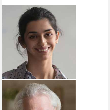
Bewertungen
Hersteller
News
App
Newsletter
Services
Ärzte Service