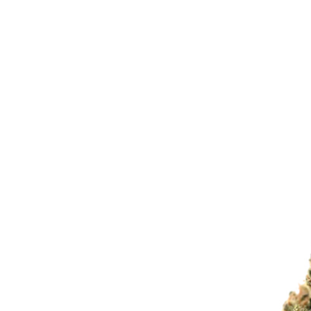
Preis / g: 4,52 €
Bewertet mit
5.00
von 5