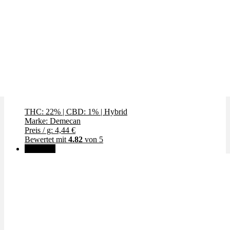
Fruit Punch
THC: 22%
|
CBD: 1%
|
Hybrid
Marke: Demecan
Preis / g: 4,44 €
Bewertet mit
4.82
von 5
Angebot!