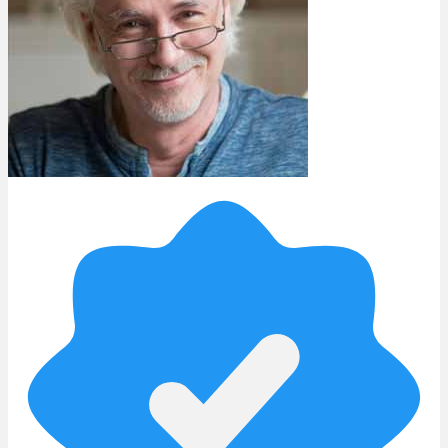
Rezept Service
Apotheken Service
Lieferung
Cannabis Karte
Zen TV
Erfahrungen
Login