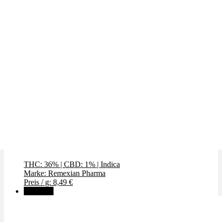
GWagon
THC: 36%
|
CBD: 1%
|
Indica
Marke: Remexian Pharma
Preis / g: 8,49 €
Angebot!