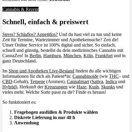
Cannabis & Rezept
Schnell, einfach & preiswert
Stress? Schlaflos? Appetitlos?
Und du hast viel zu tun und keine
Zeit für Termine, Wartezimmer und Apothekensuche? Zen dir!
Unser Online Service ist 100% digital und sicher. So einfach,
schnell und günstig, bestellst du dein medizinisches Cannabis mit
CannaZen! In
Berlin
,
Hamburg
,
München
,
Köln
,
Frankfurt
und in
ganz Deutschland.
Im
Shop und Apotheken Live-Bestand
findest du alle wichtigen
Informationen für dich als Patient*in:
Cannabinoide
(wie
THC
– und
CBD
-Gehalt),
Terpene
(Aromen),
Cannabisart
(
Sativa
,
Indica
und
Hybrid
), Herkunft der
Kreuzungen
wie
Haze
,
Kush
,
Skunks
und
vieles mehr. Welche Sorte passt zu dir? Finde es heraus!
So funktioniert es:
Fragebogen ausfüllen & Produkte wählen
Diskrete Lieferung in nur 48 h
Anwendung