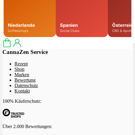
Menü
Menü
Niederlande
Spanien
Österreic
Coffeeshops
Social Clubs
CBD & Apothe
CannaZen Service
Rezept
Shop
Marken
Bewertung
Datenschutz
Kontakt
100% Käuferschutz:
Über 2.000 Bewertungen: