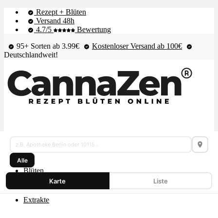
Rezept + Blüten
Versand 48h
4.7/5
Bewertung
95+ Sorten ab 3.99€
Kostenloser Versand ab 100€
Deutschlandweit!
Cannabis
Shop & Live-Bestand
Karte
Alle
–
Blüten
Apotheken,
Karte
Liste
Dispensaries,
Extrakte
Headshops
und