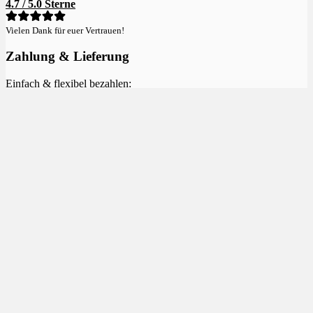
4.7 / 5.0 Sterne
Vielen Dank für euer Vertrauen!
Zahlung & Lieferung
Einfach & flexibel bezahlen:
Versand kostenlos ab 100€:
Mitglied & Sponsor im
DHV
:
Neu im Shop