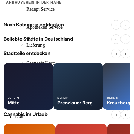
ANBAUVEREIN IN DER NÄHE
Rezept Service
Nach Kategorie entdecken
‹
›
Apotheken Service
Apotheke
Cannabis Shop
Anbauverein
Berlin
Hamburg
Düsseldorf
Beliebte Städte in Deutschland
‹
›
139 Standorte
117 Standorte
67 Standorte
Lieferung
Stadtteile entdecken
‹
›
Cannabis Karte
Zen TV
BERLIN
BERLIN
BERLIN
Erfahrungen
Mitte
Prenzlauer Berg
Kreuzberg
Cannabis im Urlaub
‹
›
Login