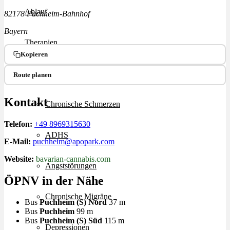
Ablauf
82178 Puchheim-Bahnhof
Bayern
Therapien
Kopieren
Alle Krankheiten
Route planen
Kontakt
Chronische Schmerzen
Telefon:
+49 8969315630
ADHS
E-Mail:
puchheim@apopark.com
Website:
bavarian-cannabis.com
Angststörungen
ÖPNV in der Nähe
Chronische Migräne
Bus
Puchheim (S) Nord
37 m
Bus
Puchheim
99 m
Bus
Puchheim (S) Süd
115 m
Depressionen