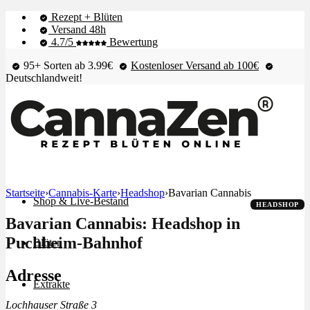
Rezept + Blüten
Versand 48h
4.7/5
Bewertung
95+ Sorten ab 3.99€
Kostenloser Versand ab 100€
Deutschlandweit!
Startseite
›
Cannabis-Karte
›
Headshop
›
Bavarian Cannabis
Shop & Live-Bestand
HEADSHOP
Bavarian Cannabis: Headshop in
Puchheim-Bahnhof
Blüten
Adresse
Extrakte
Lochhauser Straße 3