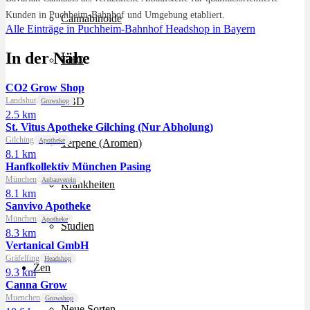
Kunden in Puchheim-Bahnhof und Umgebung etabliert.
Cannabinoide
Alle Einträge in Puchheim-Bahnhof
Headshop in Bayern
In der Nähe
THC
CO2 Grow Shop
Landshut
CBD
Growshop
2.5 km
St. Vitus Apotheke Gilching (Nur Abholung)
Gilching
Apotheke
Terpene (Aromen)
8.1 km
Hanfkollektiv München Pasing
München
Anbauverein
Krankheiten
8.1 km
Sanvivo Apotheke
München
Apotheke
Studien
8.3 km
Vertanical GmbH
Gräfelfing
Headshop
Zen
9.3 km
Canna Grow
Muenchen
Growshop
Neue Sorten