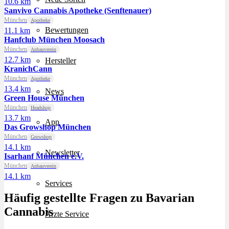
10.6 km
Sanvivo Cannabis Apotheke (Senftenauer)
München
Apotheke
Bewertungen
11.1 km
Hanfclub München Moosach
München
Anbauverein
12.7 km
Hersteller
KranichCann
München
Apotheke
13.4 km
News
Green House München
München
Headshop
13.7 km
App
Das Growshop München
München
Growshop
14.1 km
Newsletter
Isarhanf München e.V.
München
Anbauverein
14.1 km
Services
Häufig gestellte Fragen zu Bavarian
Cannabis
Ärzte Service