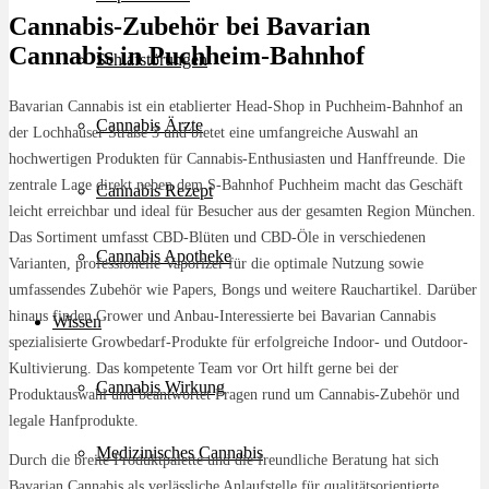
Cannabis-Zubehör bei Bavarian
Cannabis in Puchheim-Bahnhof
Schlafstörungen
Bavarian Cannabis ist ein etablierter Head-Shop in Puchheim-Bahnhof an
Cannabis Ärzte
der Lochhauser Straße 3 und bietet eine umfangreiche Auswahl an
hochwertigen Produkten für Cannabis-Enthusiasten und Hanffreunde. Die
zentrale Lage direkt neben dem S-Bahnhof Puchheim macht das Geschäft
Cannabis Rezept
leicht erreichbar und ideal für Besucher aus der gesamten Region München.
Das Sortiment umfasst CBD-Blüten und CBD-Öle in verschiedenen
Cannabis Apotheke
Varianten, professionelle Vaporizer für die optimale Nutzung sowie
umfassendes Zubehör wie Papers, Bongs und weitere Rauchartikel. Darüber
hinaus finden Grower und Anbau-Interessierte bei Bavarian Cannabis
Wissen
spezialisierte Growbedarf-Produkte für erfolgreiche Indoor- und Outdoor-
Kultivierung. Das kompetente Team vor Ort hilft gerne bei der
Cannabis Wirkung
Produktauswahl und beantwortet Fragen rund um Cannabis-Zubehör und
legale Hanfprodukte.
Medizinisches Cannabis
Durch die breite Produktpalette und die freundliche Beratung hat sich
Bavarian Cannabis als verlässliche Anlaufstelle für qualitätsorientierte