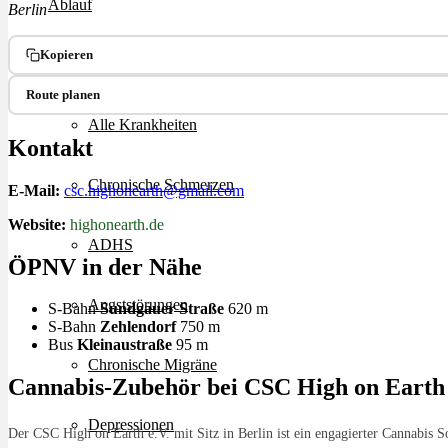
Ablauf
Berlin
Kopieren
Therapien
Route planen
Alle Krankheiten
Kontakt
Chronische Schmerzen
E-Mail:
csc.highonearth@gmail.com
Website:
highonearth.de
ADHS
ÖPNV in der Nähe
Angststörungen
S-Bahn
Sundgauer Straße
620 m
S-Bahn
Zehlendorf
750 m
Bus
Kleinaustraße
95 m
Chronische Migräne
Cannabis-Zubehör bei CSC High on Earth e
Depressionen
Der CSC High on Earth e.V. mit Sitz in Berlin ist ein engagierter Cannabis S