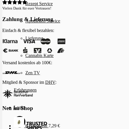
Rezept Service
Vielen Dank für euer Vertrauen!
Zahlung & Lieferung
Apotheken Service
Einfach & flexibel bezahlen:
Lieferung
Cannabis Karte
Versand kostenlos ab 100€:
Zen TV
Mitglied & Sponsor im
DHV
:
Erfahrungen
Login
Neu im Shop
8 Ball Kush
7,29
€