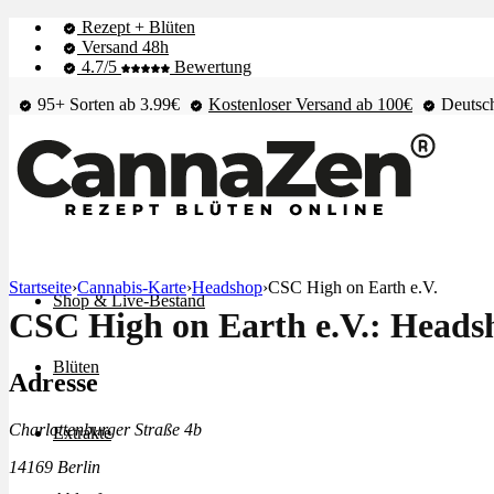
Rezept + Blüten
Versand 48h
4.7/5
Bewertung
95+ Sorten ab 3.99€
Kostenloser Versand ab 100€
Deutsch
Startseite
›
Cannabis-Karte
›
Headshop
›
CSC High on Earth e.V.
Shop & Live-Bestand
CSC High on Earth e.V.: Headsh
Blüten
Adresse
Charlottenburger Straße 4b
Extrakte
14169 Berlin