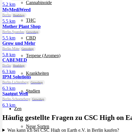
Cannabinoide
5.2 km
MyMediWeed
Berlin
Headshop
THC
5.5 km
Mother Plant Shop
Berlin-Spandau
Growshop
5.5 km
CBD
Grow und Mehr
Berlin-Mitte
Growshop
5.8 km
Terpene (Aromen)
CABEMED
Berlin
Headshop
6.3 km
Krankheiten
IPM Solutions
Berlin-Lichtenberg
Growshop
6.3 km
Studien
Saatgut Welt
Berlin-Schoeneberg
Growshop
6.3 km
Zen
Häufig gestellte Fragen zu CSC High on Ea
Neue Sorten
Was kann ich bei CSC High on Earth e.V. in Berlin kaufen?