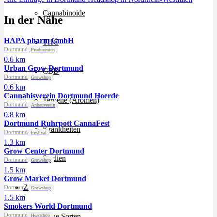
Cannabinoide
In der Nähe
HAPA pharm GmbH
THC
Dortmund
Produzenten
0.6 km
Urban Grow Dortmund
CBD
Dortmund
Growshop
0.6 km
Cannabisverein Dortmund Hoerde
Terpene (Aromen)
Dortmund
Anbauverein
0.8 km
Dortmund Ruhrpott CannaFest
Krankheiten
Dortmund
Festival
1.3 km
Grow Center Dortmund
Studien
Dortmund
Growshop
1.5 km
Grow Market Dortmund
Zen
Dortmund
Growshop
1.5 km
Smokers World Dortmund
Dortmund
Neue Sorten
Headshop