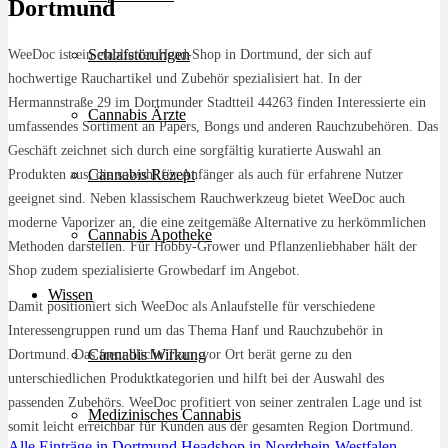
Dortmund
Schlafstörungen
WeeDoc ist ein etablierter Head-Shop in Dortmund, der sich auf
hochwertige Rauchartikel und Zubehör spezialisiert hat. In der
Hermannstraße 29 im Dortmunder Stadtteil 44263 finden Interessierte ein
Cannabis Ärzte
umfassendes Sortiment an Papers, Bongs und anderen Rauchzubehören. Das
Geschäft zeichnet sich durch eine sorgfältig kuratierte Auswahl an
Cannabis Rezept
Produkten aus, die sowohl für Anfänger als auch für erfahrene Nutzer
geeignet sind. Neben klassischem Rauchwerkzeug bietet WeeDoc auch
moderne Vaporizer an, die eine zeitgemäße Alternative zu herkömmlichen
Cannabis Apotheke
Methoden darstellen. Für Hobby-Grower und Pflanzenliebhaber hält der
Shop zudem spezialisierte Growbedarf im Angebot.
Wissen
Damit positioniert sich WeeDoc als Anlaufstelle für verschiedene
Interessengruppen rund um das Thema Hanf und Rauchzubehör in
Cannabis Wirkung
Dortmund. Das freundliche Team vor Ort berät gerne zu den
unterschiedlichen Produktkategorien und hilft bei der Auswahl des
passenden Zubehörs. WeeDoc profitiert von seiner zentralen Lage und ist
Medizinisches Cannabis
somit leicht erreichbar für Kunden aus der gesamten Region Dortmund.
Alle Einträge in Dortmund
Headshop in Nordrhein-Westfalen