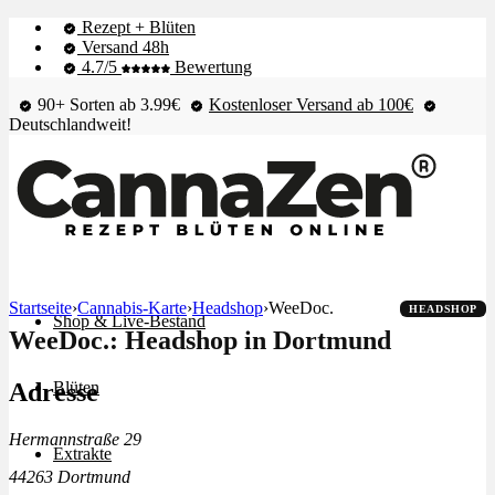
Rezept + Blüten
Versand 48h
4.7/5
Bewertung
90+ Sorten ab 3.99€
Kostenloser Versand ab 100€
Deutschlandweit!
Startseite
›
Cannabis-Karte
›
Headshop
›
WeeDoc.
HEADSHOP
Shop & Live-Bestand
WeeDoc.: Headshop in Dortmund
Adresse
Blüten
Hermannstraße 29
Extrakte
44263 Dortmund