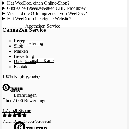
Hat WeeDoc. einen Online-Shop?
Gibt es bei WeeDoc. auch CBD-Produkte?
Rezept Service
Wie sind die Öffnungszeiten von WeeDoc.?
Hat WeeDoc. eine eigene Website?
Apotheken Service
CannaZen Service
Rezept
Lieferung
Shop
Marken
Bewertung
Cannabis Karte
Datenschutz
Kontakt
100% Käuferschutz:
Zen TV
Erfahrungen
Über 2.000 Bewertungen:
4.7 / 5.0 Sterne
Login
Vielen Dank für euer Vertrauen!