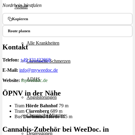
Nordrhein-Westfalen
Ablauf
Kopieren
Therapien
Route planen
Alle Krankheiten
Kontakt
Telefon:
+49 231422068
Chronische Schmerzen
E-Mail:
info@myweedoc.de
ADHS
Website:
myweedoc.de
ÖPNV in der Nähe
Angststörungen
Tram
Hörde Bahnhof
79 m
Tram
Clarenberg
689 m
Chronische Migräne
Bus
Dortmund-Hörde
115 m
Cannabis-Zubehör bei WeeDoc. in
Depressionen