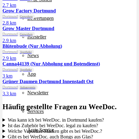
2.7 km
Grow Factory Dortmund
Dortmund
Growshop
Bewertungen
2.8 km
Grow Master Dortmund
Dortmund
Growshop
Hersteller
2.9 km
Blütenbude (Nur Abholung)
Dortmund
Apotheke
News
2.9 km
Canna44139 (Nur Abholung und Botendienst)
Dortmund
Apotheke
App
3 km
Grüner Daumen Dortmund Innenstadt Ost
Dortmund
Anbauverein
Newsletter
3.3 km
Häufig gestellte Fragen zu WeeDoc.
Services
Was kann ich bei WeeDoc. in Dortmund kaufen?
Ist das Zubehör bei WeeDoc. legal zu kaufen?
Ärzte Service
Welche Vaporizer-Marken gibt es bei WeeDoc.?
Gibt es bei WeeDoc. auch Bongs aus Glas?