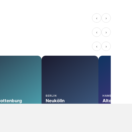
‹
›
p
Social Club
Coffeeshop
Weed Sh
Dortmund
Essen
Bonn
‹
›
58 Standorte
55 Standorte
49 Standort
‹
›
BERLIN
HAMBURG
lottenburg
Neukölln
Altona
‹
›