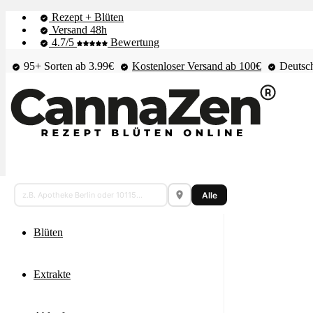
Rezept + Blüten
Versand 48h
4.7/5
Bewertung
95+ Sorten ab 3.99€
Kostenloser Versand ab 100€
Deutsch
Cannabis
Shop & Live-Bestand
Alle
Karte
–
Blüten
Apotheken,
Dispensaries,
Extrakte
Headshops
und