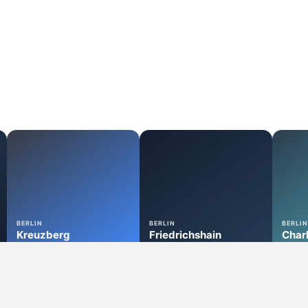
ein
Headshop
Growshop
CBD-Sho
f
München
Kassel
Köln
65 Standorte
60 Standorte
60 Standorte
BERLIN
BERLIN
BERLIN
Kreuzberg
Friedrichshain
Char