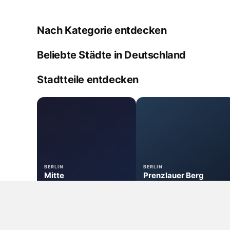
Nach Kategorie entdecken
Apotheke
Cannabis Shop
Anbauver
Beliebte Städte in Deutschland
Berlin
Hamburg
Düsseldor
139 Standorte
117 Standorte
67 Standorte
Stadtteile entdecken
BERLIN
BERLIN
Mitte
Prenzlauer Berg
Cannabis im Urlaub