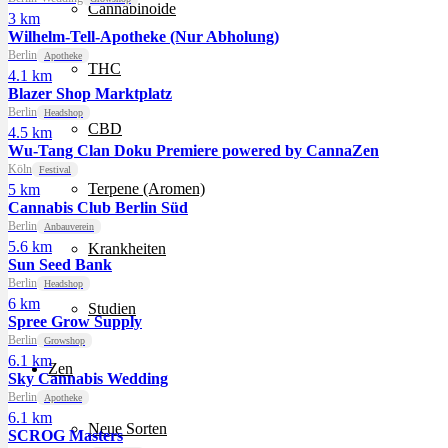
Cannabinoide
3 km
Wilhelm-Tell-Apotheke (Nur Abholung)
Berlin
Apotheke
THC
4.1 km
Blazer Shop Marktplatz
Berlin
Headshop
CBD
4.5 km
Wu-Tang Clan Doku Premiere powered by CannaZen
Köln
Festival
Terpene (Aromen)
5 km
Cannabis Club Berlin Süd
Berlin
Anbauverein
5.6 km
Krankheiten
Sun Seed Bank
Berlin
Headshop
6 km
Studien
Spree Grow Supply
Berlin
Growshop
6.1 km
Zen
Sky Cannabis Wedding
Berlin
Apotheke
6.1 km
Neue Sorten
SCROG Masters