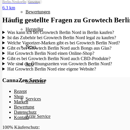
Berlin-Neukoelln
Growshop
6.3 km
Bewertungen
Häufig gestellte Fragen zu Growtech Berl
Hersteller
Was kann ich bei Growtech Berlin Nord in Berlin kaufen?
Ist das Zubehör bei Growtech Berlin Nord legal zu kaufen?
Welche Vaporizer-Marken gibt es bei Growtech Berlin Nord?
News
Gibt es bei Growtech Berlin Nord auch Bongs aus Glas?
Hat Growtech Berlin Nord einen Online-Shop?
Gibt es bei Growtech Berlin Nord auch CBD-Produkte?
Wie sind die Öffnungszeiten von Growtech Berlin Nord?
App
Hat Growtech Berlin Nord eine eigene Website?
CannaZen Service
Newsletter
Rezept
Shop
Services
Marken
Bewertung
Datenschutz
Ärzte Service
Kontakt
100% Käuferschutz: