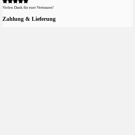
Vielen Dank für euer Vertrauen!
Zahlung & Lieferung
Einfach & flexibel bezahlen:
Versand kostenlos ab 100€:
Mitglied & Sponsor im
DHV
:
Neu im Shop
Papaya Bomb
4,55
€