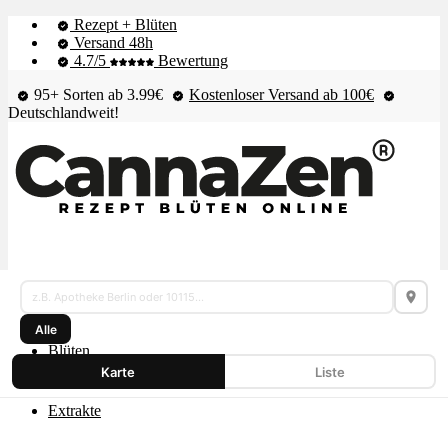
Rezept + Blüten
Versand 48h
4.7/5
Bewertung
95+ Sorten ab 3.99€
Kostenloser Versand ab 100€
Deutschlandweit!
Cannabis
Shop & Live-Bestand
Karte
Alle
–
Blüten
Apotheken,
Karte
Liste
Dispensaries,
Extrakte
Headshops
und