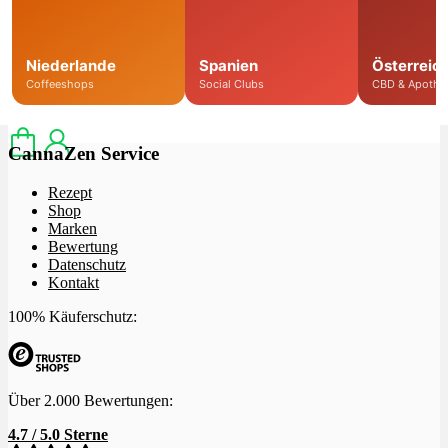
Niederlande
Spanien
Österreic
Menü
Menü
Coffeeshops
Social Clubs
CBD & Apothe
CannaZen Service
Rezept
Shop
Marken
Bewertung
Datenschutz
Kontakt
100% Käuferschutz:
Über 2.000 Bewertungen:
4.7 / 5.0 Sterne