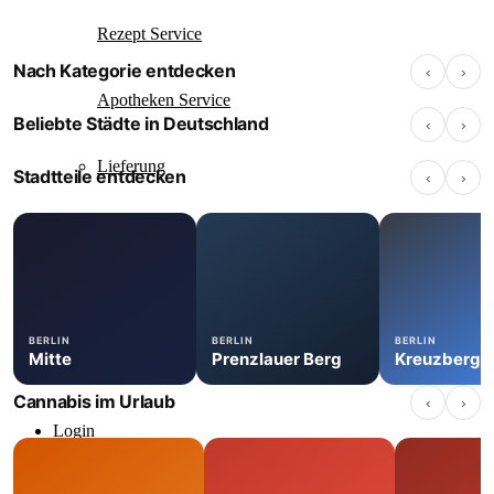
Rezept Service
Nach Kategorie entdecken
‹
›
Apotheke
Cannabis Shop
Anbauverein
Apotheken Service
Berlin
Hamburg
Düsseldorf
Beliebte Städte in Deutschland
‹
›
139 Standorte
117 Standorte
67 Standorte
Lieferung
Stadtteile entdecken
‹
›
Cannabis Karte
Zen TV
BERLIN
BERLIN
BERLIN
Mitte
Prenzlauer Berg
Kreuzberg
Erfahrungen
Cannabis im Urlaub
‹
›
Login