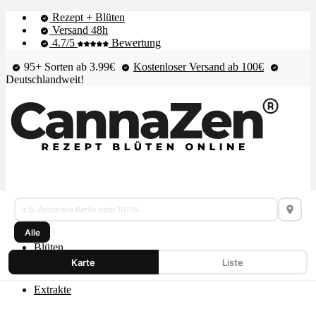
Rezept + Blüten
Versand 48h
4.7/5
Bewertung
95+ Sorten ab 3.99€
Kostenloser Versand ab 100€
Deutschlandweit!
Cannabis
Shop & Live-Bestand
Karte
Alle
–
Blüten
Apotheken,
Karte
Liste
Dispensaries,
Extrakte
Headshops
und