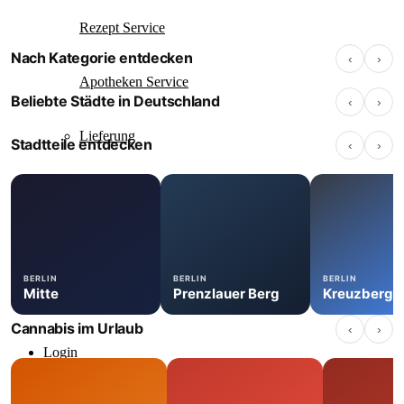
Rezept Service
Nach Kategorie entdecken
‹
›
Apotheke
Anbauverein
Cannabis Shop
Apotheken Service
Berlin
Hamburg
Düsseldorf
Beliebte Städte in Deutschland
‹
›
139 Standorte
117 Standorte
67 Standorte
Lieferung
Stadtteile entdecken
‹
›
Cannabis Karte
Zen TV
BERLIN
BERLIN
BERLIN
Mitte
Prenzlauer Berg
Kreuzberg
Erfahrungen
Cannabis im Urlaub
‹
›
Login