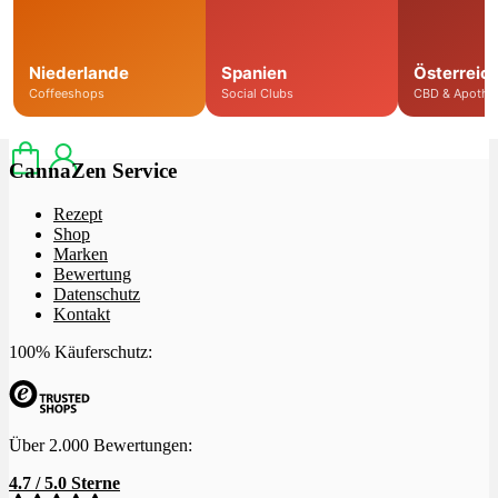
Niederlande
Spanien
Österreic
Menü
Menü
Coffeeshops
Social Clubs
CBD & Apothe
CannaZen Service
Rezept
Shop
Marken
Bewertung
Datenschutz
Kontakt
100% Käuferschutz:
Über 2.000 Bewertungen:
4.7 / 5.0 Sterne