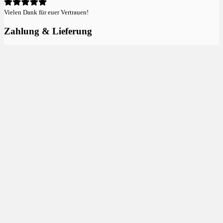
Vielen Dank für euer Vertrauen!
Zahlung & Lieferung
Einfach & flexibel bezahlen:
Versand kostenlos ab 100€:
Mitglied & Sponsor im
DHV
:
Neu im Shop
Papaya Bomb
4,55
€