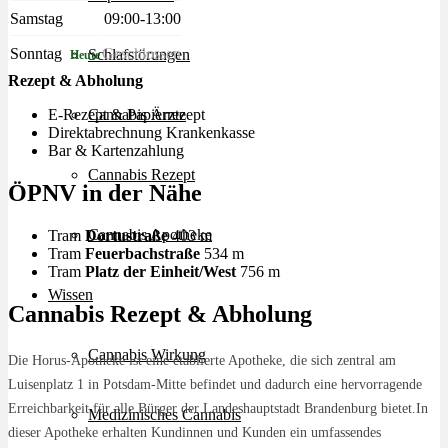
Samstag
09:00-13:00
Sonntag
Geschlossen
Schlafstörungen
Heute
Rezept & Abholung
Cannabis Ärzte
E-Rezept & Papierrezept
Direktabrechnung Krankenkasse
Bar & Kartenzahlung
Cannabis Rezept
ÖPNV in der Nähe
Cannabis Apotheke
Tram
Dortustraße
403 m
Tram
Feuerbachstraße
534 m
Tram
Platz der Einheit/West
756 m
Wissen
Cannabis Rezept & Abholung
Cannabis Wirkung
Die Horus-Apotheke ist eine etablierte Apotheke, die sich zentral am
Luisenplatz 1 in Potsdam-Mitte befindet und dadurch eine hervorragende
Erreichbarkeit für alle Bürger der Landeshauptstadt Brandenburg bietet.In
Medizinisches Cannabis
dieser Apotheke erhalten Kundinnen und Kunden ein umfassendes