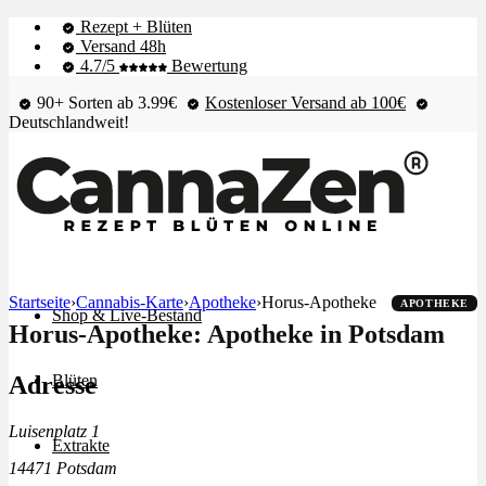
Rezept + Blüten
Versand 48h
4.7/5
Bewertung
90+ Sorten ab 3.99€
Kostenloser Versand ab 100€
Deutschlandweit!
Startseite
›
Cannabis-Karte
›
Apotheke
›
Horus-Apotheke
APOTHEKE
Shop & Live-Bestand
Horus-Apotheke: Apotheke in Potsdam
Adresse
Blüten
Luisenplatz 1
Extrakte
14471 Potsdam