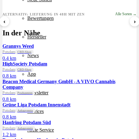
Alle Sorten →
ALTERNATIV: LIEFERUNG IN 48H MIT ZEN
Bewertungen
‹
›
Sour Mintz Haze
Papaya Bomb
8 Ball Kush
In der Nähe
ab 5,99 €/g
ab 4,55 €/g
ab 7,29 €/g
Hersteller
Grannys Weed
Potsdam
CBD-Shop
News
0.4 km
HighSociety Potsdam
Potsdam
CBD-Shop
App
0.8 km
Beacon Medical Germany GmbH - A VIVO Cannabis
Company
Newsletter
Potsdam
Produzenten
0.8 km
Grüne Liga Potsdam Innenstadt
Potsdam
Services
Anbauverein
0.8 km
Hanfring Potsdam Süd
Potsdam
Anbauverein
Ärzte Service
1.2 km