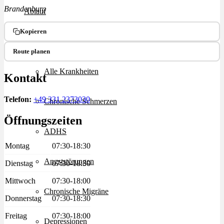
Brandenburg
Ablauf
Kopieren
Therapien
Route planen
Alle Krankheiten
Kontakt
Telefon:
+49 331 2373030
Chronische Schmerzen
Öffnungszeiten
ADHS
Montag
07:30-18:30
Angststörungen
Dienstag
07:30-18:30
Mittwoch
07:30-18:00
Chronische Migräne
Donnerstag
07:30-18:30
Freitag
07:30-18:00
Depressionen