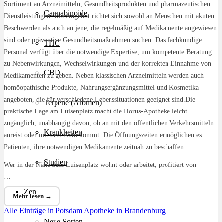
Sortiment an Arzneimitteln, Gesundheitsprodukten und pharmazeutischen
Cannabinoide
Dienstleistungen. Das Angebot richtet sich sowohl an Menschen mit akuten
Beschwerden als auch an jene, die regelmäßig auf Medikamente angewiesen
sind oder präventive Gesundheitsmaßnahmen suchen. Das fachkundige
THC
Personal verfügt über die notwendige Expertise, um kompetente Beratung
zu Nebenwirkungen, Wechselwirkungen und der korrekten Einnahme von
CBD
Medikamenten zu geben. Neben klassischen Arzneimitteln werden auch
homöopathische Produkte, Nahrungsergänzungsmittel und Kosmetika
angeboten, die für verschiedene Lebenssituationen geeignet sind.Die
Terpene (Aromen)
praktische Lage am Luisenplatz macht die Horus-Apotheke leicht
zugänglich, unabhängig davon, ob an mit den öffentlichen Verkehrsmitteln
Krankheiten
anreist oder mit dem Auto kommt. Die Öffnungszeiten ermöglichen es
Patienten, ihre notwendigen Medikamente zeitnah zu beschaffen.
Studien
Wer in der Nähe zum Luisenplatz wohnt oder arbeitet, profitiert von
…
Zen
Mehr lesen →
Alle Einträge in Potsdam
Apotheke in Brandenburg
Neue Sorten