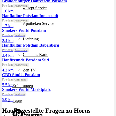
Brandenburger Hanfverein Potsdam
Potsdam
Anbauverein
Rezept Service
1.6 km
Hanfkultur Potsdam Innenstadt
Potsdam
Anbauverein
Apotheken Service
1.7 km
Smokers World Potsdam
Potsdam
Headshop
Lieferung
2.4 km
Hanfkultur Potsdam Babelsberg
Potsdam
Anbauverein
Cannabis Karte
3.4 km
Hanffreunde Potsdam Süd
Potsdam
Anbauverein
4.2 km
Zen TV
CBD Studio Potsdam
Potsdam
CBD-Shop
5.5 km
Erfahrungen
Smokers World Marktplatz
Potsdam
Headshop
5.9 km
Login
Häufig gestellte Fragen zu Horus-