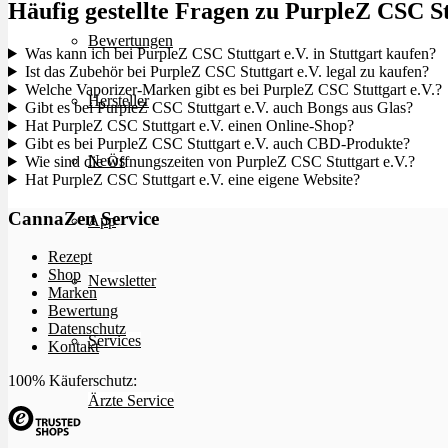
Häufig gestellte Fragen zu PurpleZ CSC St
Bewertungen
Was kann ich bei PurpleZ CSC Stuttgart e.V. in Stuttgart kaufen?
Ist das Zubehör bei PurpleZ CSC Stuttgart e.V. legal zu kaufen?
Welche Vaporizer-Marken gibt es bei PurpleZ CSC Stuttgart e.V.?
Hersteller
Gibt es bei PurpleZ CSC Stuttgart e.V. auch Bongs aus Glas?
Hat PurpleZ CSC Stuttgart e.V. einen Online-Shop?
Gibt es bei PurpleZ CSC Stuttgart e.V. auch CBD-Produkte?
News
Wie sind die Öffnungszeiten von PurpleZ CSC Stuttgart e.V.?
Hat PurpleZ CSC Stuttgart e.V. eine eigene Website?
CannaZen Service
App
Rezept
Shop
Newsletter
Marken
Bewertung
Datenschutz
Services
Kontakt
100% Käuferschutz:
Ärzte Service