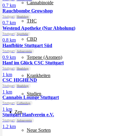
Cannabinoide
0.7 km
Rauchbombe Growshop
Stuttgart
Headshop
THC
0.7 km
Westend Apotheke (Nur Abholung)
Stuttgart
Apotheke
CBD
0.8 km
Hanfblüte Stuttgart Süd
Stuttgart
Anbauverein
0.9 km
Terpene (Aromen)
Hanf im Glück CSC Stuttgart
Stuttgart
Headshop
1 km
Krankheiten
CSC HIGHEND
Stuttgart
Headshop
1 km
Studien
Cannabis Lounge Stuttgart
Stuttgart
Coffeeshop
1 km
Zen
Stuttgart Hanfverein e.V.
Stuttgart
Anbauverein
1.2 km
Neue Sorten