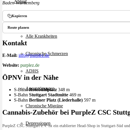
Ablauf
Baden-Württemberg
Kopieren
Therapien
Route planen
Alle Krankheiten
Kontakt
Chronische Schmerzen
E-Mail:
info@purplez.de
Website:
purplez.de
ADHS
ÖPNV in der Nähe
Angststörungen
S-Bahn
Rotebühlplatz
348 m
S-Bahn
Stuttgart Stadtmitte
469 m
S-Bahn
Berliner Platz (Liederhalle)
597 m
Chronische Migräne
Cannabis-Zubehör bei PurpleZ CSC Stuttgar
Depressionen
PurpleZ CSC Stuttgart e.V. ist ein etablierter Head-Shop in Stuttgart-Süd u