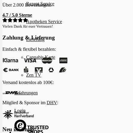
Rezept Service
Über 2.000 Bewertungen:
4.7 / 5.0 Sterne
Apotheken Service
Vielen Dank für euer Vertrauen!
Zahlung & Lieferung
Lieferung
Einfach & flexibel bezahlen:
Cannabis Karte
Zen TV
Versand kostenlos ab 100€:
Erfahrungen
Mitglied & Sponsor im
DHV
:
Login
Neu im Shop