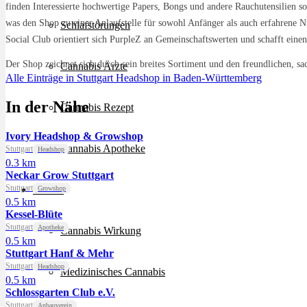
finden Interessierte hochwertige Papers, Bongs und andere Rauchutensilien
was den Shop zu einer Anlaufstelle für sowohl Anfänger als auch erfahrene
Schlafstörungen
Social Club orientiert sich PurpleZ an Gemeinschaftswerten und schafft einen
Der Shop zeichnet sich durch sein breites Sortiment und den freundlichen, sa
Cannabis Ärzte
Alle Einträge in Stuttgart
Headshop in Baden-Württemberg
In der Nähe
Cannabis Rezept
Ivory Headshop & Growshop
Cannabis Apotheke
Stuttgart
Headshop
0.3 km
Neckar Grow Stuttgart
Stuttgart
Wissen
Growshop
0.5 km
Kessel-Blüte
Stuttgart
Apotheke
Cannabis Wirkung
0.5 km
Stuttgart Hanf & Mehr
Stuttgart
Headshop
Medizinisches Cannabis
0.5 km
Schlossgarten Club e.V.
Stuttgart
Anbauverein