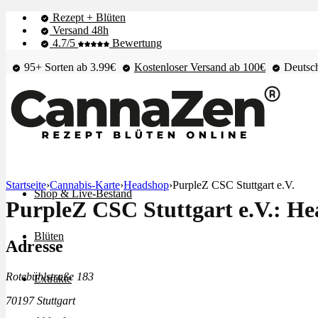
Rezept + Blüten
Versand 48h
4.7/5
Bewertung
95+ Sorten ab 3.99€
Kostenloser Versand ab 100€
Deutsch
Startseite
›
Cannabis-Karte
›
Headshop
›
PurpleZ CSC Stuttgart e.V.
Shop & Live-Bestand
PurpleZ CSC Stuttgart e.V.: He
Blüten
Adresse
Rotebühlstraße 183
Extrakte
70197 Stuttgart