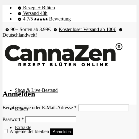
Rezept + Blüten
Versand 48h
4.7/5
Bewertung
90+ Sorten ab 3.99€
Kostenloser Versand ab 100€
Deutschlandweit!
Shop & Live-Bestand
Anmelden
Erforderlich
Benutzername oder E-Mail-Adresse
*
Blüten
Erforderlich
Passwort
*
Extrakte
Angemeldet bleiben
Anmelden