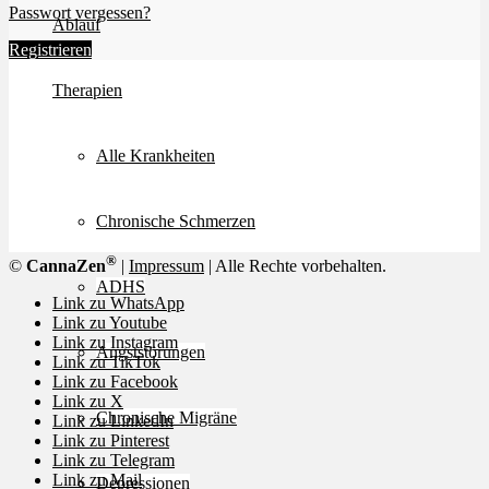
Passwort vergessen?
Ablauf
Registrieren
Therapien
Alle Krankheiten
Chronische Schmerzen
®
©
CannaZen
|
Impressum
| Alle Rechte vorbehalten.
ADHS
Link zu WhatsApp
Link zu Youtube
Link zu Instagram
Angststörungen
Link zu TikTok
Link zu Facebook
Link zu X
Chronische Migräne
Link zu LinkedIn
Link zu Pinterest
Link zu Telegram
Link zu Mail
Depressionen