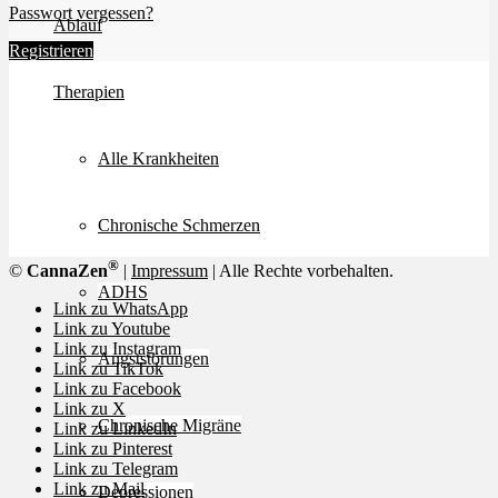
Passwort vergessen?
Ablauf
Registrieren
Therapien
Alle Krankheiten
Chronische Schmerzen
®
©
CannaZen
|
Impressum
| Alle Rechte vorbehalten.
ADHS
Link zu WhatsApp
Link zu Youtube
Link zu Instagram
Angststörungen
Link zu TikTok
Link zu Facebook
Link zu X
Chronische Migräne
Link zu LinkedIn
Link zu Pinterest
Link zu Telegram
Link zu Mail
Depressionen