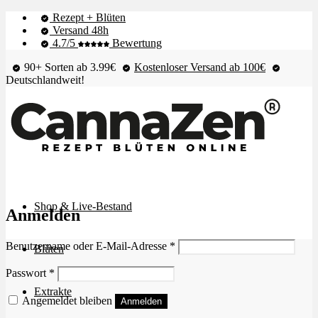
Rezept + Blüten
Versand 48h
4.7/5
Bewertung
90+ Sorten ab 3.99€
Kostenloser Versand ab 100€
Deutschlandweit!
Shop & Live-Bestand
Anmelden
Erforderlich
Benutzername oder E-Mail-Adresse
*
Blüten
Erforderlich
Passwort
*
Extrakte
Angemeldet bleiben
Anmelden