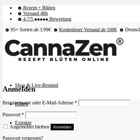
Rezept + Blüten
Versand 48h
4.7/5
Bewertung
95+ Sorten ab 3.99€
Kostenloser Versand ab 100€
Deutsch
Shop & Live-Bestand
Anmelden
Erforderlich
Benutzername oder E-Mail-Adresse
*
Blüten
Erforderlich
Passwort
*
Extrakte
Angemeldet bleiben
Anmelden
Passwort vergessen?