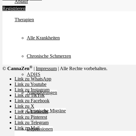
Ablauf
Registrieren
Therapien
Alle Krankheiten
Chronische Schmerzen
®
©
CannaZen
|
Impressum
| Alle Rechte vorbehalten.
ADHS
Link zu WhatsApp
Link zu Youtube
Link zu Instagram
Angststörungen
Link zu TikTok
Link zu Facebook
Link zu X
Chronische Migräne
Link zu LinkedIn
Link zu Pinterest
Link zu Telegram
Link zu Mail
Depressionen