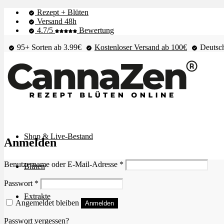
Rezept + Blüten
Versand 48h
4.7/5
Bewertung
95+ Sorten ab 3.99€
Kostenloser Versand ab 100€
Deutsch
Shop & Live-Bestand
Anmelden
Erforderlich
Benutzername oder E-Mail-Adresse
*
Blüten
Erforderlich
Passwort
*
Extrakte
Angemeldet bleiben
Anmelden
Passwort vergessen?