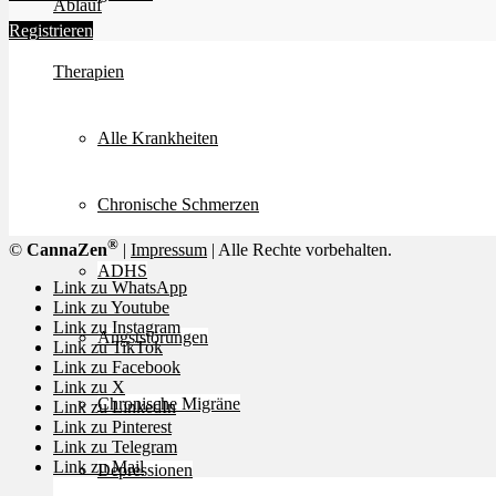
Ablauf
Registrieren
Therapien
Alle Krankheiten
Chronische Schmerzen
®
©
CannaZen
|
Impressum
| Alle Rechte vorbehalten.
ADHS
Link zu WhatsApp
Link zu Youtube
Link zu Instagram
Angststörungen
Link zu TikTok
Link zu Facebook
Link zu X
Chronische Migräne
Link zu LinkedIn
Link zu Pinterest
Link zu Telegram
Link zu Mail
Depressionen