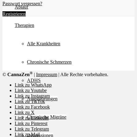
Passwort vergessen?
Ablauf
Registrieren
Therapien
Alle Krankheiten
Chronische Schmerzen
®
©
CannaZen
|
Impressum
| Alle Rechte vorbehalten.
ADHS
Link zu WhatsApp
Link zu Youtube
Link zu Instagram
Angststörungen
Link zu TikTok
Link zu Facebook
Link zu X
Chronische Migräne
Link zu LinkedIn
Link zu Pinterest
Link zu Telegram
Link zu Mail
Depressionen