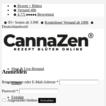
Rezept + Blüten
Versand 48h
4.7/5
Bewertung
95+ Sorten ab 3.99€
Kostenloser Versand ab 100€
Deutschlandweit!
Shop & Live-Bestand
Anmelden
Erforderlich
Benutzername oder E-Mail-Adresse
*
Blüten
Erforderlich
Passwort
*
Extrakte
Angemeldet bleiben
Anmelden