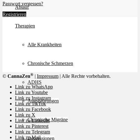
Passwort vergessen?
Ablauf
Registrieren
Therapien
Alle Krankheiten
Chronische Schmerzen
®
©
CannaZen
|
Impressum
| Alle Rechte vorbehalten.
ADHS
Link zu WhatsApp
Link zu Youtube
Link zu Instagram
Angststörungen
Link zu TikTok
Link zu Facebook
Link zu X
Chronische Migräne
Link zu LinkedIn
Link zu Pinterest
Link zu Telegram
Link zu Mail
Depressionen