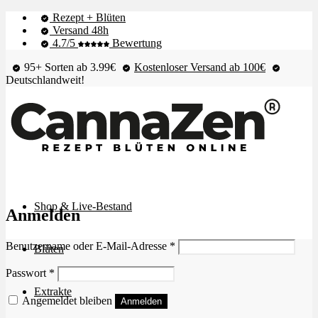
Rezept + Blüten
Versand 48h
4.7/5
Bewertung
95+ Sorten ab 3.99€
Kostenloser Versand ab 100€
Deutschlandweit!
Shop & Live-Bestand
Anmelden
Erforderlich
Benutzername oder E-Mail-Adresse
*
Blüten
Erforderlich
Passwort
*
Extrakte
Angemeldet bleiben
Anmelden