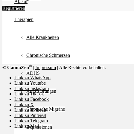
Ablauf
Registrieren
Therapien
Alle Krankheiten
Chronische Schmerzen
®
©
CannaZen
|
Impressum
| Alle Rechte vorbehalten.
ADHS
Link zu WhatsApp
Link zu Youtube
Link zu Instagram
Angststörungen
Link zu TikTok
Link zu Facebook
Link zu X
Chronische Migräne
Link zu LinkedIn
Link zu Pinterest
Link zu Telegram
Link zu Mail
Depressionen