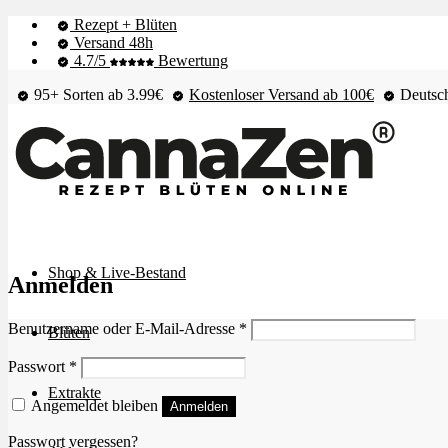
Rezept + Blüten
Versand 48h
4.7/5
Bewertung
95+ Sorten ab 3.99€
Kostenloser Versand ab 100€
Deutsch
Shop & Live-Bestand
Anmelden
Erforderlich
Benutzername oder E-Mail-Adresse
*
Blüten
Erforderlich
Passwort
*
Extrakte
Angemeldet bleiben
Anmelden
Passwort vergessen?