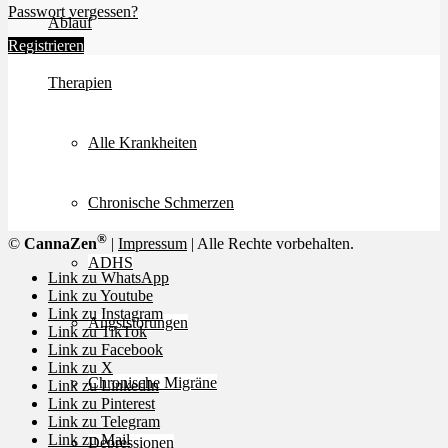
Passwort vergessen?
Ablauf
Registrieren
Therapien
Alle Krankheiten
Chronische Schmerzen
®
©
CannaZen
|
Impressum
| Alle Rechte vorbehalten.
ADHS
Link zu WhatsApp
Link zu Youtube
Link zu Instagram
Angststörungen
Link zu TikTok
Link zu Facebook
Link zu X
Chronische Migräne
Link zu LinkedIn
Link zu Pinterest
Link zu Telegram
Link zu Mail
Depressionen