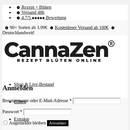
Rezept + Blüten
Versand 48h
4.7/5
Bewertung
90+ Sorten ab 3.99€
Kostenloser Versand ab 100€
Deutschlandweit!
Shop & Live-Bestand
Anmelden
Erforderlich
Benutzername oder E-Mail-Adresse
*
Blüten
Erforderlich
Passwort
*
Extrakte
Angemeldet bleiben
Anmelden