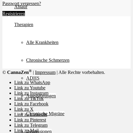
Passwort vergessen?
Ablauf
Registrieren
Therapien
Alle Krankheiten
Chronische Schmerzen
®
©
CannaZen
|
Impressum
| Alle Rechte vorbehalten.
ADHS
Link zu WhatsApp
Link zu Youtube
Link zu Instagram
Angststörungen
Link zu TikTok
Link zu Facebook
Link zu X
Chronische Migräne
Link zu LinkedIn
Link zu Pinterest
Link zu Telegram
Link zu Mail
Depressionen