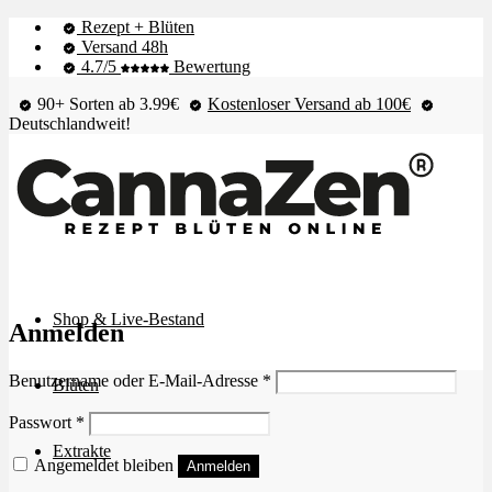
Rezept + Blüten
Versand 48h
4.7/5
Bewertung
90+ Sorten ab 3.99€
Kostenloser Versand ab 100€
Deutschlandweit!
Shop & Live-Bestand
Anmelden
Erforderlich
Benutzername oder E-Mail-Adresse
*
Blüten
Erforderlich
Passwort
*
Extrakte
Angemeldet bleiben
Anmelden