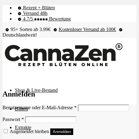
Rezept + Blüten
Versand 48h
4.7/5
Bewertung
95+ Sorten ab 3.99€
Kostenloser Versand ab 100€
Deutschlandweit!
Shop & Live-Bestand
Anmelden
Erforderlich
Benutzername oder E-Mail-Adresse
*
Blüten
Erforderlich
Passwort
*
Extrakte
Angemeldet bleiben
Anmelden