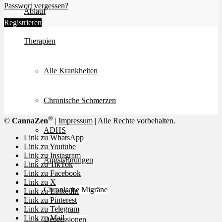
Passwort vergessen?
Ablauf
Registrieren
Therapien
Alle Krankheiten
Chronische Schmerzen
®
©
CannaZen
|
Impressum
| Alle Rechte vorbehalten.
ADHS
Link zu WhatsApp
Link zu Youtube
Link zu Instagram
Angststörungen
Link zu TikTok
Link zu Facebook
Link zu X
Chronische Migräne
Link zu LinkedIn
Link zu Pinterest
Link zu Telegram
Link zu Mail
Depressionen