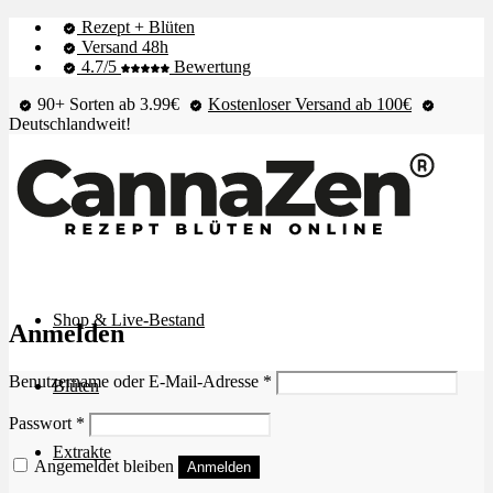
Rezept + Blüten
Versand 48h
4.7/5
Bewertung
90+ Sorten ab 3.99€
Kostenloser Versand ab 100€
Deutschlandweit!
Shop & Live-Bestand
Anmelden
Erforderlich
Benutzername oder E-Mail-Adresse
*
Blüten
Erforderlich
Passwort
*
Extrakte
Angemeldet bleiben
Anmelden