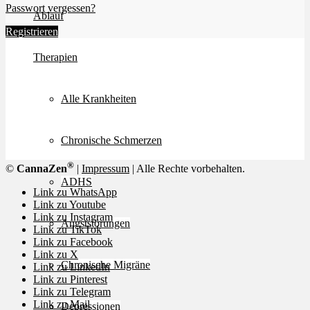
Passwort vergessen?
Ablauf
Registrieren
Therapien
Alle Krankheiten
Chronische Schmerzen
®
©
CannaZen
|
Impressum
| Alle Rechte vorbehalten.
ADHS
Link zu WhatsApp
Link zu Youtube
Link zu Instagram
Angststörungen
Link zu TikTok
Link zu Facebook
Link zu X
Chronische Migräne
Link zu LinkedIn
Link zu Pinterest
Link zu Telegram
Link zu Mail
Depressionen