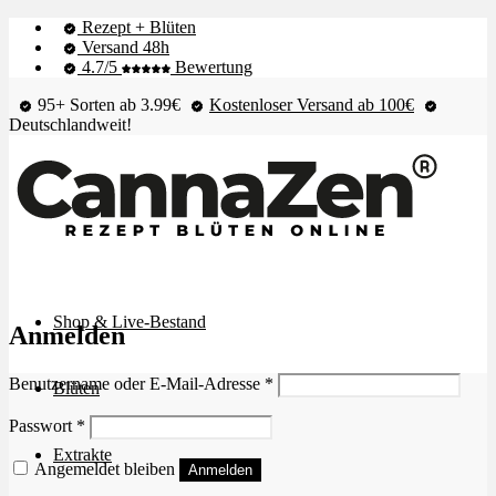
Rezept + Blüten
Versand 48h
4.7/5
Bewertung
95+ Sorten ab 3.99€
Kostenloser Versand ab 100€
Deutschlandweit!
Shop & Live-Bestand
Anmelden
Erforderlich
Benutzername oder E-Mail-Adresse
*
Blüten
Erforderlich
Passwort
*
Extrakte
Angemeldet bleiben
Anmelden