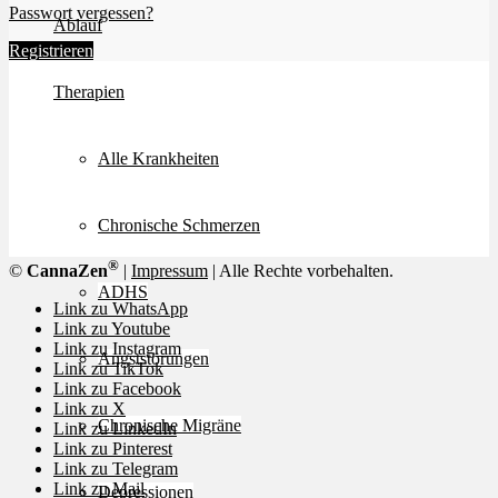
Passwort vergessen?
Ablauf
Registrieren
Therapien
Alle Krankheiten
Chronische Schmerzen
®
©
CannaZen
|
Impressum
| Alle Rechte vorbehalten.
ADHS
Link zu WhatsApp
Link zu Youtube
Link zu Instagram
Angststörungen
Link zu TikTok
Link zu Facebook
Link zu X
Chronische Migräne
Link zu LinkedIn
Link zu Pinterest
Link zu Telegram
Link zu Mail
Depressionen