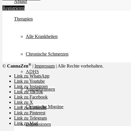
Ablauf
Registrieren
Therapien
Alle Krankheiten
Chronische Schmerzen
®
©
CannaZen
|
Impressum
| Alle Rechte vorbehalten.
ADHS
Link zu WhatsApp
Link zu Youtube
Link zu Instagram
Angststörungen
Link zu TikTok
Link zu Facebook
Link zu X
Chronische Migräne
Link zu LinkedIn
Link zu Pinterest
Link zu Telegram
Link zu Mail
Depressionen