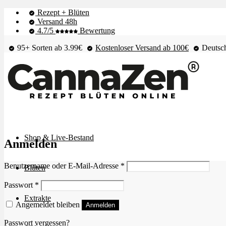
Rezept + Blüten
Versand 48h
4.7/5
Bewertung
95+ Sorten ab 3.99€
Kostenloser Versand ab 100€
Deutsch
Shop & Live-Bestand
Anmelden
Erforderlich
Benutzername oder E-Mail-Adresse
*
Blüten
Erforderlich
Passwort
*
Extrakte
Angemeldet bleiben
Anmelden
Passwort vergessen?