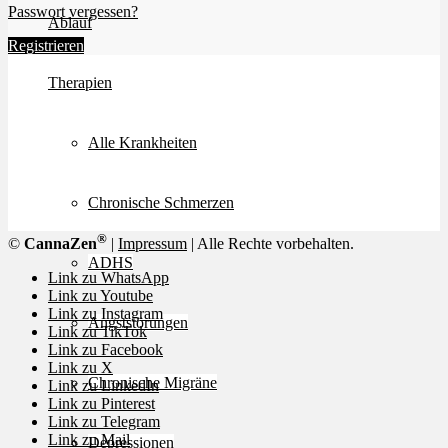
Passwort vergessen?
Ablauf
Registrieren
Therapien
Alle Krankheiten
Chronische Schmerzen
®
©
CannaZen
|
Impressum
| Alle Rechte vorbehalten.
ADHS
Link zu WhatsApp
Link zu Youtube
Link zu Instagram
Angststörungen
Link zu TikTok
Link zu Facebook
Link zu X
Chronische Migräne
Link zu LinkedIn
Link zu Pinterest
Link zu Telegram
Link zu Mail
Depressionen