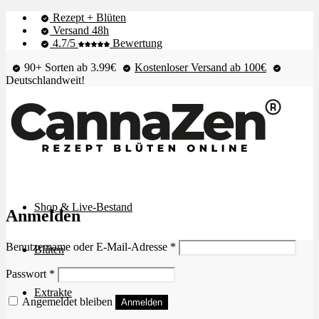
Rezept + Blüten
Versand 48h
4.7/5
Bewertung
90+ Sorten ab 3.99€
Kostenloser Versand ab 100€
Deutschlandweit!
Shop & Live-Bestand
Anmelden
Erforderlich
Benutzername oder E-Mail-Adresse
*
Blüten
Erforderlich
Passwort
*
Extrakte
Angemeldet bleiben
Anmelden