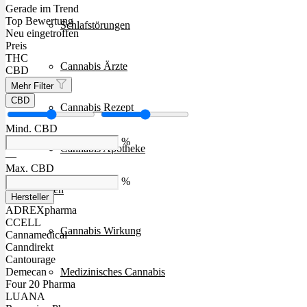
Gerade im Trend
Top Bewertung
Schlafstörungen
Neu eingetroffen
Preis
THC
Cannabis Ärzte
CBD
Mehr Filter
CBD
Cannabis Rezept
Mind. CBD
%
Cannabis Apotheke
—
Max. CBD
%
Wissen
Hersteller
ADREXpharma
CCELL
Cannabis Wirkung
Cannamedical
Canndirekt
Cantourage
Medizinisches Cannabis
Demecan
Four 20 Pharma
LUANA