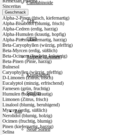
Remexian Pharma
Cannabinoide
Sinceritas
Geschmack
Alpha-2-Pinen (frisch, kiefernartig)
THC
Alpha-Bisabolol (blumig, frisch)
Alpha-Cedren (erdig, harzig)
Alpha-Humulen (krautig, hopfig)
CBD
Alpha-Pinen (kiefernartig, harzig)
Beta-Caryophyllen (würzig, pfeffrig)
Beta-Myrcen (erdig, süßlich)
Beta-Ocimem (fruchtig, kräuterig)
Terpene (Aromen)
Beta-Pinen (Pinie, harzig)
Bulnesol
Caryophyllen (würzig, pfeffrig)
Krankheiten
D-Limonen (Zitrus, frisch)
Eucalyptol (minzig, erfrischend)
Farnesen (grün, fruchtig)
Studien
Humulen (hopfig, krautig)
Limonen (Zitrus, frisch)
Linalool (blumig, beruhigend)
Myrcen (erdig, süßlich)
Zen
Nerolidol (blumig, holzig)
Ocimen (fruchtig, blumig)
Pinen (kiefernartig, harzig)
Neue Sorten
Selina