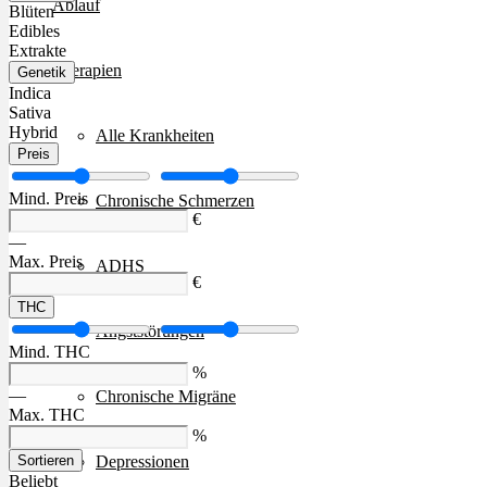
Ablauf
Blüten
Edibles
Extrakte
Therapien
Genetik
Indica
Sativa
Hybrid
Alle Krankheiten
Preis
Mind. Preis
Chronische Schmerzen
€
—
Max. Preis
ADHS
€
THC
Angststörungen
Mind. THC
%
—
Chronische Migräne
Max. THC
%
Depressionen
Sortieren
Beliebt