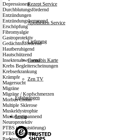
Rezept Service
Depressionen
Durchblutungsfördernd
Entzündungen
Entzündungshemmend
Apotheken Service
Erschöpfung
Fibromyalgie
Gastroprotektiv
Lieferung
Gedächtnisfördernd
Hautberuhigend
Hautschützend
Cannabis Karte
Insektenabweisend
Krebs Begleiterscheinungen
Krebserkrankung
Krämpfe
Zen TV
Magersucht
Migräne
Migräne / Kopfschmerzen
Erfahrungen
Morbus Crohn
Multiple Sklerose
Muskeldystrophie
Login
Muskelentspannend
Neuroprotektiv
PTBS (Angststörung)
PTBS Symptome
Parkinson