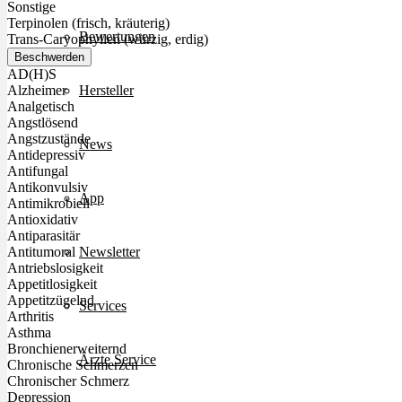
Sonstige
Terpinolen (frisch, kräuterig)
Bewertungen
Trans-Caryophyllen (würzig, erdig)
Beschwerden
AD(H)S
Hersteller
Alzheimer
Analgetisch
Angstlösend
Angstzustände
News
Antidepressiv
Antifungal
Antikonvulsiv
App
Antimikrobiell
Antioxidativ
Antiparasitär
Newsletter
Antitumoral
Antriebslosigkeit
Appetitlosigkeit
Appetitzügelnd
Services
Arthritis
Asthma
Bronchienerweiternd
Ärzte Service
Chronische Schmerzen
Chronischer Schmerz
Depression