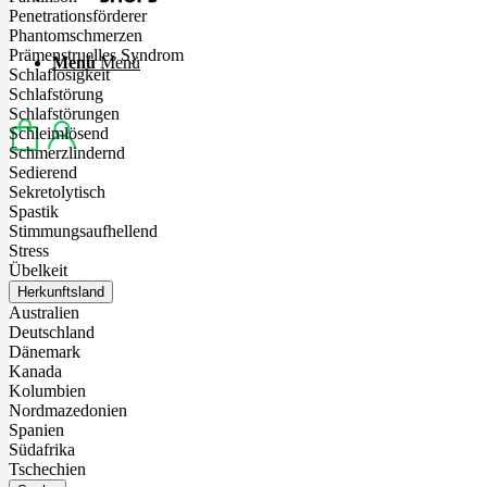
Penetrationsförderer
Phantomschmerzen
Prämenstruelles Syndrom
Menü
Menü
Schlaflosigkeit
Schlafstörung
Schlafstörungen
Schleimlösend
Schmerzlindernd
Sedierend
Sekretolytisch
Spastik
Stimmungsaufhellend
Stress
Übelkeit
Herkunftsland
Australien
Deutschland
Dänemark
Kanada
Kolumbien
Nordmazedonien
Spanien
Südafrika
Tschechien