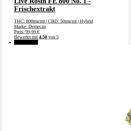
Live Rosin FE 800 No. 1 -
Frischextrakt
THC: 800mg/ml
|
CBD: 50mg/ml
|
Hybrid
Marke: Demecan
Preis: 99,99 €
Bewertet mit
4.50
von 5
✨High THC