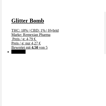
Glitter Bomb
THC: 18%
|
CBD: 1%
|
Hybrid
Marke: Remexian Pharma
Preis / g: 4,79 €
Preis / g: nur 4,27 €
Bewertet mit
4.50
von 5
Angebot!