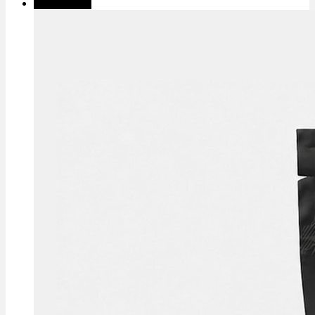
✨High THC