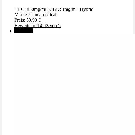
THC: 850mg/ml
|
CBD: 1mg/ml
|
Hybrid
Marke: Cannamedical
Preis: 59,99 €
Bewertet mit
4.13
von 5
🔥Beliebt