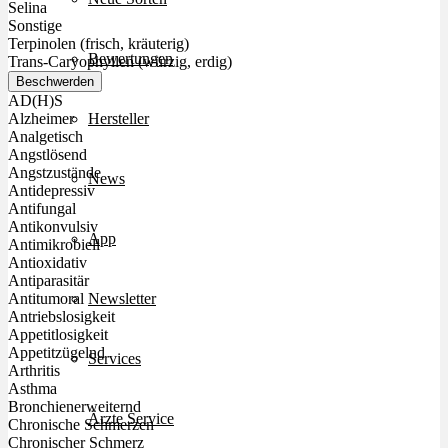
Selina
Sonstige
Terpinolen (frisch, kräuterig)
Bewertungen
Trans-Caryophyllen (würzig, erdig)
Beschwerden
AD(H)S
Hersteller
Alzheimer
Analgetisch
Angstlösend
Angstzustände
News
Antidepressiv
Antifungal
Antikonvulsiv
App
Antimikrobiell
Antioxidativ
Antiparasitär
Newsletter
Antitumoral
Antriebslosigkeit
Appetitlosigkeit
Appetitzügelnd
Services
Arthritis
Asthma
Bronchienerweiternd
Ärzte Service
Chronische Schmerzen
Chronischer Schmerz