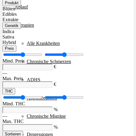
Produkt
Ablauf
Blüten
Edibles
Extrakte
Therapien
Genetik
Indica
Sativa
Hybrid
Alle Krankheiten
Preis
Mind. Preis
Chronische Schmerzen
€
—
Max. Preis
ADHS
€
THC
Angststörungen
Mind. THC
%
—
Chronische Migräne
Max. THC
%
Depressionen
Sortieren