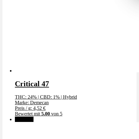
Critical 47
THC: 24%
|
CBD: 1%
|
Hybrid
Marke: Demecan
Preis / g: 4,52 €
Bewertet mit
5.00
von 5
Angebot!