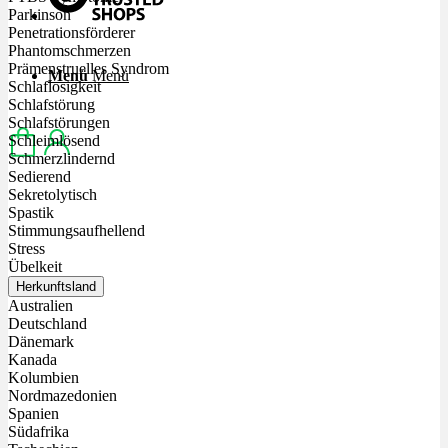
Parkinson
Penetrationsförderer
Phantomschmerzen
Prämenstruelles Syndrom
Menü
Menü
Schlaflosigkeit
Schlafstörung
Schlafstörungen
Schleimlösend
Schmerzlindernd
Sedierend
Sekretolytisch
Spastik
Stimmungsaufhellend
Stress
Übelkeit
Herkunftsland
Australien
Deutschland
Dänemark
Kanada
Kolumbien
Nordmazedonien
Spanien
Südafrika