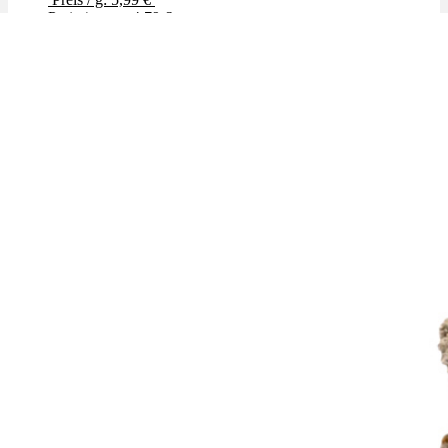
Preis / g: nur 4,79 €
Bewertet mit
4.00
von 5
✨High THC