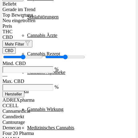
Beliebt
Gerade im Trend
Top Bewertung
Schlafstörungen
Neu eingetroffen
Preis
THC
Cannabis Ärzte
CBD
Mehr Filter
CBD
Cannabis Rezept
Mind. CBD
%
Cannabis Apotheke
—
Max. CBD
%
Wissen
Hersteller
ADREXpharma
CCELL
Cannabis Wirkung
Cannamedical
Canndirekt
Cantourage
Medizinisches Cannabis
Demecan
Four 20 Pharma