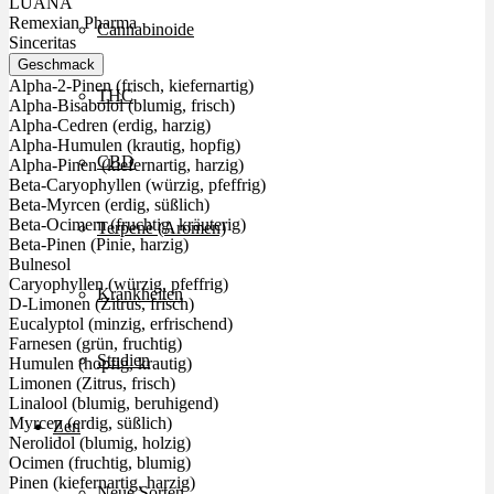
LUANA
Remexian Pharma
Cannabinoide
Sinceritas
Geschmack
Alpha-2-Pinen (frisch, kiefernartig)
THC
Alpha-Bisabolol (blumig, frisch)
Alpha-Cedren (erdig, harzig)
Alpha-Humulen (krautig, hopfig)
CBD
Alpha-Pinen (kiefernartig, harzig)
Beta-Caryophyllen (würzig, pfeffrig)
Beta-Myrcen (erdig, süßlich)
Beta-Ocimem (fruchtig, kräuterig)
Terpene (Aromen)
Beta-Pinen (Pinie, harzig)
Bulnesol
Caryophyllen (würzig, pfeffrig)
Krankheiten
D-Limonen (Zitrus, frisch)
Eucalyptol (minzig, erfrischend)
Farnesen (grün, fruchtig)
Studien
Humulen (hopfig, krautig)
Limonen (Zitrus, frisch)
Linalool (blumig, beruhigend)
Myrcen (erdig, süßlich)
Zen
Nerolidol (blumig, holzig)
Ocimen (fruchtig, blumig)
Pinen (kiefernartig, harzig)
Neue Sorten