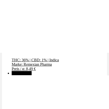
GWagon
THC: 36%
|
CBD: 1%
|
Indica
Marke: Remexian Pharma
Preis / g: 8,49 €
✨High THC