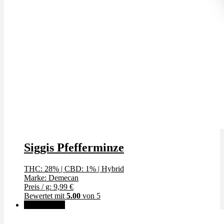
Siggis Pfefferminze
THC: 28%
|
CBD: 1%
|
Hybrid
Marke: Demecan
Preis / g: 9,99 €
Bewertet mit
5.00
von 5
✨High THC