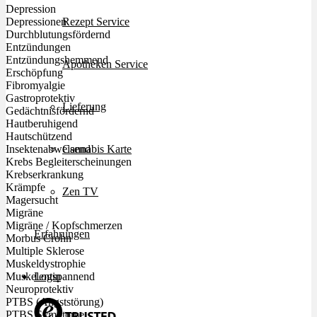
Depression
Rezept Service
Depressionen
Durchblutungsfördernd
Entzündungen
Entzündungshemmend
Apotheken Service
Erschöpfung
Fibromyalgie
Gastroprotektiv
Lieferung
Gedächtnisfördernd
Hautberuhigend
Hautschützend
Cannabis Karte
Insektenabweisend
Krebs Begleiterscheinungen
Krebserkrankung
Krämpfe
Zen TV
Magersucht
Migräne
Migräne / Kopfschmerzen
Erfahrungen
Morbus Crohn
Multiple Sklerose
Muskeldystrophie
Login
Muskelentspannend
Neuroprotektiv
PTBS (Angststörung)
PTBS Symptome