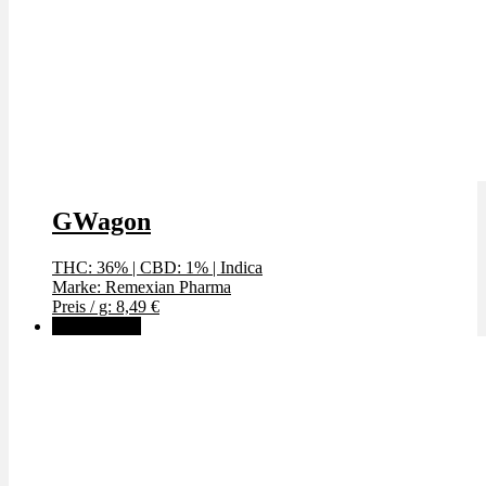
GWagon
THC: 36%
|
CBD: 1%
|
Indica
Marke: Remexian Pharma
Preis / g: 8,49 €
✨High THC