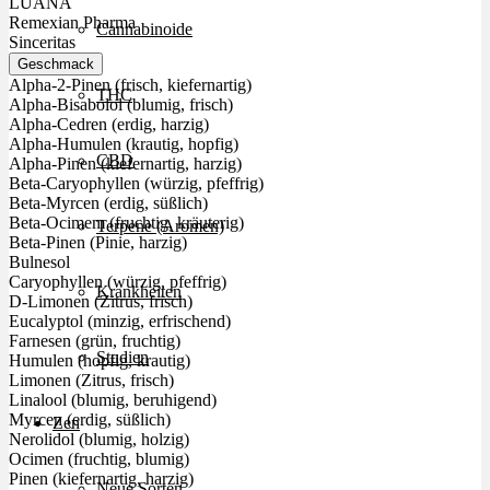
LUANA
Remexian Pharma
Cannabinoide
Sinceritas
Geschmack
Alpha-2-Pinen (frisch, kiefernartig)
THC
Alpha-Bisabolol (blumig, frisch)
Alpha-Cedren (erdig, harzig)
Alpha-Humulen (krautig, hopfig)
CBD
Alpha-Pinen (kiefernartig, harzig)
Beta-Caryophyllen (würzig, pfeffrig)
Beta-Myrcen (erdig, süßlich)
Beta-Ocimem (fruchtig, kräuterig)
Terpene (Aromen)
Beta-Pinen (Pinie, harzig)
Bulnesol
Caryophyllen (würzig, pfeffrig)
Krankheiten
D-Limonen (Zitrus, frisch)
Eucalyptol (minzig, erfrischend)
Farnesen (grün, fruchtig)
Studien
Humulen (hopfig, krautig)
Limonen (Zitrus, frisch)
Linalool (blumig, beruhigend)
Myrcen (erdig, süßlich)
Zen
Nerolidol (blumig, holzig)
Ocimen (fruchtig, blumig)
Pinen (kiefernartig, harzig)
Neue Sorten