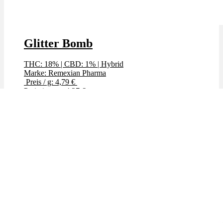
Glitter Bomb
THC: 18%
|
CBD: 1%
|
Hybrid
Marke: Remexian Pharma
Preis / g: 4,79 €
Preis / g: nur 4,27 €
Bewertet mit
4.50
von 5
Angebot!