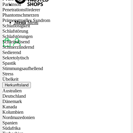
Parkinson
Penetrationsförderer
Phantomschmerzen
Prämenstruelles Syndrom
Menü
Menü
Schlaflosigkeit
Schlafstörung
Schlafstörungen
Schleimlösend
Schmerzlindernd
Sedierend
Sekretolytisch
Spastik
Stimmungsaufhellend
Stress
Übelkeit
Herkunftsland
Australien
Deutschland
Dänemark
Kanada
Kolumbien
Nordmazedonien
Spanien
Südafrika