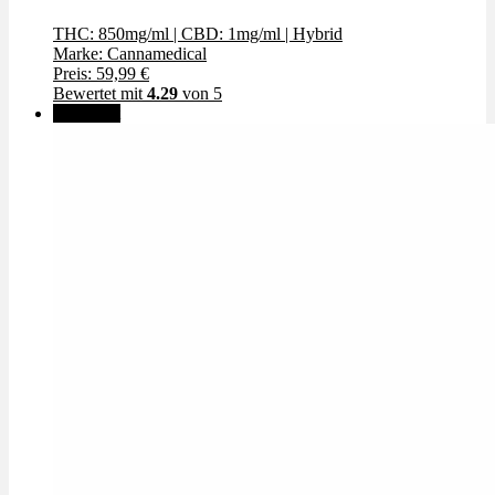
THC: 850mg/ml
|
CBD: 1mg/ml
|
Hybrid
Marke: Cannamedical
Preis: 59,99 €
Bewertet mit
4.29
von 5
🔥Beliebt