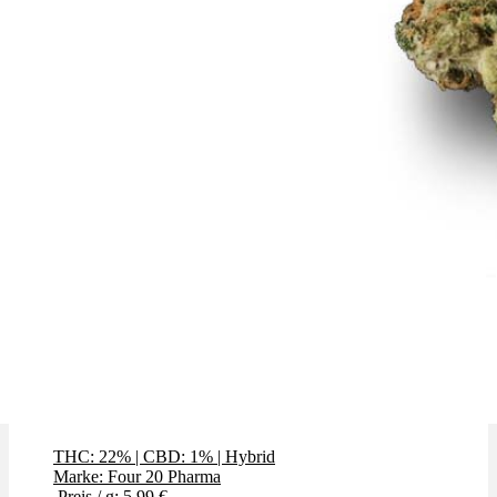
GMO (Garlic Cookies)
THC: 22%
|
CBD: 1%
|
Hybrid
Marke: Four 20 Pharma
Preis / g: 5,99 €