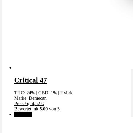
Critical 47
THC: 24%
|
CBD: 1%
|
Hybrid
Marke: Demecan
Preis / g: 4,52 €
Bewertet mit
5.00
von 5
Angebot!