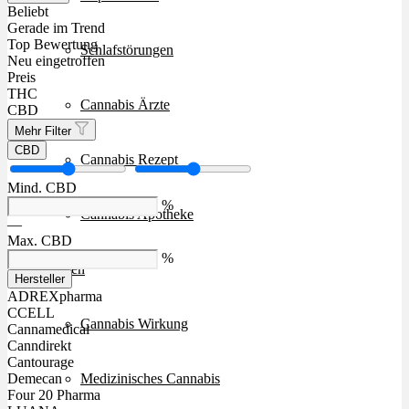
Beliebt
Gerade im Trend
Top Bewertung
Schlafstörungen
Neu eingetroffen
Preis
THC
Cannabis Ärzte
CBD
Mehr Filter
CBD
Cannabis Rezept
Mind. CBD
%
Cannabis Apotheke
—
Max. CBD
%
Wissen
Hersteller
ADREXpharma
CCELL
Cannabis Wirkung
Cannamedical
Canndirekt
Cantourage
Medizinisches Cannabis
Demecan
Four 20 Pharma