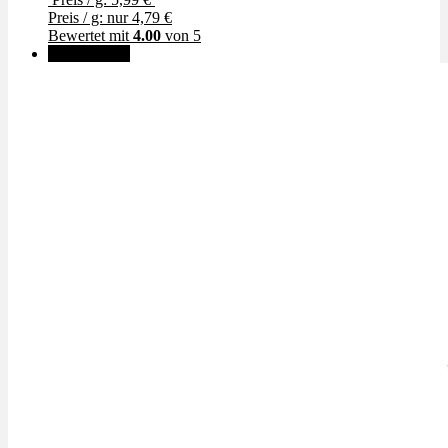
Preis / g: nur 4,79 €
Bewertet mit
4.00
von 5
✨High THC