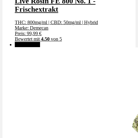
Live Rosin FE 800 No. 1 -
Frischextrakt
THC: 800mg/ml
|
CBD: 50mg/ml
|
Hybrid
Marke: Demecan
Preis: 99,99 €
Bewertet mit
4.50
von 5
✨High THC