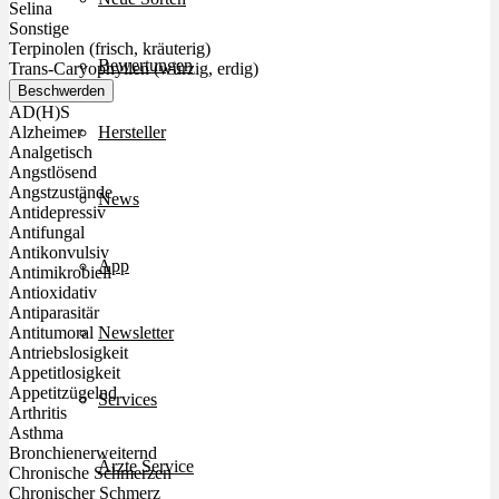
Selina
Sonstige
Terpinolen (frisch, kräuterig)
Bewertungen
Trans-Caryophyllen (würzig, erdig)
Beschwerden
AD(H)S
Hersteller
Alzheimer
Analgetisch
Angstlösend
Angstzustände
News
Antidepressiv
Antifungal
Antikonvulsiv
App
Antimikrobiell
Antioxidativ
Antiparasitär
Newsletter
Antitumoral
Antriebslosigkeit
Appetitlosigkeit
Appetitzügelnd
Services
Arthritis
Asthma
Bronchienerweiternd
Ärzte Service
Chronische Schmerzen
Chronischer Schmerz