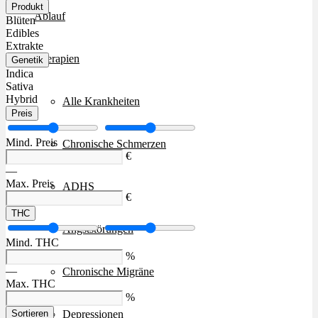
Produkt
Ablauf
Blüten
Edibles
Extrakte
Therapien
Genetik
Indica
Sativa
Hybrid
Alle Krankheiten
Preis
Mind. Preis
Chronische Schmerzen
€
—
Max. Preis
ADHS
€
THC
Angststörungen
Mind. THC
%
—
Chronische Migräne
Max. THC
%
Depressionen
Sortieren