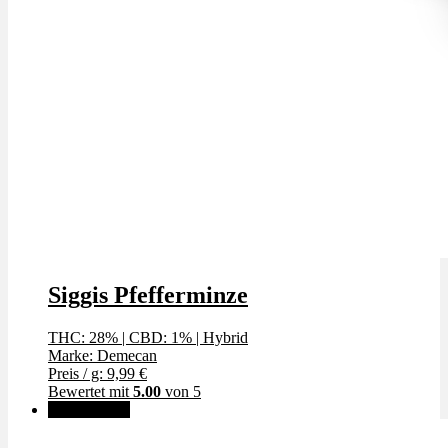
Siggis Pfefferminze
THC: 28%
|
CBD: 1%
|
Hybrid
Marke: Demecan
Preis / g: 9,99 €
Bewertet mit
5.00
von 5
✨High THC