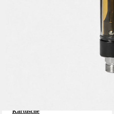
Cannamedical Zkittlez - Vape
Kartusche