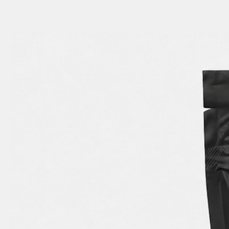
✨High THC