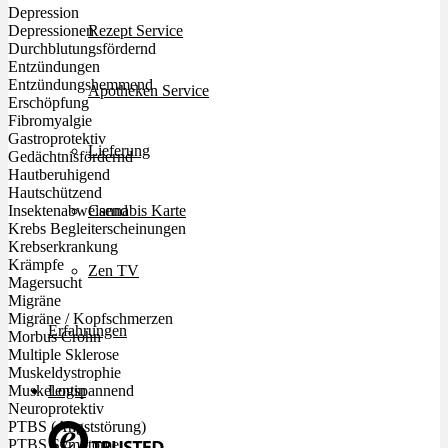
Depression
Rezept Service
Depressionen
Durchblutungsfördernd
Entzündungen
Entzündungshemmend
Apotheken Service
Erschöpfung
Fibromyalgie
Gastroprotektiv
Lieferung
Gedächtnisfördernd
Hautberuhigend
Hautschützend
Cannabis Karte
Insektenabweisend
Krebs Begleiterscheinungen
Krebserkrankung
Krämpfe
Zen TV
Magersucht
Migräne
Migräne / Kopfschmerzen
Erfahrungen
Morbus Crohn
Multiple Sklerose
Muskeldystrophie
Login
Muskelentspannend
Neuroprotektiv
PTBS (Angststörung)
PTBS Symptome