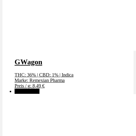
GWagon
THC: 36%
|
CBD: 1%
|
Indica
Marke: Remexian Pharma
Preis / g: 8,49 €
✨High THC