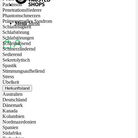
Parkinson
Penetrationsförderer
Phantomschmerzen
Prämenstruelles Syndrom
Menü
Menü
Schlaflosigkeit
Schlafstörung
Schlafstörungen
Schleimlösend
Schmerzlindernd
Sedierend
Sekretolytisch
Spastik
Stimmungsaufhellend
Stress
Übelkeit
Herkunftsland
Australien
Deutschland
Dänemark
Kanada
Kolumbien
Nordmazedonien
Spanien
Südafrika