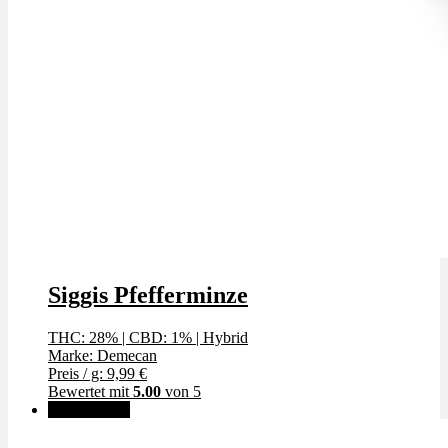
Siggis Pfefferminze
THC: 28%
|
CBD: 1%
|
Hybrid
Marke: Demecan
Preis / g: 9,99 €
Bewertet mit
5.00
von 5
✨High THC