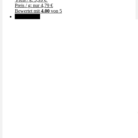
Preis / g: nur 4,79 €
Bewertet mit
4.00
von 5
✨High THC