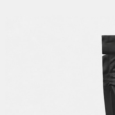
✨High THC