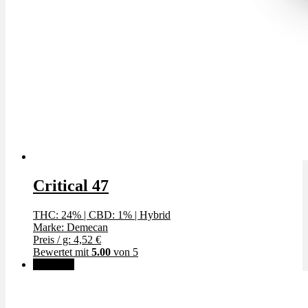
Critical 47
THC: 24%
|
CBD: 1%
|
Hybrid
Marke: Demecan
Preis / g: 4,52 €
Bewertet mit
5.00
von 5
Angebot!