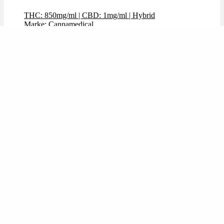
THC: 850mg/ml
|
CBD: 1mg/ml
|
Hybrid
Marke: Cannamedical
Preis: 59,99 €
Bewertet mit
4.13
von 5
🔥Beliebt