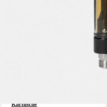
Cannamedical Zkittlez - Vape
Kartusche