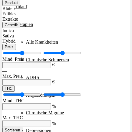
Produkt
Ablauf
Blüten
Edibles
Extrakte
Therapien
Genetik
Indica
Sativa
Hybrid
Alle Krankheiten
Preis
Mind. Preis
Chronische Schmerzen
€
—
Max. Preis
ADHS
€
THC
Angststörungen
Mind. THC
%
—
Chronische Migräne
Max. THC
%
Depressionen
Sortieren