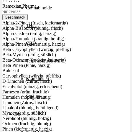
LUANA
Remexian Pharma
Cannabinoide
Sinceritas
Geschmack
Alpha-2-Pinen (frisch, kiefernartig)
THC
Alpha-Bisabolol (blumig, frisch)
Alpha-Cedren (erdig, harzig)
Alpha-Humulen (krautig, hopfig)
CBD
Alpha-Pinen (kiefernartig, harzig)
Beta-Caryophyllen (würzig, pfeffrig)
Beta-Myrcen (erdig, süßlich)
Beta-Ocimem (fruchtig, kräuterig)
Terpene (Aromen)
Beta-Pinen (Pinie, harzig)
Bulnesol
Caryophyllen (würzig, pfeffrig)
Krankheiten
D-Limonen (Zitrus, frisch)
Eucalyptol (minzig, erfrischend)
Farnesen (grün, fruchtig)
Studien
Humulen (hopfig, krautig)
Limonen (Zitrus, frisch)
Linalool (blumig, beruhigend)
Myrcen (erdig, süßlich)
Zen
Nerolidol (blumig, holzig)
Ocimen (fruchtig, blumig)
Pinen (kiefernartig, harzig)
Neue Sorten