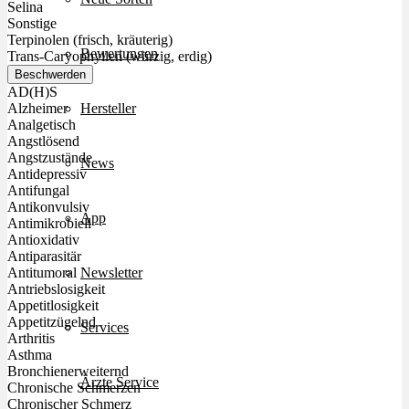
Selina
Sonstige
Terpinolen (frisch, kräuterig)
Bewertungen
Trans-Caryophyllen (würzig, erdig)
Beschwerden
AD(H)S
Hersteller
Alzheimer
Analgetisch
Angstlösend
Angstzustände
News
Antidepressiv
Antifungal
Antikonvulsiv
App
Antimikrobiell
Antioxidativ
Antiparasitär
Newsletter
Antitumoral
Antriebslosigkeit
Appetitlosigkeit
Appetitzügelnd
Services
Arthritis
Asthma
Bronchienerweiternd
Ärzte Service
Chronische Schmerzen
Chronischer Schmerz