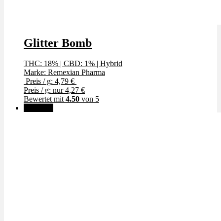
Glitter Bomb
THC: 18%
|
CBD: 1%
|
Hybrid
Marke: Remexian Pharma
Preis / g: 4,79 €
Preis / g: nur 4,27 €
Bewertet mit
4.50
von 5
Angebot!