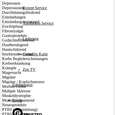
Depression
Rezept Service
Depressionen
Durchblutungsfördernd
Entzündungen
Entzündungshemmend
Apotheken Service
Erschöpfung
Fibromyalgie
Gastroprotektiv
Lieferung
Gedächtnisfördernd
Hautberuhigend
Hautschützend
Cannabis Karte
Insektenabweisend
Krebs Begleiterscheinungen
Krebserkrankung
Krämpfe
Zen TV
Magersucht
Migräne
Migräne / Kopfschmerzen
Erfahrungen
Morbus Crohn
Multiple Sklerose
Muskeldystrophie
Login
Muskelentspannend
Neuroprotektiv
PTBS (Angststörung)
PTBS Symptome