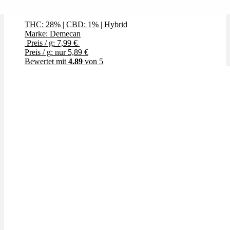
Craft Rocket
THC: 28%
|
CBD: 1%
|
Hybrid
Marke: Demecan
Preis / g: 7,99 €
Preis / g: nur 5,89 €
Bewertet mit
4.89
von 5