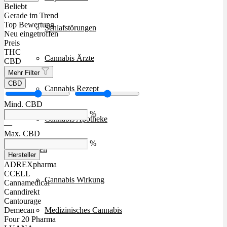
Beliebt
Gerade im Trend
Top Bewertung
Schlafstörungen
Neu eingetroffen
Preis
THC
Cannabis Ärzte
CBD
Mehr Filter
CBD
Cannabis Rezept
Mind. CBD
%
Cannabis Apotheke
—
Max. CBD
%
Wissen
Hersteller
ADREXpharma
CCELL
Cannabis Wirkung
Cannamedical
Canndirekt
Cantourage
Medizinisches Cannabis
Demecan
Four 20 Pharma