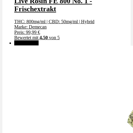
Live Rosin FE 800 No. 1 -
Frischextrakt
THC: 800mg/ml
|
CBD: 50mg/ml
|
Hybrid
Marke: Demecan
Preis: 99,99 €
Bewertet mit
4.50
von 5
✨High THC