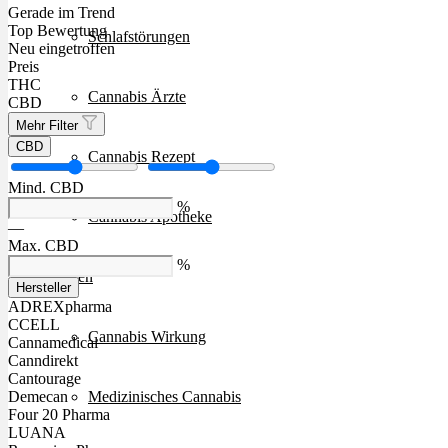
Gerade im Trend
Top Bewertung
Schlafstörungen
Neu eingetroffen
Preis
THC
Cannabis Ärzte
CBD
Mehr Filter
CBD
Cannabis Rezept
Mind. CBD
%
Cannabis Apotheke
—
Max. CBD
%
Wissen
Hersteller
ADREXpharma
CCELL
Cannabis Wirkung
Cannamedical
Canndirekt
Cantourage
Medizinisches Cannabis
Demecan
Four 20 Pharma
LUANA