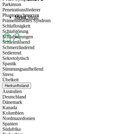
Parkinson
Penetrationsförderer
Phantomschmerzen
Menü
Menü
Prämenstruelles Syndrom
Schlaflosigkeit
Schlafstörung
Schlafstörungen
Schleimlösend
Schmerzlindernd
Sedierend
Sekretolytisch
Spastik
Stimmungsaufhellend
Stress
Übelkeit
Herkunftsland
Australien
Deutschland
Dänemark
Kanada
Kolumbien
Nordmazedonien
Spanien
Südafrika