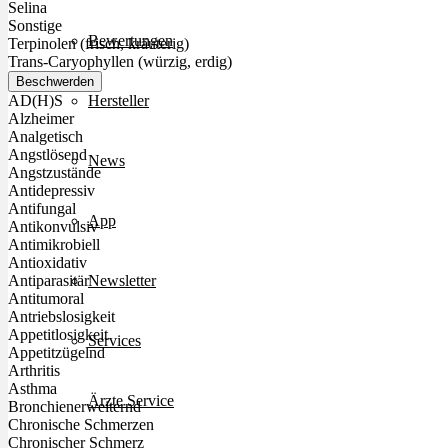
Selina
Sonstige
Bewertungen
Terpinolen (frisch, kräuterig)
Trans-Caryophyllen (würzig, erdig)
Beschwerden
Hersteller
AD(H)S
Alzheimer
Analgetisch
Angstlösend
News
Angstzustände
Antidepressiv
Antifungal
App
Antikonvulsiv
Antimikrobiell
Antioxidativ
Newsletter
Antiparasitär
Antitumoral
Antriebslosigkeit
Appetitlosigkeit
Services
Appetitzügelnd
Arthritis
Asthma
Ärzte Service
Bronchienerweiternd
Chronische Schmerzen
Chronischer Schmerz