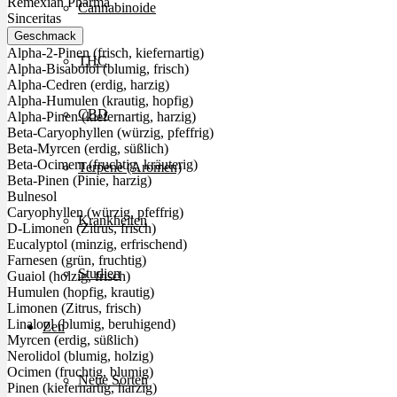
Remexian Pharma
Cannabinoide
Sinceritas
Geschmack
Alpha-2-Pinen (frisch, kiefernartig)
THC
Alpha-Bisabolol (blumig, frisch)
Alpha-Cedren (erdig, harzig)
Alpha-Humulen (krautig, hopfig)
CBD
Alpha-Pinen (kiefernartig, harzig)
Beta-Caryophyllen (würzig, pfeffrig)
Beta-Myrcen (erdig, süßlich)
Beta-Ocimem (fruchtig, kräuterig)
Terpene (Aromen)
Beta-Pinen (Pinie, harzig)
Bulnesol
Caryophyllen (würzig, pfeffrig)
Krankheiten
D-Limonen (Zitrus, frisch)
Eucalyptol (minzig, erfrischend)
Farnesen (grün, fruchtig)
Studien
Guaiol (holzig, frisch)
Humulen (hopfig, krautig)
Limonen (Zitrus, frisch)
Linalool (blumig, beruhigend)
Zen
Myrcen (erdig, süßlich)
Nerolidol (blumig, holzig)
Ocimen (fruchtig, blumig)
Neue Sorten
Pinen (kiefernartig, harzig)