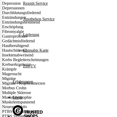
Rezept Service
Depression
Depressionen
Durchblutungsfördernd
Entzündungen
Apotheken Service
Entzündungshemmend
Erschöpfung
Fibromyalgie
Lieferung
Gastroprotektiv
Gedächtnisfördernd
Hautberuhigend
Cannabis Karte
Hautschützend
Insektenabweisend
Krebs Begleiterscheinungen
Krebserkrankung
Zen TV
Krämpfe
Magersucht
Migräne
Erfahrungen
Migräne / Kopfschmerzen
Morbus Crohn
Multiple Sklerose
Login
Muskeldystrophie
Muskelentspannend
Neuroprotektiv
PTBS (Angststörung)
PTBS Symptome