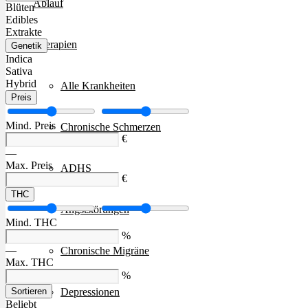
Ablauf
Blüten
Edibles
Extrakte
Therapien
Genetik
Indica
Sativa
Hybrid
Alle Krankheiten
Preis
Mind. Preis
Chronische Schmerzen
€
—
Max. Preis
ADHS
€
THC
Angststörungen
Mind. THC
%
—
Chronische Migräne
Max. THC
%
Depressionen
Sortieren
Beliebt