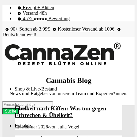
Rezept + Blüten
Versand 48h
4.7/5
Bewertung
90+ Sorten ab 3.99€
Kostenloser Versand ab 100€
Deutschlandweit!
Cannabis Blog
Shop & Live-Bestand
News und Ratgeber von unserem Team und Experten*innen.
Blüten
Übelkeit nach Kiffen: Was tun gegen
Erbrechen & Übelkeit?
Extrakte
12. Februar 2026
/
von Julia Vogel