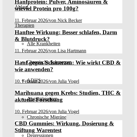
Hanfprotein: Pulver, Aminosäuren &
Ablauf
wieviel Protein pro 100g?
11. Februar 2026
/
von Nick Becker
Therapien
Hanftee Wirkung: Besser schlafen, Darm
& Blutdruck?
Alle Krankheiten
11. Februar 2026
/
von Lisa Hartmann
Hanf gegen Schmerzen: Wie wirkt CBD &
Chronische Schmerzen
wie anwenden?
ADHS
10. Februar 2026
/
von Julia Vogel
Marihuana gegen Krebs: Studien, THC &
Angststörungen
aktuelle Forschung
10. Februar 2026
/
von Julia Vogel
Chronische Migräne
CBD Gummies: Wirkung, Dosierung &
Stiftung Warentest
Depressionen