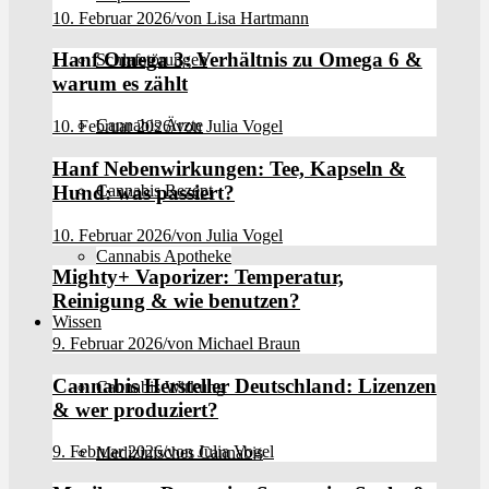
10. Februar 2026
/
von Lisa Hartmann
Hanf Omega 3: Verhältnis zu Omega 6 &
Schlafstörungen
warum es zählt
Cannabis Ärzte
10. Februar 2026
/
von Julia Vogel
Hanf Nebenwirkungen: Tee, Kapseln &
Hund: was passiert?
Cannabis Rezept
10. Februar 2026
/
von Julia Vogel
Cannabis Apotheke
Mighty+ Vaporizer: Temperatur,
Reinigung & wie benutzen?
Wissen
9. Februar 2026
/
von Michael Braun
Cannabis Hersteller Deutschland: Lizenzen
Cannabis Wirkung
& wer produziert?
9. Februar 2026
/
von Julia Vogel
Medizinisches Cannabis