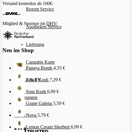
Versand kostenlos ab 100€:
Rezept Service
Mitglied & Sponsor im
DHV
:
Apotheken Service
Lieferung
Neu im Shop
Cannabis Karte
Papaya Bomb
4,55
€
Zen TV
8 Ball Kush
7,29
€
Sour Kush
6,99
€
Erfahrungen
Grape Galena
5,59
€
Login
Nova
5,79
€
Lemon Cream Sherbert
6,99
€