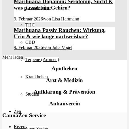
Marihuana Dopamin: Serotonin, Sucht &
was passiert im Gehirn?
Cannabinoide
9. Februar 2026
/
von Lisa Hartmann
THC
Marihuana Passiv Rauchen: Wirkung,
Urin & wie lange nachweisbar?
CBD
9. Februar 2026
/
von Julia Vogel
Mehr laden
Terpene (Aromen)
Apotheken
Krankheiten
Arzt & Medizin
Aufklärung & Prävention
Studien
Anbauverein
Zen
CannaZen Service
Rezept
Neue Sorten