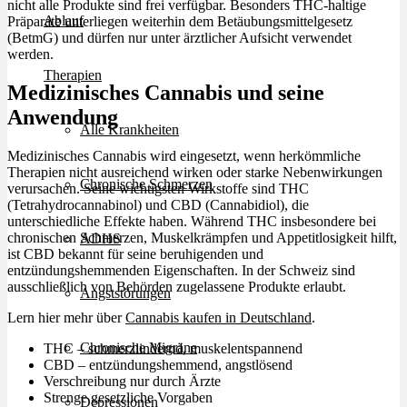
nicht alle Produkte sind frei verfügbar. Besonders THC-haltige
Ablauf
Präparate unterliegen weiterhin dem Betäubungsmittelgesetz
(BetmG) und dürfen nur unter ärztlicher Aufsicht verwendet
werden.
Therapien
Medizinisches Cannabis und seine
Anwendung
Alle Krankheiten
Medizinisches Cannabis wird eingesetzt, wenn herkömmliche
Therapien nicht ausreichend wirken oder starke Nebenwirkungen
Chronische Schmerzen
verursachen. Seine wichtigsten Wirkstoffe sind THC
(Tetrahydrocannabinol) und CBD (Cannabidiol), die
unterschiedliche Effekte haben. Während THC insbesondere bei
chronischen Schmerzen, Muskelkrämpfen und Appetitlosigkeit hilft,
ADHS
ist CBD bekannt für seine beruhigenden und
entzündungshemmenden Eigenschaften. In der Schweiz sind
ausschließlich von Behörden zugelassene Produkte erlaubt.
Angststörungen
Lern hier mehr über
Cannabis kaufen in Deutschland
.
Chronische Migräne
THC – schmerzlindernd, muskelentspannend
CBD – entzündungshemmend, angstlösend
Verschreibung nur durch Ärzte
Strenge gesetzliche Vorgaben
Depressionen