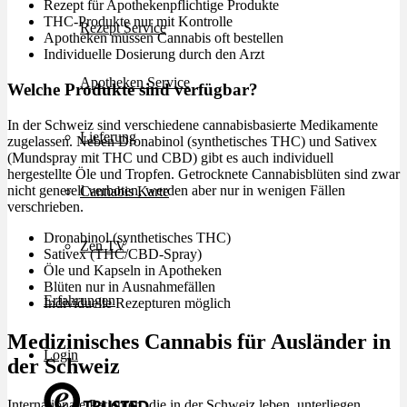
Rezept für Apothekenpflichtige Produkte
THC-Produkte nur mit Kontrolle
Rezept Service
Apotheken müssen Cannabis oft bestellen
Individuelle Dosierung durch den Arzt
Apotheken Service
Welche Produkte sind verfügbar?
In der Schweiz sind verschiedene cannabisbasierte Medikamente
Lieferung
zugelassen. Neben Dronabinol (synthetisches THC) und Sativex
(Mundspray mit THC und CBD) gibt es auch individuell
hergestellte Öle und Tropfen. Getrocknete Cannabisblüten sind zwar
nicht generell verboten, werden aber nur in wenigen Fällen
Cannabis Karte
verschrieben.
Dronabinol (synthetisches THC)
Zen TV
Sativex (THC/CBD-Spray)
Öle und Kapseln in Apotheken
Blüten nur in Ausnahmefällen
Erfahrungen
Individuelle Rezepturen möglich
Medizinisches Cannabis für Ausländer in
Login
der Schweiz
Internationale Patienten, die in der Schweiz leben, unterliegen