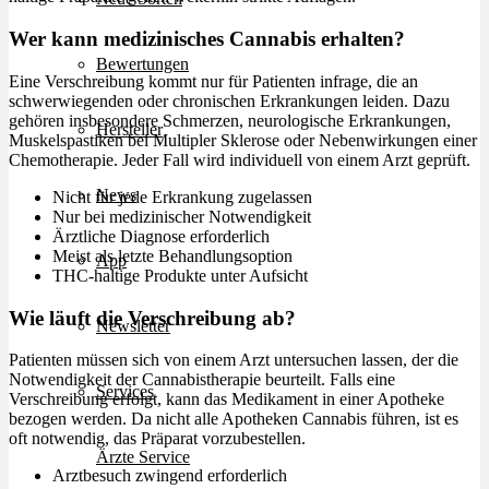
Wer kann medizinisches Cannabis erhalten?
Bewertungen
Eine Verschreibung kommt nur für Patienten infrage, die an
schwerwiegenden oder chronischen Erkrankungen leiden. Dazu
gehören insbesondere Schmerzen, neurologische Erkrankungen,
Hersteller
Muskelspastiken bei Multipler Sklerose oder Nebenwirkungen einer
Chemotherapie. Jeder Fall wird individuell von einem Arzt geprüft.
News
Nicht für jede Erkrankung zugelassen
Nur bei medizinischer Notwendigkeit
Ärztliche Diagnose erforderlich
Meist als letzte Behandlungsoption
App
THC-haltige Produkte unter Aufsicht
Wie läuft die Verschreibung ab?
Newsletter
Patienten müssen sich von einem Arzt untersuchen lassen, der die
Notwendigkeit der Cannabistherapie beurteilt. Falls eine
Services
Verschreibung erfolgt, kann das Medikament in einer Apotheke
bezogen werden. Da nicht alle Apotheken Cannabis führen, ist es
oft notwendig, das Präparat vorzubestellen.
Ärzte Service
Arztbesuch zwingend erforderlich