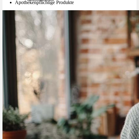
Apothekenpflichtige Produkte
Schlafstörungen
Cannabis Ärzte
Cannabis Rezept
Cannabis Apotheke
Wissen
Cannabis Wirkung
Medizinisches Cannabis