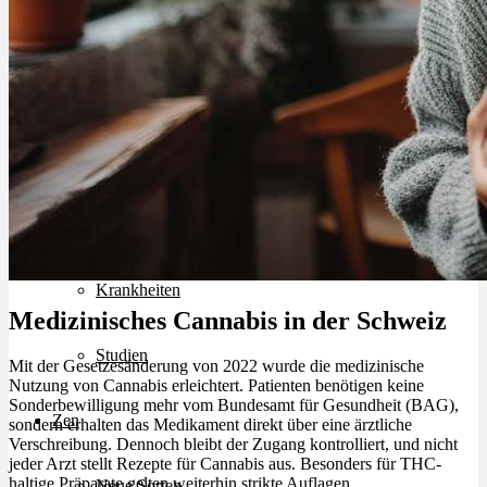
Cannabinoide
THC
CBD
Terpene (Aromen)
Krankheiten
Medizinisches Cannabis in der Schweiz
Studien
Mit der Gesetzesänderung von 2022 wurde die medizinische
Nutzung von Cannabis erleichtert. Patienten benötigen keine
Sonderbewilligung mehr vom Bundesamt für Gesundheit (BAG),
Zen
sondern erhalten das Medikament direkt über eine ärztliche
Verschreibung. Dennoch bleibt der Zugang kontrolliert, und nicht
jeder Arzt stellt Rezepte für Cannabis aus. Besonders für THC-
haltige Präparate gelten weiterhin strikte Auflagen.
Neue Sorten