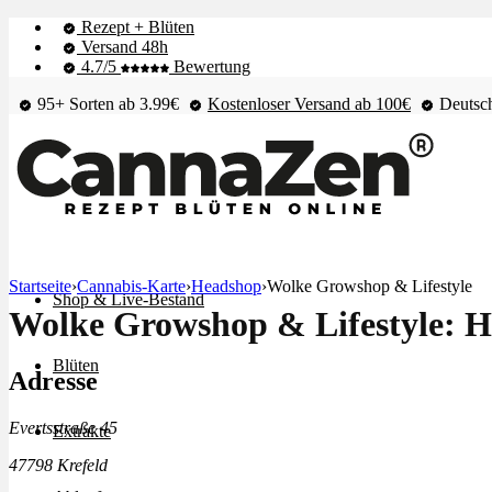
Rezept + Blüten
Versand 48h
4.7/5
Bewertung
95+ Sorten ab 3.99€
Kostenloser Versand ab 100€
Deutsch
Startseite
›
Cannabis-Karte
›
Headshop
›
Wolke Growshop & Lifestyle
Shop & Live-Bestand
Wolke Growshop & Lifestyle: H
Blüten
Adresse
Evertsstraße 45
Extrakte
47798 Krefeld