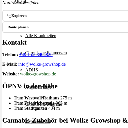
Ablauf
Nordrhein-Westfalen
Kopieren
Therapien
Route planen
Alle Krankheiten
Kontakt
Chronische Schmerzen
Telefon:
+49 15563404820
E-Mail:
info@wolke-growshop.de
ADHS
Website:
wolke-growshop.de
ÖPNV in der Nähe
Angststörungen
Tram
Westwall/Rathaus
275 m
Tram
Friedrichstraße
365 m
Chronische Migräne
Tram
Stadtgarten
434 m
Cannabis-Zubehör bei Wolke Growshop & L
Depressionen