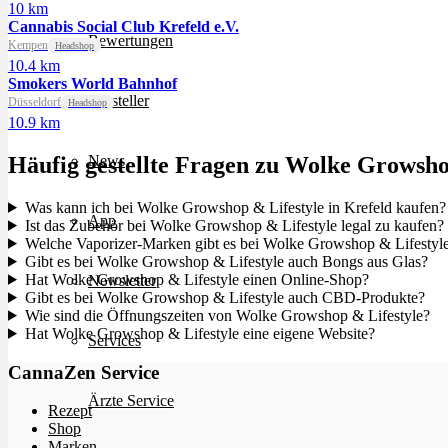
10 km
Cannabis Social Club Krefeld e.V.
Bewertungen
Kempen
Headshop
10.4 km
Smokers World Bahnhof
Hersteller
Düsseldorf
Headshop
10.9 km
Häufig gestellte Fragen zu Wolke Growsho
News
Was kann ich bei Wolke Growshop & Lifestyle in Krefeld kaufen?
App
Ist das Zubehör bei Wolke Growshop & Lifestyle legal zu kaufen?
Welche Vaporizer-Marken gibt es bei Wolke Growshop & Lifestyl
Gibt es bei Wolke Growshop & Lifestyle auch Bongs aus Glas?
Hat Wolke Growshop & Lifestyle einen Online-Shop?
Newsletter
Gibt es bei Wolke Growshop & Lifestyle auch CBD-Produkte?
Wie sind die Öffnungszeiten von Wolke Growshop & Lifestyle?
Hat Wolke Growshop & Lifestyle eine eigene Website?
Services
CannaZen Service
Ärzte Service
Rezept
Shop
Marken