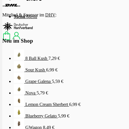
Mitglied & Sponsor im
DHV
:
Menü
Menü
Neu im Shop
8 Ball Kush
7,29
€
Sour Kush
6,99
€
Grape Galena
5,59
€
Nova
5,79
€
Lemon Cream Sherbert
6,99
€
Blueberry Gelato
5,99
€
GWagon
8,49
€