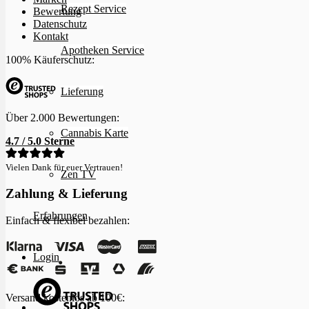
Rezept Service
Bewertung
Datenschutz
Kontakt
Apotheken Service
100% Käuferschutz:
Lieferung
Über 2.000 Bewertungen:
Cannabis Karte
4.7 / 5.0 Sterne
Vielen Dank für euer Vertrauen!
Zen TV
Zahlung & Lieferung
Erfahrungen
Einfach & flexibel bezahlen:
Login
Versand kostenlos ab 100€: