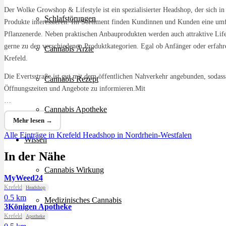
Der Wolke Growshop & Lifestyle ist ein spezialisierter Headshop, der sich in 
Schlafstörungen
Produkte interessieren. Im Sortiment finden Kundinnen und Kunden eine umf
Pflanzenerde. Neben praktischen Anbauprodukten werden auch attraktive Life
gerne zu den verschiedenen Produktkategorien. Egal ob Anfänger oder erfahrene
Cannabis Ärzte
Krefeld.
Die Evertsstraße ist gut mit dem öffentlichen Nahverkehr angebunden, sodass
Cannabis Rezept
Öffnungszeiten und Angebote zu informieren.Mit
…
Cannabis Apotheke
Mehr lesen →
Alle Einträge in Krefeld
Headshop in Nordrhein-Westfalen
Wissen
In der Nähe
Cannabis Wirkung
MyWeed24
Krefeld
Headshop
0.5 km
Medizinisches Cannabis
3Königen Apotheke
Krefeld
Apotheke