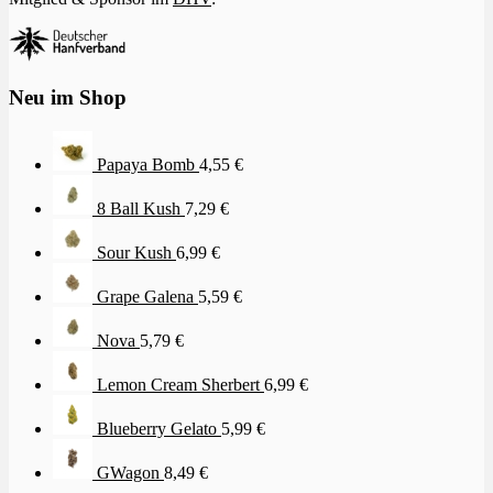
Neu im Shop
Papaya Bomb
4,55
€
8 Ball Kush
7,29
€
Sour Kush
6,99
€
Grape Galena
5,59
€
Nova
5,79
€
Lemon Cream Sherbert
6,99
€
Blueberry Gelato
5,99
€
GWagon
8,49
€