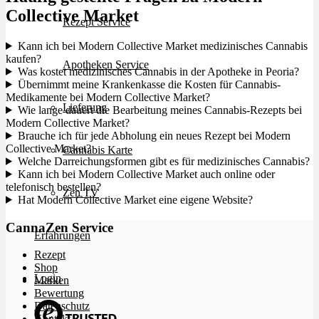
Collective Market
Rezept Service
Kann ich bei Modern Collective Market medizinisches Cannabis
kaufen?
Apotheken Service
Was kostet medizinisches Cannabis in der Apotheke in Peoria?
Übernimmt meine Krankenkasse die Kosten für Cannabis-
Medikamente bei Modern Collective Market?
Lieferung
Wie lange dauert die Bearbeitung meines Cannabis-Rezepts bei
Modern Collective Market?
Brauche ich für jede Abholung ein neues Rezept bei Modern
Collective Market?
Cannabis Karte
Welche Darreichungsformen gibt es für medizinisches Cannabis?
Kann ich bei Modern Collective Market auch online oder
telefonisch bestellen?
Zen TV
Hat Modern Collective Market eine eigene Website?
CannaZen Service
Erfahrungen
Rezept
Shop
Login
Marken
Bewertung
Datenschutz
Kontakt