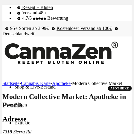
Rezept + Blüten
Versand 48h
4.7/5
Bewertung
95+ Sorten ab 3.99€
Kostenloser Versand ab 100€
Deutschlandweit!
Startseite
›
Cannabis-Karte
›
Apotheke
›
Modern Collective Market
Shop & Live-Bestand
APOTHEKE
Modern Collective Market: Apotheke in
Peoria
Blüten
Adresse
Extrakte
7318 Sierra Rd