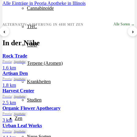
Alle Einträge in Peoria
Apotheke in Illinois
Cannabinoide
Alle Sorten →
ALTERNATIV: LIEFERUNG IN 48H MIT ZEN
THC
‹
›
Sour Mintz Haze
Papaya Bomb
8 Ball Kush
In der Nähe
ab 5,99 €/g
ab 4,55 €/g
ab 7,29 €/g
CBD
Rock Trade
Peoria
Apotheke
Terpene (Aromen)
1.6 km
Artisan Den
Peoria
Apotheke
Krankheiten
1.8 km
Harvest Center
Peoria
Apotheke
Studien
2.5 km
Organic Flower Apothecary
Peoria
Apotheke
Zen
3 km
Urban Leaf Works
Peoria
Apotheke
Neue Sorten