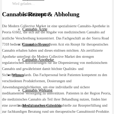
Wird geladen…
Cannabis Rezept & Abholung
Schlafstörungen
Die Modern Collective Market ist eine spezialisierte Cannabis-Apotheke in
Cannabis Ärzte
Peoria 61602, die sich auf die Abgabe von medizinischem Cannabis auf
ärztliche Verschreibung konzentriert. Das Fachgeschäft an der Sierra Road
Cannabis Rezept
7318 bedient Patienten, die von ihrem Arzt ein Rezept für therapeutisches
Cannabis erhalten haben und dieses einlösen möchten. Als zertifizierte
Apotheke unterliegt die Modern Collective Market den strengen
Cannabis Apotheke
regulatorischen Anforderungen für die Dispensierung von medizinischem
Cannabis und gewährleistet damit höchste Qualitäts- und
Wissen
Sicherheitsstandards. Das Fachpersonal berät Patienten kompetent zu den
verschiedenen Produktformen, Dosierungen und
Anwendungsmöglichkeiten, um eine individuelle und sichere
Cannabis Wirkung
medikamentöse Versorgung zu unterstützen. Patienten in der Region Peoria,
die medizinisches Cannabis als Teil ihrer Behandlung nutzen, finden hier
Medizinisches Cannabis
eine zuverlässige und professionelle Anlaufstelle zur Rezepterfüllung und
zur fachkundigen Beratung rund um therapeutische Cannabinoid-Produkte.