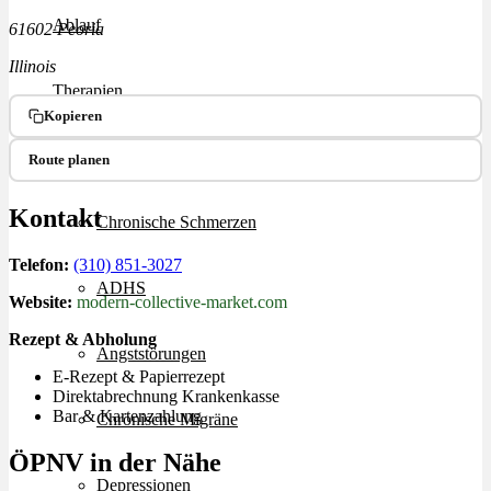
Ablauf
61602 Peoria
Illinois
Therapien
Kopieren
Alle Krankheiten
Route planen
Kontakt
Chronische Schmerzen
Telefon:
(310) 851-3027
ADHS
Website:
modern-collective-market.com
Rezept & Abholung
Angststörungen
E-Rezept & Papierrezept
Direktabrechnung Krankenkasse
Bar & Kartenzahlung
Chronische Migräne
ÖPNV in der Nähe
Depressionen