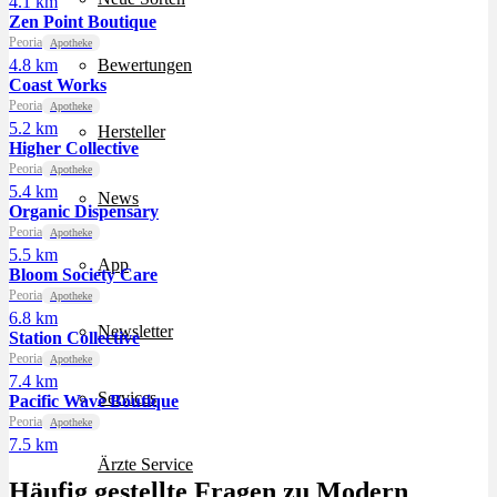
4.1 km
Zen Point Boutique
Peoria
Apotheke
4.8 km
Bewertungen
Coast Works
Peoria
Apotheke
5.2 km
Hersteller
Higher Collective
Peoria
Apotheke
5.4 km
News
Organic Dispensary
Peoria
Apotheke
5.5 km
App
Bloom Society Care
Peoria
Apotheke
6.8 km
Newsletter
Station Collective
Peoria
Apotheke
7.4 km
Services
Pacific Wave Boutique
Peoria
Apotheke
7.5 km
Ärzte Service
Häufig gestellte Fragen zu Modern