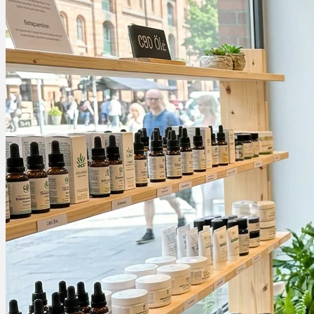
Rezept Service
Apotheken Service
Lieferung
Cannabis Karte
Zen TV
Erfahrungen
Login