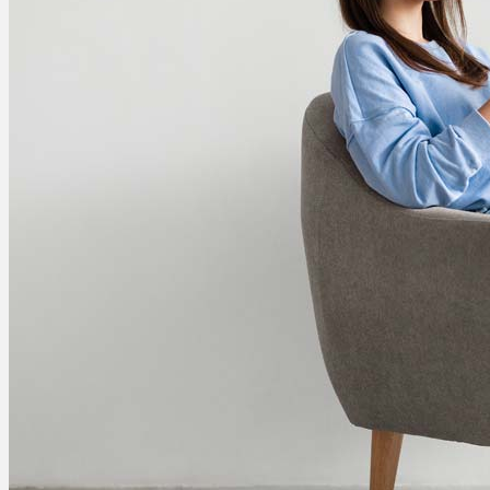
Cannabinoide
THC
CBD
Terpene (Aromen)
Krankheiten
Studien
Zen
Neue Sorten