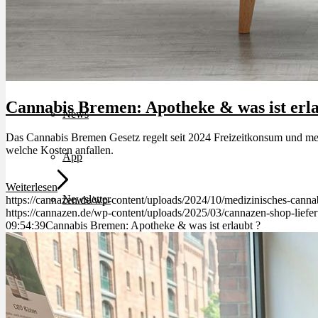
Bewertungen
Hersteller
Cannabis Bremen: Apotheke & was ist erla
News
Das Cannabis Bremen Gesetz regelt seit 2024 Freizeitkonsum und med
welche Kosten anfallen.
App
Weiterlesen
Newsletter
https://cannazen.de/wp-content/uploads/2024/10/medizinisches-cannab
https://cannazen.de/wp-content/uploads/2025/03/cannazen-shop-liefe
09:54:39
Cannabis Bremen: Apotheke & was ist erlaubt ?
Services
Ärzte Service