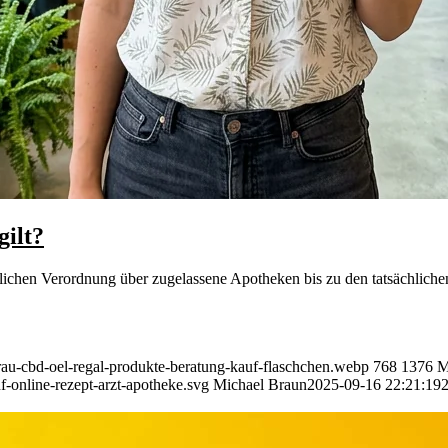
ilt?
tlichen Verordnung über zugelassene Apotheken bis zu den tatsächlich
rau-cbd-oel-regal-produkte-beratung-kauf-flaschchen.webp
768
1376
M
-online-rezept-arzt-apotheke.svg
Michael Braun
2025-09-16 22:21:19