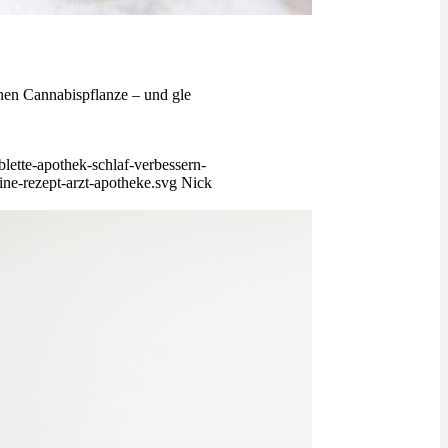
hen Cannabispflanze – und gle
blette-apothek-schlaf-verbessern-
ne-rezept-arzt-apotheke.svg
Nick