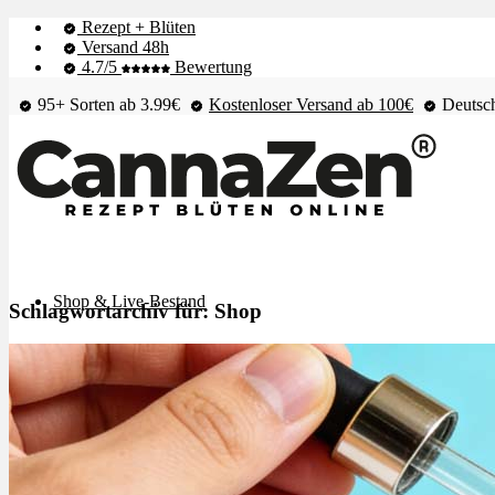
Rezept + Blüten
Versand 48h
4.7/5
Bewertung
95+ Sorten ab 3.99€
Kostenloser Versand ab 100€
Deutsch
Shop & Live-Bestand
Schlagwortarchiv für:
Shop
Blüten
Extrakte