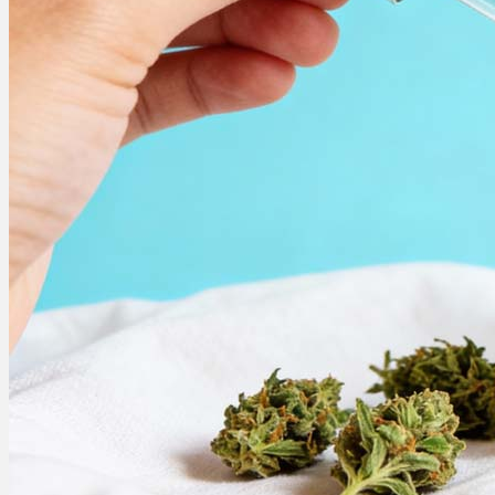
Ablauf
Therapien
Alle Krankheiten
Chronische Schmerzen
ADHS
Angststörungen
Chronische Migräne
Depressionen