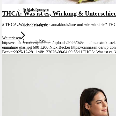
Schlafstörungen
THCA: Was ist es, Wirkung & Unterschie
# THCA: Was ist Tetrahydrocannabinolsäure und wie wirkt sie? THCA
Cannabis Ärzte
Weiterlesen
Cannabis Rezept
https://cannazen.de/wp-content/uploads/2026/04/cannabis-extrakt-oel-t
einnahme-glas.jpg
600
1200
Nick Becker
https://cannazen.de/wp-con
Becker
2025-12-28 11:48:12
2026-08-04 09:55:11
THCA: Was ist es,
Cannabis Apotheke
Wissen
Cannabis Wirkung
Medizinisches Cannabis