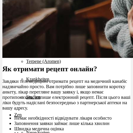
Cannabinoide
THC
CBD
Terpene (Aromen)
Як отримати рецепт онлайн?
Krankheiten
Завдяки телемедицині отримати рецепт на медичний канабіс
надзвичайно просто. Вам потрібно лише заповнити коротку
анкету, лікар перегляне вашу заявку і, якщо немає
Studien
протипоказань, випише електронний рецепт. Після цього ваші
ліки будуть надіслані безпосередньо з партнерської аптеки на
вашу адресу.
Zen
Немає необхідності відвідувати лікаря особисто
Заповнення заявки займає лише кілька хвилин
Швидка медична оцінка
Neue Sorten