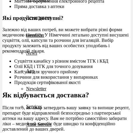
Миттєве оформлення електронного рецепта
Пряма доставка з аптеки
Bewertungen
Які продукти доступні?
Залежно від ваших потреб, ви можете вибрати різні форми
медичного канабісу. У Німеччині легально доступні висушені
Hersteller
суцвіття, олії, капсули та розчини для інгаляцій. Вибір
продукту залежить від ваших особистих уподобань і
рекомендацій лікаря.
News
Суцвіття канабісу з різним вмістом ТГК і КБД
Олії КБД і ТГК для точного дозування
App
Капсули для зручного прийому
Розчини для використання у випарниках
Продукція сертифікованої якості
Newsletter
Як відбувається доставка?
Services
Після того, як лікар затвердить вашу заявку та випише рецепт,
препарат буде відправлений безпосередньо з партнерської
аптеки на вашу адресу. Вам не потрібно самостійно забирати
ліки – медичний канабіс буде швидко та конфіденційно
Ärzte Service
доставлений до ваших дверей.