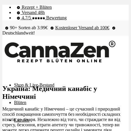
Rezept + Blüten
Versand 48h
4.7/5
Bewertung
90+ Sorten ab 3.99€
Kostenloser Versand ab 100€
Deutschlandweit!
Shop & Live-Bestand
Україна: Медичний канабіс у
Німеччині
Blüten
Медичний канабіс у Німеччині – це сучасний і природний
спосіб покращення самопочуття без необхідності складних
візитів до лікаря. Незалежно від того, чи страждаєте ви від
Extrakte
стресу, безсоння, втрати апетиту чи тривожності, тепер ви
можете легко отримати рецепт онлайн і замовити ліки