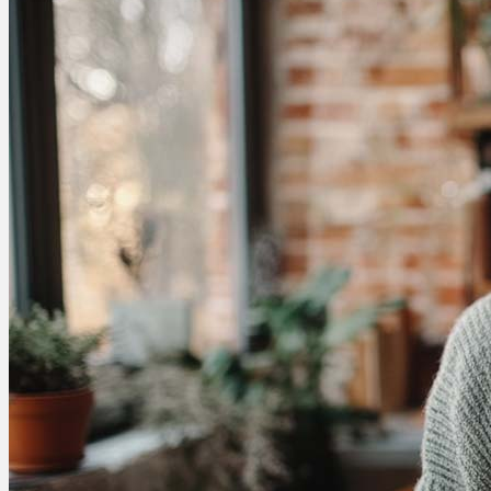
Schlafstörungen
Cannabis Ärzte
Cannabis Rezept
Cannabis Apotheke
Wissen
Cannabis Wirkung
Medizinisches Cannabis