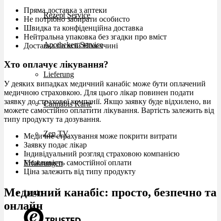
Пряма доставка з аптеки
Rezept Service
Не потрібно забирати особисто
Швидка та конфіденційна доставка
Нейтральна упаковка без згадки про вміст
Apotheken Service
Доставка по всій Німеччині
Хто оплачує лікування?
Lieferung
У деяких випадках медичний канабіс може бути оплачений
медичною страховкою. Для цього лікар повинен подати
заявку до страхової компанії. Якщо заявку буде відхилено, ви
Cannabis Karte
можете самостійно оплатити лікування. Вартість залежить від
типу продукту та дозування.
Zen TV
Медичне страхування може покрити витрати
Заявку подає лікар
Індивідуальний розгляд страховою компанією
Можливість самостійної оплати
Erfahrungen
Ціна залежить від типу продукту
Медичний канабіс: просто, безпечно та
Login
онлайн