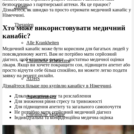
безпосередньо з партнерської аптеки. Як це працює?
Ablauf
Дізнайтеся, як швидко та просто отримати медичний канабіс у
Німеччині.
Therapien
Хто може використовувати медичний
канабіс?
Alle Krankheiten
Медичний канабіс може бути корисним для багатьох людей у
повсякденному житті. Вам не потрібно мати серйозний
діагноз, щоб отримати рецепт – достатньо медичної оцінки
Chronische Schmerzen
лікаря. Якщо ви хочете покращити сон, підвищити апетит або
просто відчути себе більш спокійно, ви можете легко подати
заявку на рецепт онлайн.
ADHS
Дізнайтеся більше про купівлю канабісу в Німеччині
.
Для покращення сну та розслаблення
Angststörungen
Для зниження рівня стресу та тривожності
Для підвищення апетиту та загального самопочуття
Не потрібно мати серйозний медичний діагноз
Chronische Migräne
Індивідуальна та конфіденційна медична оцінка
Depressionen