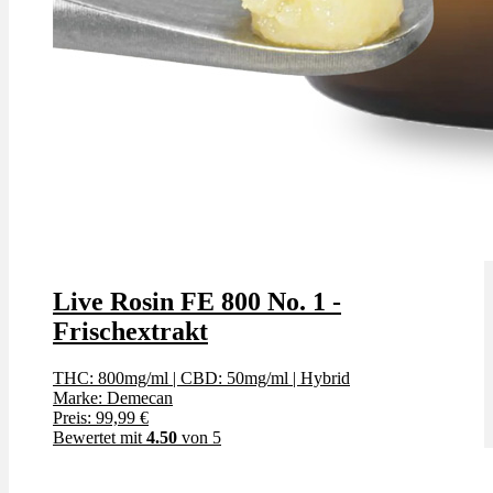
Live Rosin FE 800 No. 1 -
Frischextrakt
THC: 800mg/ml
|
CBD: 50mg/ml
|
Hybrid
Marke: Demecan
Preis: 99,99 €
Bewertet mit
4.50
von 5