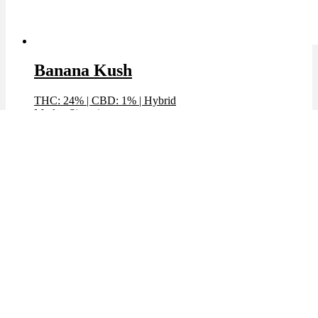
Banana Kush
THC: 24%
|
CBD: 1%
|
Hybrid
Marke: Sinceritas
Preis / g: 5,99 €
Bewertet mit
4.69
von 5