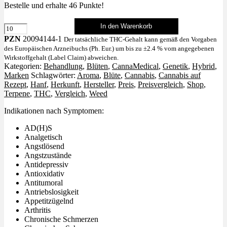
Bestelle und erhalte
46
Punkte!
In den Warenkorb
Citral
Pop
PZN
20094144-1
Der tatsächliche THC-Gehalt kann gemäß den Vorgaben
Menge
des Europäischen Arzneibuchs (Ph. Eur.) um bis zu ±2.4 % vom angegebenen
Wirkstoffgehalt (Label Claim) abweichen.
Kategorien:
Behandlung
,
Blüten
,
CannaMedical
,
Genetik
,
Hybrid
,
Marken
Schlagwörter:
Aroma
,
Blüte
,
Cannabis
,
Cannabis auf
Rezept
,
Hanf
,
Herkunft
,
Hersteller
,
Preis
,
Preisvergleich
,
Shop
,
Terpene
,
THC
,
Vergleich
,
Weed
Indikationen nach Symptomen:
AD(H)S
Analgetisch
Angstlösend
Angstzustände
Antidepressiv
Antioxidativ
Antitumoral
Antriebslosigkeit
Appetitzügelnd
Arthritis
Chronische Schmerzen