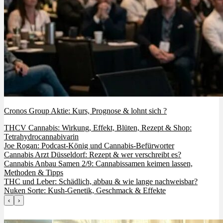
Cronos Group Aktie: Kurs, Prognose & lohnt sich ?
THCV Cannabis: Wirkung, Effekt, Blüten, Rezept & Shop:
Tetrahydrocannabivarin
Joe Rogan: Podcast-König und Cannabis-Befürworter
Cannabis Arzt Düsseldorf: Rezept & wer verschreibt es?
Cannabis Anbau Samen 2/9: Cannabissamen keimen lassen,
Methoden & Tipps
THC und Leber: Schädlich, abbau & wie lange nachweisbar?
Nuken Sorte: Kush-Genetik, Geschmack & Effekte
‹
›