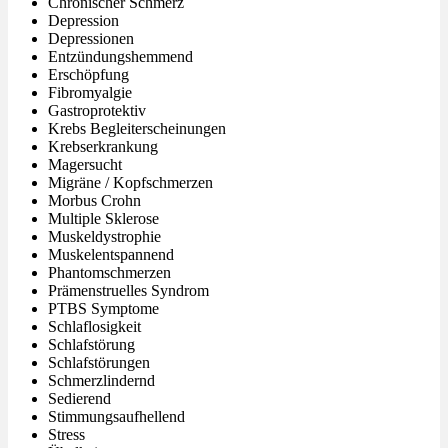
Chronischer Schmerz
Depression
Depressionen
Entzündungshemmend
Erschöpfung
Fibromyalgie
Gastroprotektiv
Krebs Begleiterscheinungen
Krebserkrankung
Magersucht
Migräne / Kopfschmerzen
Morbus Crohn
Multiple Sklerose
Muskeldystrophie
Muskelentspannend
Phantomschmerzen
Prämenstruelles Syndrom
PTBS Symptome
Schlaflosigkeit
Schlafstörung
Schlafstörungen
Schmerzlindernd
Sedierend
Stimmungsaufhellend
Stress