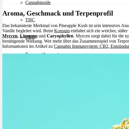
Cannabinoide
Aroma, Geschmack und Terpenprofil
THC
Das bekannteste Merkmal von Pineapple Kush ist sein intensives An
Vanille begleitet wird. Beim
Konsum
entfaltet sich ein weicher, süß
Myrcen
,
Limonen
und
Caryophyllen
. Myrcen sorgt dabei für die t
CBD
beruhigende Wirkung. Wer mehr über das Zusammenspiel von Terpene
Informationen im Artikel zu
Cannabis Immunsystem: CB2, Entzündun
Terpene (Aromen)
Krankheiten
Studien
Zen
Neue Sorten