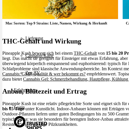
Rezept Service
Apotheken Service
Mac Sorten: Top 9 Strains: Liste, Namen, Wirkung & Herkunft
C
Lieferung
THC-Gehalt und Wirkung
Pineapple Kush bewegt sich bei einem
THC-Gehalt
von
15 bis 20 P
Cannabis Karte
liegt. Das macht sie geeignet für Einsteiger mit etwas Erfahrung, ab
überwiegend körperlich entspannend und euphorisierend: typisch für
Schlafprobleme sind klassische Anwendungsbereiche. Im Kontext med
Zen TV
Cannabis: GMP, Qualität & wer bekommt es?
empfehlenswert. Topis
dazu bietet
Cannabis Gel: Schmerzbehandlung, Hautpflege, Kühlung
Erfahrungen
Anbau, Blütezeit und Ertrag
Pineapple Kush ist eine relativ pflegeleichte Sorte und eignet sich f
Login
bis 65 Tage
unter Kunstlicht. Indoor-Anbauer können mit Erträgen 
Outdoor-Pflanzen liefern unter guten Bedingungen bis zu 500 Gramm
typisch indica: was sie besonders für beengten Indoor-Anbau attrakt
Resistenz gegen gängige Pilzkrankheiten.