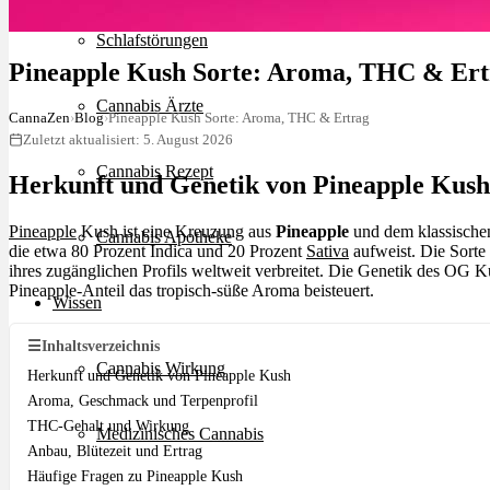
Schlafstörungen
Pineapple Kush Sorte: Aroma, THC & Ert
Cannabis Ärzte
CannaZen
›
Blog
›
Pineapple Kush Sorte: Aroma, THC & Ertrag
Zuletzt aktualisiert: 5. August 2026
Cannabis Rezept
Herkunft und Genetik von Pineapple Kush
Pineapple
Kush ist eine Kreuzung aus
Pineapple
und dem klassisch
Cannabis Apotheke
die etwa 80 Prozent Indica und 20 Prozent
Sativa
aufweist. Die Sorte
ihres zugänglichen Profils weltweit verbreitet. Die Genetik des OG K
Pineapple-Anteil das tropisch-süße Aroma beisteuert.
Wissen
☰
Inhaltsverzeichnis
Cannabis Wirkung
Herkunft und Genetik von Pineapple Kush
Aroma, Geschmack und Terpenprofil
THC-Gehalt und Wirkung
Medizinisches Cannabis
Anbau, Blütezeit und Ertrag
Häufige Fragen zu Pineapple Kush