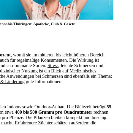
annabis Thüringen: Apotheke, Club & Gesetz
rozent
, womit sie im mittleren bis leicht höheren Bereich
er auch für regelmäßige Konsumenten. Die Wirkung ist
 Indica-dominante Sorten.
Stress
, leichte Schmerzen und
izinischer Nutzung ist ein Blick auf
Medizinisches
che Anwendungen bei Schmerzen sind ebenfalls ein Thema:
 & Linderung
gute Informationen.
ür den Indoor- sowie Outdoor-Anbau. Die Blütezeit beträgt
55
von etwa
400 bis 500 Gramm pro Quadratmeter
rechnen,
 pro Pflanze. Die Pflanzen bleiben kompakt und buschig:
iv macht. Erfahrenere Züchter schätzen außerdem die