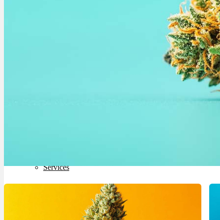
Bewertungen
Hersteller
News
App
Newsletter
Services
Ärzte Service