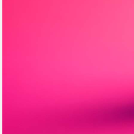
Ablauf
Therapien
Alle Krankheiten
Chronische Schmerzen
ADHS
Angststörungen
Chronische Migräne
Depressionen