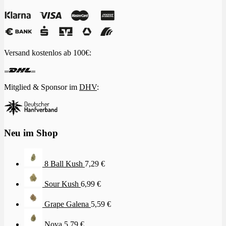
Versand kostenlos ab 100€:
Mitglied & Sponsor im
DHV
:
Neu im Shop
8 Ball Kush
7,29
€
Sour Kush
6,99
€
Grape Galena
5,59
€
Nova
5,79
€