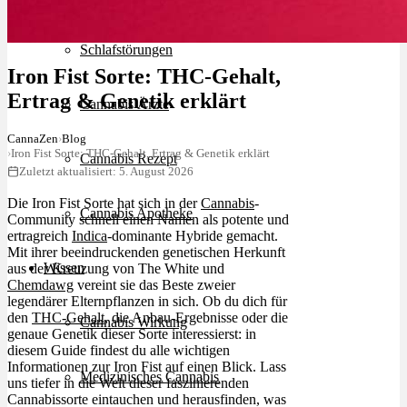
Schlafstörungen
Iron Fist Sorte: THC-Gehalt,
Ertrag & Genetik erklärt
Cannabis Ärzte
CannaZen
›
Blog
›
Iron Fist Sorte: THC-Gehalt, Ertrag & Genetik erklärt
Cannabis Rezept
Zuletzt aktualisiert: 5. August 2026
Die Iron Fist Sorte hat sich in der
Cannabis
-
Cannabis Apotheke
Community schnell einen Namen als potente und
ertragreich
Indica
-dominante Hybride gemacht.
Mit ihrer beeindruckenden genetischen Herkunft
Wissen
aus der Kreuzung von The White und
Chemdawg
vereint sie das Beste zweier
legendärer Elternpflanzen in sich. Ob du dich für
den
THC-Gehalt
, die Anbau-Ergebnisse oder die
Cannabis Wirkung
genaue Genetik dieser Sorte interessierst: in
diesem Guide findest du alle wichtigen
Informationen zur Iron Fist auf einen Blick. Lass
Medizinisches Cannabis
uns tiefer in die Welt dieser faszinierenden
Cannabissorte eintauchen und herausfinden, was