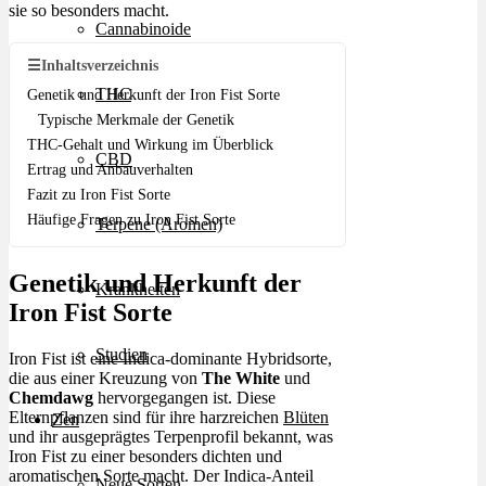
sie so besonders macht.
Cannabinoide
☰
Inhaltsverzeichnis
THC
Genetik und Herkunft der Iron Fist Sorte
Typische Merkmale der Genetik
THC-Gehalt und Wirkung im Überblick
CBD
Ertrag und Anbauverhalten
Fazit zu Iron Fist Sorte
Häufige Fragen zu Iron Fist Sorte
Terpene (Aromen)
Genetik und Herkunft der
Krankheiten
Iron Fist Sorte
Studien
Iron Fist ist eine Indica-dominante Hybridsorte,
die aus einer Kreuzung von
The White
und
Chemdawg
hervorgegangen ist. Diese
Elternpflanzen sind für ihre harzreichen
Blüten
Zen
und ihr ausgeprägtes Terpenprofil bekannt, was
Iron Fist zu einer besonders dichten und
aromatischen Sorte macht. Der Indica-Anteil
Neue Sorten