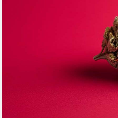
Ablauf
Therapien
Alle Krankheiten
Chronische Schmerzen
ADHS
Angststörungen
Chronische Migräne
Depressionen