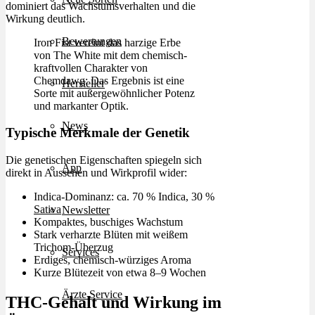
dominiert das Wachstumsverhalten und die
Wirkung deutlich.
Bewertungen
Iron Fist vereint das harzige Erbe
von The White mit dem chemisch-
kraftvollen Charakter von
Chemdawg: Das Ergebnis ist eine
Hersteller
Sorte mit außergewöhnlicher Potenz
und markanter Optik.
News
Typische Merkmale der Genetik
Die genetischen Eigenschaften spiegeln sich
App
direkt in Aussehen und Wirkprofil wider:
Indica-Dominanz: ca. 70 % Indica, 30 %
Sativa
Newsletter
Kompaktes, buschiges Wachstum
Stark verharzte Blüten mit weißem
Trichom-Überzug
Services
Erdiges, chemisch-würziges Aroma
Kurze Blütezeit von etwa 8–9 Wochen
Ärzte Service
THC-Gehalt und Wirkung im