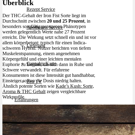
Überblick
Rezept Service
Der THC-Gehalt der Iron Fist Sorte liegt im
Durchschnitt zwischen
20 und 25 Prozent
, in
besonders sorgfältig gezogenen Phänotypen
Apotheken Service
werden gelegentlich Werte nahe 27 Prozent
erreicht. Die Wirkung setzt schnell ein und ist vor
allem körperbetont: typisch für einen Indica-
Lieferung
schweren Hybrid. Nutzer berichten von tiefem
Muskelentspannung, einem angenehmen
Körpergefühl und einer leichten mentalen
Cannabis Karte
Euphorie zu Beginn, die sich dann in Ruhe und
Schwere verwandelt. Für erfahrene
Konsumenten ist diese Intensität gut handhabbar,
Einsteiger sollten die Dosis niedrig halten.
Zen TV
Ähnlich potente Sorten wie
Kade’s Kush: Sorte,
Aroma & THC Gehalt
zeigen vergleichbare
Wirkprofile.
Erfahrungen
Login