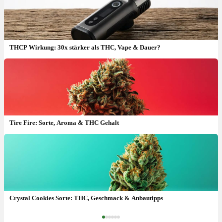
THCP Wirkung: 30x stärker als THC, Vape & Dauer?
Tire Fire: Sorte, Aroma & THC Gehalt
Pie Hoe Sorte: Geschmack, THC & Effekt
Crystal Cookies Sorte: THC, Geschmack & Anbautipps
‹
›