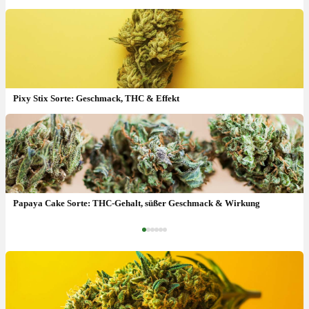
Pixy Stix Sorte: Geschmack, THC & Effekt
Paul Newman OG Sorte: Genetik, THC & Ernte
Papaya Cake Sorte: THC-Gehalt, süßer Geschmack & Wirkung
‹
›