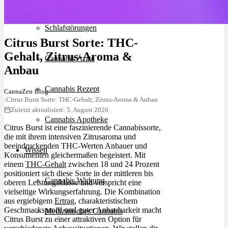
Schlafstörungen
Citrus Burst Sorte: THC-
Gehalt, Zitrus-Aroma &
Cannabis Ärzte
Anbau
Cannabis Rezept
CannaZen
›
Blog
›
Citrus Burst Sorte: THC-Gehalt, Zitrus-Aroma & Anbau
Zuletzt aktualisiert: 5. August 2026
Cannabis Apotheke
Citrus Burst ist eine faszinierende Cannabissorte,
die mit ihrem intensiven Zitrusaroma und
beeindruckenden THC-Werten Anbauer und
Wissen
Konsumenten gleichermaßen begeistert. Mit
einem
THC-Gehalt
zwischen 18 und 24 Prozent
positioniert sich diese Sorte in der mittleren bis
Cannabis Wirkung
oberen Leistungsklasse und verspricht eine
vielseitige Wirkungserfahrung. Die Kombination
aus ergiebigem
Ertrag
, charakteristischem
Geschmacksprofil und guter Anbaubarkeit macht
Medizinisches Cannabis
Citrus Burst zu einer attraktiven Option für