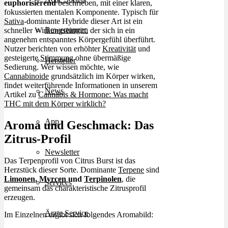
euphorisierend
beschrieben, mit einer klaren,
fokussierten mentalen Komponente. Typisch für
Sativa
-dominante Hybride dieser Art ist ein
Bewertungen
schneller Wirkungseintritt, der sich in ein
angenehm entspanntes Körpergefühl überführt.
Nutzer berichten von erhöhter
Kreativität
und
gesteigerte
Stimmung
ohne übermäßige
Hersteller
Sedierung. Wer wissen möchte, wie
Cannabinoide
grundsätzlich im Körper wirken,
findet weiterführende Informationen in unserem
News
Artikel zu
Cannabis & Hormone: Was macht
THC mit dem Körper wirklich?
App
Aroma und Geschmack: Das
Zitrus-Profil
Newsletter
Das Terpenprofil von Citrus Burst ist das
Herzstück dieser Sorte. Dominante
Terpene
sind
Limonen
,
Myrcen
und
Terpinolen
, die
Services
gemeinsam das charakteristische Zitrusprofil
erzeugen.
Ärzte Service
Im Einzelnen ergibt sich folgendes Aromabild: