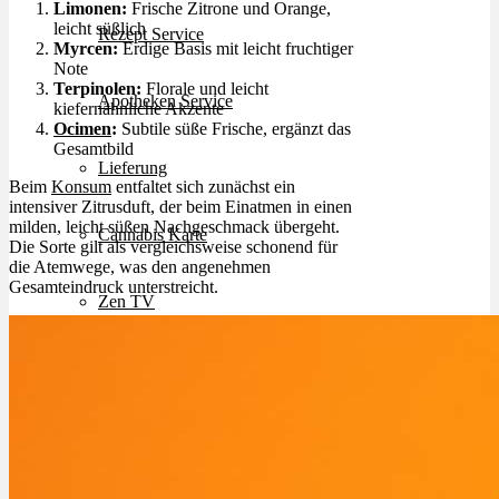
Limonen:
Frische Zitrone und Orange,
leicht süßlich
Rezept Service
Myrcen:
Erdige Basis mit leicht fruchtiger
Note
Terpinolen:
Florale und leicht
Apotheken Service
kiefernähnliche Akzente
Ocimen
:
Subtile süße Frische, ergänzt das
Gesamtbild
Lieferung
Beim
Konsum
entfaltet sich zunächst ein
intensiver Zitrusduft, der beim Einatmen in einen
milden, leicht süßen Nachgeschmack übergeht.
Cannabis Karte
Die Sorte gilt als vergleichsweise schonend für
die Atemwege, was den angenehmen
Gesamteindruck unterstreicht.
Zen TV
Erfahrungen
Login