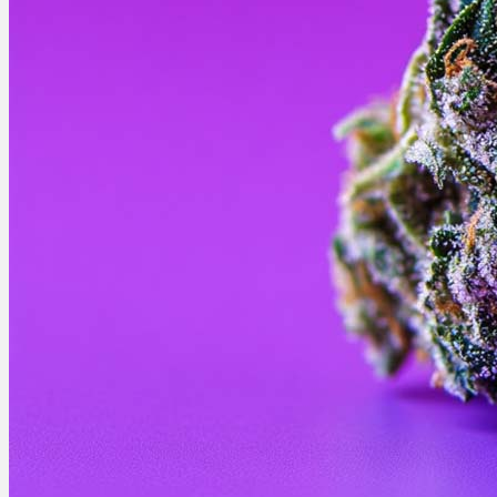
Ablauf
Therapien
Alle Krankheiten
Chronische Schmerzen
ADHS
Angststörungen
Chronische Migräne
Depressionen