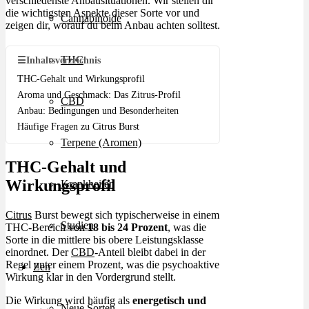
verschiedenste Anbausituationen. Wir stellen dir
die wichtigsten Aspekte dieser Sorte vor und
Cannabinoide
zeigen dir, worauf du beim Anbau achten solltest.
THC
☰
Inhaltsverzeichnis
THC-Gehalt und Wirkungsprofil
Aroma und Geschmack: Das Zitrus-Profil
CBD
Anbau: Bedingungen und Besonderheiten
Häufige Fragen zu Citrus Burst
Terpene (Aromen)
THC-Gehalt und
Wirkungsprofil
Krankheiten
Citrus
Burst bewegt sich typischerweise in einem
Studien
THC-Bereich von
18 bis 24 Prozent
, was die
Sorte in die mittlere bis obere Leistungsklasse
einordnet. Der
CBD
-Anteil bleibt dabei in der
Regel unter einem Prozent, was die psychoaktive
Zen
Wirkung klar in den Vordergrund stellt.
Die Wirkung wird häufig als
energetisch und
Neue Sorten