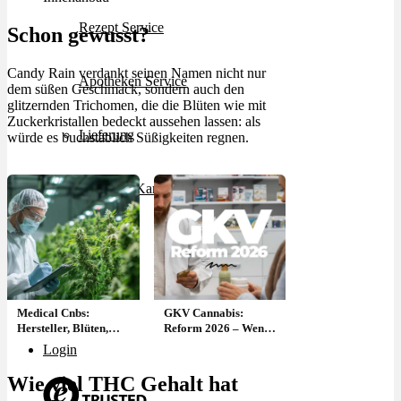
Rezept Service
Schon gewusst?
Candy Rain verdankt seinen Namen nicht nur
Apotheken Service
dem süßen Geschmack, sondern auch den
glitzernden Trichomen, die die Blüten wie mit
Zuckerkristallen bedeckt aussehen lassen: als
Lieferung
würde es buchstäblich Süßigkeiten regnen.
Cannabis Karte
Zen TV
Erfahrungen
Medical Cnbs:
GKV Cannabis:
Hersteller, Blüten,
Reform 2026 – Wenn
Sorten & Liste
die Krankenkasse
Login
med. Blüten nicht
mehr bezahlt
Wie viel THC Gehalt hat