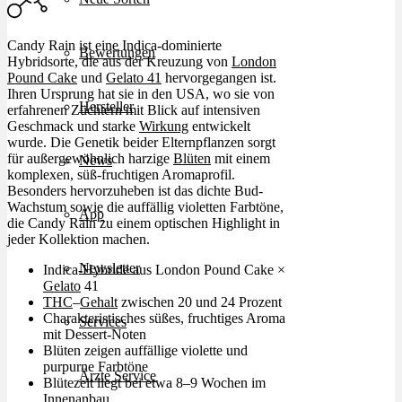
Candy Rain ist eine Indica-dominierte
Bewertungen
Hybridsorte, die aus der Kreuzung von
London
Pound Cake
und
Gelato 41
hervorgegangen ist.
Ihren Ursprung hat sie in den USA, wo sie von
Hersteller
erfahrenen Züchtern mit Blick auf intensiven
Geschmack und starke
Wirkung
entwickelt
wurde. Die Genetik beider Elternpflanzen sorgt
für außergewöhnlich harzige
Blüten
mit einem
News
komplexen, süß-fruchtigen Aromaprofil.
Besonders hervorzuheben ist das dichte Bud-
Wachstum sowie die auffällig violetten Farbtöne,
App
die Candy Rain zu einem optischen Highlight in
jeder Kollektion machen.
Newsletter
Indica-Hybride aus London Pound Cake ×
Gelato
41
THC
–
Gehalt
zwischen 20 und 24 Prozent
Charakteristisches süßes, fruchtiges Aroma
Services
mit Dessert-Noten
Blüten zeigen auffällige violette und
purpurne Farbtöne
Ärzte Service
Blütezeit liegt bei etwa 8–9 Wochen im
Innenanbau