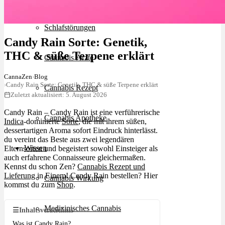
Schlafstörungen
Candy Rain Sorte: Genetik,
THC & süße Terpene erklärt
Cannabis Ärzte
CannaZen
›
Blog
›
Candy Rain Sorte: Genetik, THC & süße Terpene erklärt
Cannabis Rezept
Zuletzt aktualisiert: 5. August 2026
Candy Rain – Candy Rain ist eine verführerische
Cannabis Apotheke
Indica
-dominierte
Sorte
, die mit ihrem süßen,
dessertartigen Aroma sofort Eindruck hinterlässt.
du vereint das Beste aus zwei legendären
Wissen
Elternsorten und begeistert sowohl Einsteiger als
auch erfahrene Connaisseure gleichermaßen.
Kennst du schon Zen?
Cannabis Rezept und
Lieferung
in Einem! Candy Rain bestellen? Hier
Cannabis Wirkung
kommst du zum
Shop
.
Medizinisches Cannabis
☰
Inhaltsverzeichnis
Was ist Candy Rain?