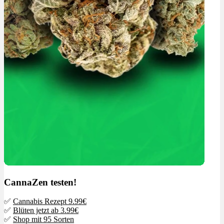
CannaZen testen!
✅
Cannabis Rezept 9.99€
✅
Blüten jetzt ab 3.99€
✅
Shop mit 95 Sorten