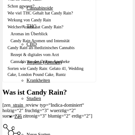
Schon gewusst?
Cannabinoide
Wie viel THC Gehalt hat Candy Rain?
Wirkung von Candy Rain
THC
Welches Aroma hat Candy Rain?
Aromas im Überblick
Candy Rain Aromen und Intensität
CBD
Candy Rain als medizinisches Cannabis
Rezept & digitales vom Arzt
Cannabis aus der Online-Apotheke
Terpene (Aromen)
Sorten wie Candy Rain: Gelato 41, Wedding
Cake, London Pound Cake, Runtz
Krankheiten
Was ist Candy Rain?
Studien
[zen_
strain
_review typ=“Indica-dominiert“
holzig=“2″ fruchtig=“3″ wuerztig=“2″
suess=“3″ zitronig=“3″ blumig=“2″ erdig=“2″]
Zen
Neue Sorten