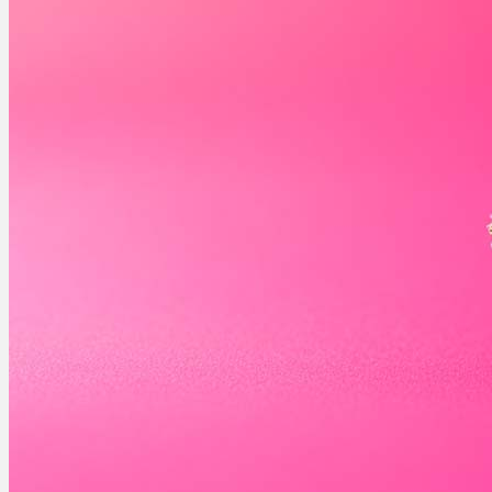
Ablauf
Therapien
Alle Krankheiten
Chronische Schmerzen
ADHS
Angststörungen
Chronische Migräne
Depressionen