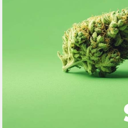
Ablauf
Therapien
Alle Krankheiten
Chronische Schmerzen
ADHS
Angststörungen
Chronische Migräne
Depressionen