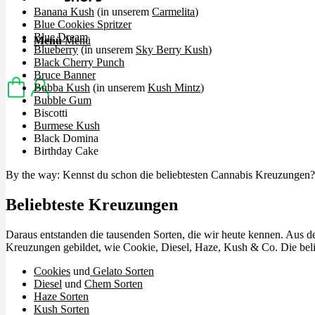
Banana Kush
(in unserem
Carmelita
)
Blue Cookies Spritzer
Blue Dream
Menü
Menü
Blueberry
(in unserem
Sky Berry Kush
)
Black Cherry Punch
Bruce Banner
Bubba Kush
(in unserem
Kush Mintz
)
Bubble Gum
Biscotti
Burmese Kush
Black Domina
Birthday Cake
By the way: Kennst du schon die beliebtesten Cannabis Kreuzungen?
Beliebteste Kreuzungen
Daraus entstanden die tausenden Sorten, die wir heute kennen. Aus d
Kreuzungen gebildet, wie Cookie, Diesel, Haze, Kush & Co. Die bel
Cookies
und
Gelato Sorten
Diesel
und
Chem Sorten
Haze Sorten
Kush Sorten