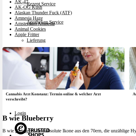
AK-47
Rezept Service
AK-OG Kush
Alaskan Thunder Fuck (ATF)
Amnesia Haze
Apotheken Service
Amsterdam Amnesia
Animal Cookies
Apple Fritter
Lieferung
Cannabis Karte
Zen TV
Cannabis Arzt Konstanz: Termin online & welcher Arzt
A
Erfahrungen
verschreibt?
Login
B wie Blueberry
B wie
Blueberry
, eine absolute Ikone aus den 70ern, die unzählige H