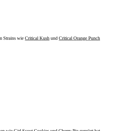
m Strains wie
Critical Kush
und
Critical Orange Punch
den wie Girl Scout Cookies und
Cherry Pie
geprägt hat.