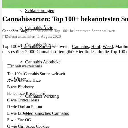
Schlafstörungen
Cannabissorten: Top 100+ bekanntesten So
Cannabis Ärzte
CannaZen
›
Blog
›
Cannabissorten: Top 100+ bekanntesten Sorten weltweit
Zuletzt aktualisiert: 5. August 2026
Cannabis Rezept
Top 100+
Cannabis Sorten
weltweit –
Cannabis
,
Hanf
,
Weed
, Marihu
dass es über 2.000 Cannabissorten gibt? Hier findest du die Top 100 d
Cannabis Apotheke
☰
Inhaltsverzeichnis
Top 100+ Cannabis Sorten weltweit
Wissen
A wie Amnesia Haze
B wie Blueberry
Beliebteste Kreuzungen
Cannabis Wirkung
C wie Critical Mass
D wie Durban Poison
Medizinisches Cannabis
E wie El Jefe
F wie Fire OG
G wie Girl Scout Cookies