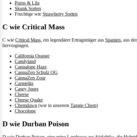
Purps & Lila
Skunk Sorten
Fruchtige wie
Strawberry Sorten
C wie Critical Mass
C wie
Critical Mass
, ein legendärer Ertragsträger aus
Spanien
, aus de
hervorgingen.
California Orange
Candyland
Cannalope Haze
CannaZen Schulz OG
CannaZen Zour
Carmelita
Casey Jones
Cheese
Cheese Quake
Chemdawg
(wie in unserem
Tangie Chem
)
Chocolope
D wie Durban Poison
D wie Durban Poison, eine reine Landrasse aus Südafrika, die Hybri