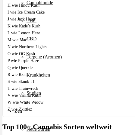
Cannabinoide
H wie Hindu Kush
I wie Ice Cream Cake
J wie Jack Herer
THC
K wie Kade’s Kush
L wie Lemon Haze
CBD
M wie Mac1
N wie Northern Lights
O wie OG Kush
Terpene (Aromen)
P wie Purple Haze
Q wie Querkle
R wie Runtz
Krankheiten
S wie Skunk #1
T wie Trainwreck
Studien
V wie Vanilla Kush
W wie White Widow
Z wie Zkittlez
Zen
Top 100+ Cannabis Sorten weltweit
Neue Sorten