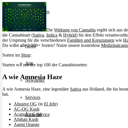
Bewertungen
Hersteller
Die
Wirkung von Cannabis
ergibt sich aus 
die Cannabisart (
Sativa
,
Indica
&
Hybrid
) für den Effekt verantwortlic
der Ursprung für die verschiedenen
Familien und Kreuzungen
wie
Ha
Du willst alle 2.000+ Sorten? Nutze unsere kostenlose
Medizinalcann
News
Sorten im
Shop
:
App
Starten wir mit der top 100 der Cannabissorten:
A wie Amnesia Haze
Newsletter
A wie Amnesia Haze, eine legendäre
Sativa
aus Holland, die bis heu
hat.
Services
Abusive OG
(in
El Jefe
)
AC-OG Kush
Acapulco Gold
Ärzte Service
Afghan Kush
Agent Orange