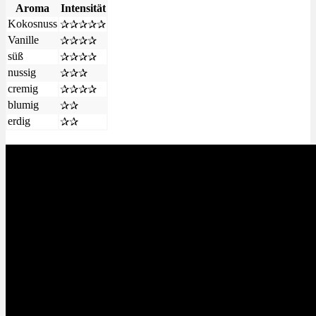
Aroma
Intensität
Kokosnuss
✰✰✰✰✰
Vanille
✰✰✰✰
süß
✰✰✰✰
nussig
✰✰✰
cremig
✰✰✰✰
blumig
✰✰
erdig
✰✰