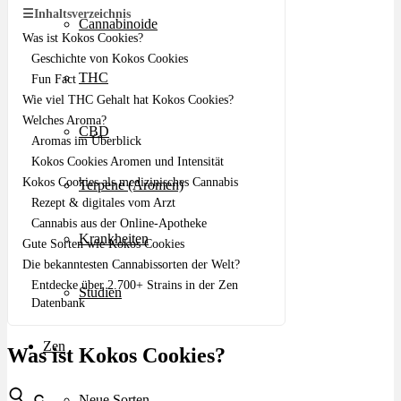
☰
Inhaltsverzeichnis
Cannabinoide
Was ist Kokos Cookies?
Geschichte von Kokos Cookies
THC
Fun Fact
Wie viel THC Gehalt hat Kokos Cookies?
Welches Aroma?
CBD
Aromas im Überblick
Kokos Cookies Aromen und Intensität
Kokos Cookies als medizinisches Cannabis
Terpene (Aromen)
Rezept & digitales vom Arzt
Cannabis aus der Online-Apotheke
Krankheiten
Gute Sorten wie Kokos Cookies
Die bekanntesten Cannabissorten der Welt?
Entdecke über 2.700+ Strains in der Zen
Studien
Datenbank
Zen
Was ist Kokos Cookies?
Neue Sorten