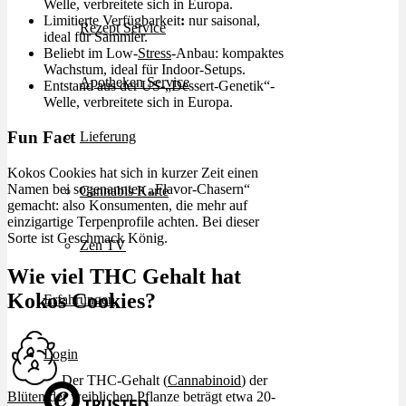
Welle, verbreitete sich in Europa.
Limitierte Verfügbarkeit
:
nur saisonal,
Rezept Service
ideal für Sammler.
Beliebt im Low-
Stress
-Anbau: kompaktes
Wachstum, ideal für Indoor-Setups.
Apotheken Service
Entstand aus der US-„Dessert-Genetik“-
Welle, verbreitete sich in Europa.
Fun Fact
Lieferung
Kokos Cookies hat sich in kurzer Zeit einen
Namen bei sogenannten „Flavor-Chasern“
Cannabis Karte
gemacht: also Konsumenten, die mehr auf
einzigartige Terpenprofile achten. Bei dieser
Sorte ist Geschmack König.
Zen TV
Wie viel THC Gehalt hat
Kokos Cookies?
Erfahrungen
Login
Der THC-Gehalt (
Cannabinoid
) der
Blüten
der weiblichen Pflanze beträgt etwa 20-