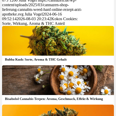
673
1200
Julia Vogel
https://cannazen.de/wp-
content/uploads/2025/03/cannazen-shop-
lieferung-cannabis-weed-hanf-online-rezept-arzt-
apotheke.svg
Julia Vogel
2024-06-16
09:52:14
2026-08-03 20:23:42
Kokos Cookies:
Sorte, Wirkung, Aroma & THC Anteil
Bubba Kush: Sorte, Aroma & THC Gehalt
Bisabolol Cannabis Terpen: Aroma, Geschmack, Effekt & Wirkung