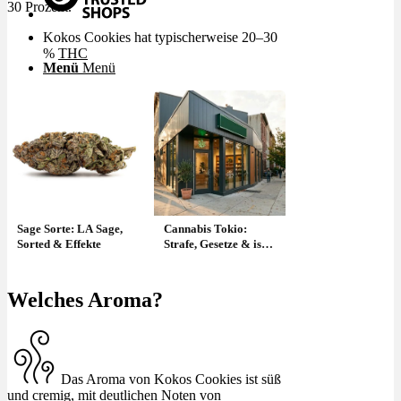
30 Prozent.
Kokos Cookies hat typischerweise 20–30
%
THC
Menü
Menü
Sage Sorte: LA Sage,
Cannabis Tokio:
Sorted & Effekte
Strafe, Gesetze & ist
es in Japan legal?
Welches Aroma?
Das Aroma von Kokos Cookies ist süß
und cremig, mit deutlichen Noten von