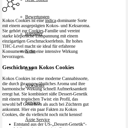
Bewertungen
Kokos Cookies ist eine
indica
-dominante Sorte
mit einem ausgeprägten Kokos- und Keksaroma.
Sie gehört zur
Cookies
-Familie und vereint
Hersteller
starke körperliche Entspannung mit einem
einzigartigen Geschmackserlebnis. Ihr hohes
THC-Level macht sie ideal für erfahrene
News
Konsumenten, die eine intensive Wirkung
bevorzugen.
Geschichte von Kokos Cookies
App
Kokos Cookies ist eine moderne Cannabissorte,
die durch ihr ungewöhnliches Aroma und ihre
Newsletter
harmonische Wirkung schnell Aufmerksamkeit
erregt hat. Sie kombiniert süße Dessert-Genetik
mit einem tropischen Twist: ein Profil, das
Services
sowohl bei Genießern als auch bei Züchtern gut
ankommt. Hier ein paar Fakten zu Kokos
Cookies, die du vielleicht noch nicht kennst!
Ärzte Service
Entstand aus der US-„Dessert-Genetik“-