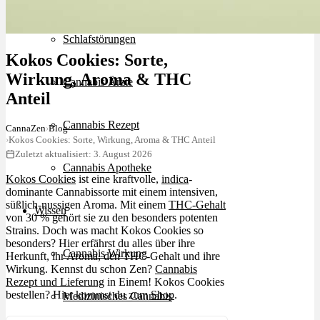
Schlafstörungen
Kokos Cookies: Sorte,
Wirkung, Aroma & THC
Cannabis Ärzte
Anteil
Cannabis Rezept
CannaZen
›
Blog
›
Kokos Cookies: Sorte, Wirkung, Aroma & THC Anteil
Zuletzt aktualisiert: 3. August 2026
Cannabis Apotheke
Kokos Cookies
ist eine kraftvolle,
indica
-
dominante Cannabissorte mit einem intensiven,
süßlich-nussigen Aroma. Mit einem
THC-Gehalt
Wissen
von 30 % gehört sie zu den besonders potenten
Strains. Doch was macht Kokos Cookies so
besonders? Hier erfährst du alles über ihre
Cannabis Wirkung
Herkunft, ihr Aroma, den THC-Gehalt und ihre
Wirkung. Kennst du schon Zen?
Cannabis
Rezept und Lieferung
in Einem! Kokos Cookies
bestellen? Hier kommst du zum
Shop
.
Medizinisches Cannabis