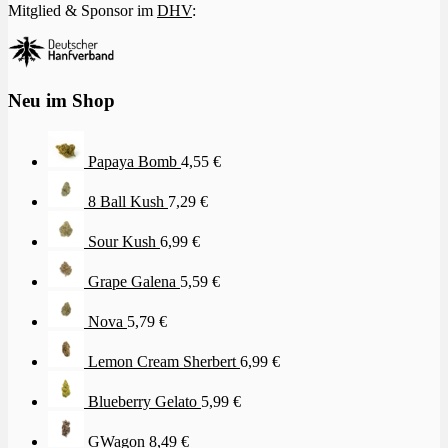
Mitglied & Sponsor im
DHV
:
Neu im Shop
Papaya Bomb
4,55
€
8 Ball Kush
7,29
€
Sour Kush
6,99
€
Grape Galena
5,59
€
Nova
5,79
€
Lemon Cream Sherbert
6,99
€
Blueberry Gelato
5,99
€
GWagon
8,49
€