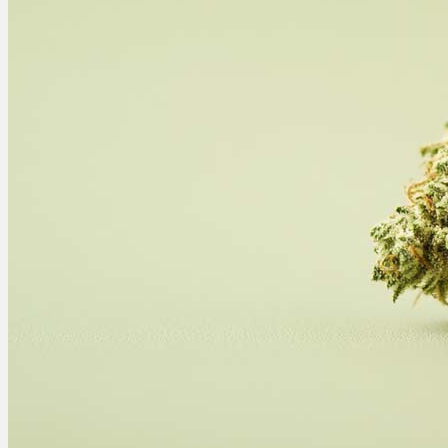
Ablauf
Therapien
Alle Krankheiten
Chronische Schmerzen
ADHS
Angststörungen
Chronische Migräne
Depressionen