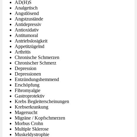
AD(H)S
Analgetisch
Angstlösend
Angstzustände
Antidepressiv
Antioxidativ
Antitumoral
Antriebslosigkeit
Appetitzügelnd
Arthritis
Chronische Schmerzen
Chronischer Schmerz
Depression
Depressionen
Entzündungshemmend
Erschöpfung
Fibromyalgie
Gastroprotektiv
Krebs Begleiterscheinungen
Krebserkrankung
Magersucht
Migräne / Kopfschmerzen
Morbus Crohn
Multiple Sklerose
Muskeldystrophie