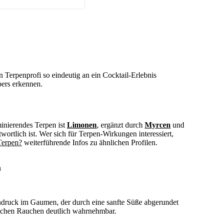
n Terpenprofi so eindeutig an ein Cocktail-Erlebnis
bers erkennen.
minierendes Terpen ist
Limonen
, ergänzt durch
Myrcen
und
twortlich ist. Wer sich für Terpen-Wirkungen interessiert,
Terpen?
weiterführende Infos zu ähnlichen Profilen.
n
indruck im Gaumen, der durch eine sanfte Süße abgerundet
ischen Rauchen deutlich wahrnehmbar.