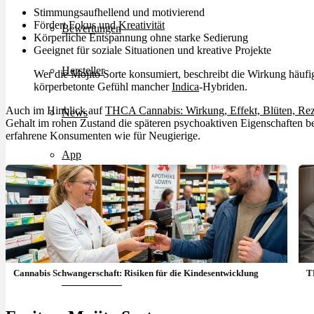
Stimmungsaufhellend und motivierend
Fördert Fokus und
Kreativität
Bewertungen
Körperliche Entspannung ohne starke Sedierung
Geeignet für soziale Situationen und kreative Projekte
Hersteller
Wer die Mojito Sorte konsumiert, beschreibt die Wirkung häufig
körperbetonte Gefühl mancher
Indica
-Hybriden.
Auch im Hinblick auf
THCA Cannabis: Wirkung, Effekt, Blüten, Re
News
Gehalt im rohen Zustand die späteren psychoaktiven Eigenschaften bee
erfahrene Konsumenten wie für Neugierige.
App
Newsletter
Services
Cannabis Schwangerschaft: Risiken für die Kindesentwicklung
T
Ärzte Service