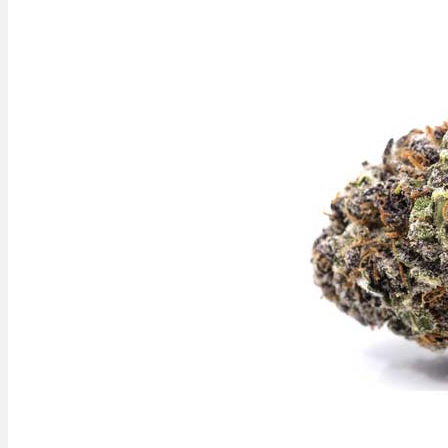
Ablauf
Therapien
Alle Krankheiten
Chronische Schmerzen
ADHS
Angststörungen
Chronische Migräne
Depressionen