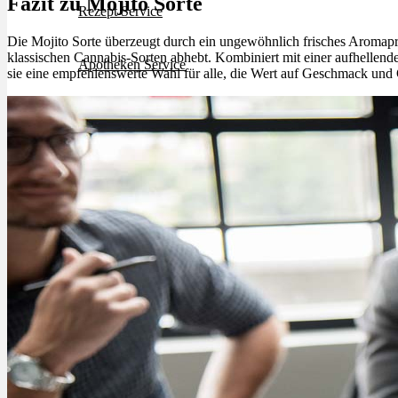
Fazit zu Mojito Sorte
Rezept Service
Die Mojito Sorte überzeugt durch ein ungewöhnlich frisches Aromaprof
klassischen Cannabis-Sorten abhebt. Kombiniert mit einer aufhellen
Apotheken Service
sie eine empfehlenswerte Wahl für alle, die Wert auf Geschmack und
Lieferung
Cannabis Karte
Zen TV
Erfahrungen
Login