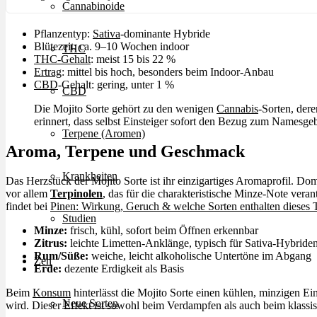
Cannabinoide
Pflanzentyp:
Sativa
-dominante Hybride
Blütezeit: ca. 9–10 Wochen indoor
THC
THC-Gehalt
: meist 15 bis 22 %
Ertrag
: mittel bis hoch, besonders beim Indoor-Anbau
CBD
-Gehalt: gering, unter 1 %
CBD
Die Mojito Sorte gehört zu den wenigen
Cannabis
-Sorten, dere
erinnert, dass selbst Einsteiger sofort den Bezug zum Namesge
Terpene (Aromen)
Aroma, Terpene und Geschmack
Krankheiten
Das Herzstück der Mojito Sorte ist ihr einzigartiges Aromaprofil. Do
vor allem
Terpinolen
, das für die charakteristische Minze-Note veran
findet bei
Pinen: Wirkung, Geruch & welche Sorten enthalten dieses 
Studien
Minze:
frisch, kühl, sofort beim Öffnen erkennbar
Zitrus:
leichte Limetten-Anklänge, typisch für Sativa-Hybride
Rum/Süße:
weiche, leicht alkoholische Untertöne im Abgang
Zen
Erde:
dezente Erdigkeit als Basis
Beim
Konsum
hinterlässt die Mojito Sorte einen kühlen, minzigen E
Neue Sorten
wird. Dieser Effekt ist sowohl beim Verdampfen als auch beim klass