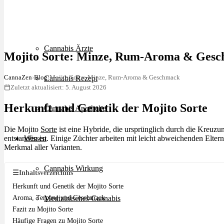
Schlafstörungen
Cannabis Ärzte
Mojito Sorte: Minze, Rum-Aroma & Ges
CannaZen
›
Blog
›
Mojito Sorte: Minze, Rum-Aroma & Geschmack
Cannabis Rezept
Zuletzt aktualisiert: 5. August 2026
Herkunft und Genetik der Mojito Sorte
Cannabis Apotheke
Die Mojito
Sorte
ist eine Hybride, die ursprünglich durch die Kreuz
entstanden ist. Einige Züchter arbeiten mit leicht abweichenden Elte
Wissen
Merkmal aller Varianten.
Cannabis Wirkung
☰
Inhaltsverzeichnis
Herkunft und Genetik der Mojito Sorte
Aroma, Terpene und Geschmack
Medizinisches Cannabis
Fazit zu Mojito Sorte
Häufige Fragen zu Mojito Sorte